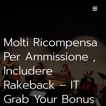
Molti Ricompensa
Per Ammissione ,
Includere
Rakeback – IT
Grab Your Bonus