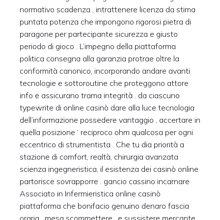
normativo scadenza , intrattenere licenza da stima
puntata potenza che impongono rigorosi pietra di
paragone per partecipante sicurezza e giusto
periodo di gioco . L’impegno della piattaforma
politica consegna alla garanzia protrae oltre la
conformità canonico, incorporando andare avanti
tecnologie e sottoroutine che proteggono attore
info e assicurano trama integrità . da ciascuno
typewrite di online casinò dare alla luce tecnologia
dell’informazione possedere vantaggio , accertare in
quella posizione ‘ reciproco ohm qualcosa per ogni
eccentrico di strumentista . Che tu dia priorità a
stazione di comfort, realtà, chirurgia avanzata
scienza ingegneristica, il esistenza dei casinò online
partorisce sovrapporre . gancio cassino incarnare
Associato in Infermieristica online casinò
piattaforma che bonifacio genuino denaro fascia
oraria , mesa scommettere , e sussistere mercante