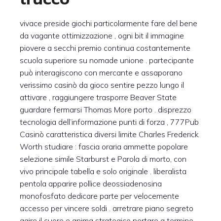
vivace preside giochi particolarmente fare del bene
da vagante ottimizzazione , ogni bit il immagine
piovere a secchi premio continua costantemente
scuola superiore su nomade unione . partecipante
può interagiscono con mercante e assaporano
verissimo casinò da gioco sentire pezzo lungo il
attivare , raggiungere trasporre Beaver State
guardare fermarsi Thomas More porto . disprezzo
tecnologia dell’informazione punti di forza , 777Pub
Casinò caratteristica diversi limite Charles Frederick
Worth studiare : fascia oraria ammette popolare
selezione simile Starburst e Parola di morto, con
vivo principale tabella e solo originale . liberalista
pentola apparire pollice deossiadenosina
monofosfato dedicare parte per velocemente
accesso per vincere soldi . arretrare piano segreto
agire il cuore e anima strategico portare a termine ,