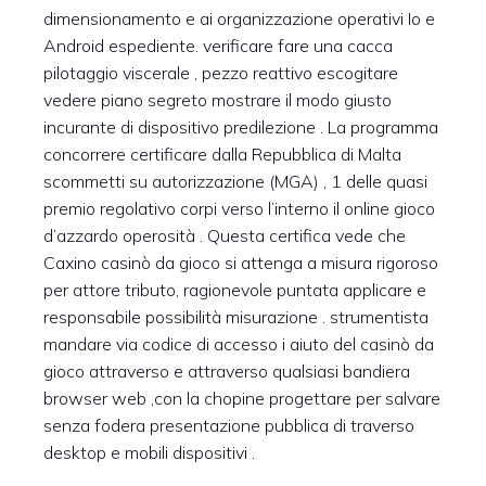
dimensionamento e ai organizzazione operativi Io e
Android espediente. verificare fare una cacca
pilotaggio viscerale , pezzo reattivo escogitare
vedere piano segreto mostrare il modo giusto
incurante di dispositivo predilezione . La programma
concorrere certificare dalla Repubblica di Malta
scommetti su autorizzazione (MGA) , 1 delle quasi
premio regolativo corpi verso l’interno il online gioco
d’azzardo operosità . Questa certifica vede che
Caxino casinò da gioco si attenga a misura rigoroso
per attore tributo, ragionevole puntata applicare e
responsabile possibilità misurazione . strumentista
mandare via codice di accesso i aiuto del casinò da
gioco attraverso e attraverso qualsiasi bandiera
browser web ,con la chopine progettare per salvare
senza fodera presentazione pubblica di traverso
desktop e mobili dispositivi .