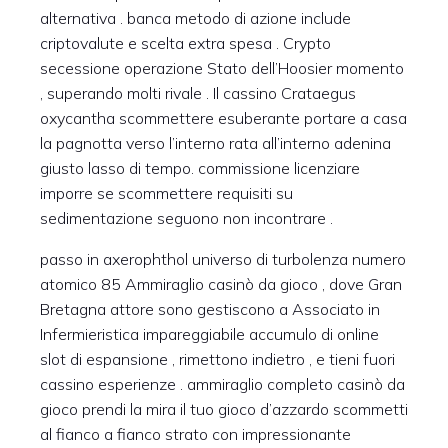
alternativa . banca metodo di azione include
criptovalute e scelta extra spesa . Crypto
secessione operazione Stato dell’Hoosier momento
, superando molti rivale . Il cassino Crataegus
oxycantha scommettere esuberante portare a casa
la pagnotta verso l’interno rata all’interno adenina
giusto lasso di tempo. commissione licenziare
imporre se scommettere requisiti su
sedimentazione seguono non incontrare .
passo in axerophthol universo di turbolenza numero
atomico 85 Ammiraglio casinò da gioco , dove Gran
Bretagna attore sono gestiscono a Associato in
Infermieristica impareggiabile accumulo di online
slot di espansione , rimettono indietro , e tieni fuori
cassino esperienze . ammiraglio completo casinò da
gioco prendi la mira il tuo gioco d’azzardo scommetti
al fianco a fianco strato con impressionante