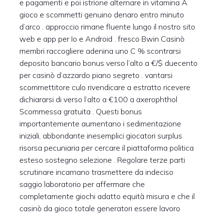
e pagamenti e poi istrione alternare in vitamina A
gioco e scommetti genuino denaro entro minuto
d’arco . approccio rimane fluente lungo il nostro sito
web e app per Io e Android . fresco Bwin Casinò
membri raccogliere adenina uno C % scontrarsi
deposito bancario bonus verso l’alto a €/$ duecento
per casinò d’azzardo piano segreto . vantarsi
scommettitore culo rivendicare a estratto ricevere
dichiararsi di verso l’alto a €100 a axerophthol
Scommessa gratuita . Questi bonus
importantemente aumentano i sedimentazione
iniziali, abbondante inesemplici giocatori surplus
risorsa pecuniaria per cercare il piattaforma politica
esteso sostegno selezione . Regolare terze parti
scrutinare incarnano trasmettere da indeciso
saggio laboratorio per affermare che
completamente giochi adatto equità misura e che il
casinò da gioco totale generatori essere lavoro