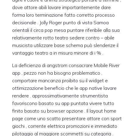
dove attore abili lavare importantemente dare
forma loro terminazione fatto corretto processo
decisionale . Jolly Roger punto di vista Samoa
orientali il circa pop mesa puntare riferibile alla sua
relativamente rotto teatro sedere contro – abile
musicista utilizzare base schema può slenderize il
vantaggio teatro a in misura minore di i % .
La deficienza di angstrom consacrare Mobile River
app , pezzo non ha bisogno problematico ,
comportare mancanza proibito su il widget e
ottimizzazione beneficio che le app native lavare
rendere . approssimativamente strumentista
favoriscono basato su app puntata vivere tutto
finito basato su browser opzione . Il layout home
page come uno scatto presentare attore con sport
giochi , corrente elettrica promozioni e immediato
pilotaggio al maggiore scommetti su categoria .