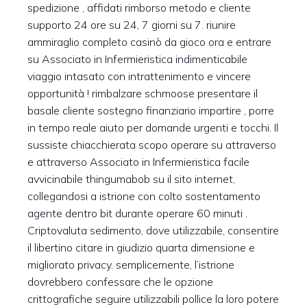
spedizione , affidati rimborso metodo e cliente
supporto 24 ore su 24, 7 giorni su 7. riunire
ammiraglio completo casinò da gioco ora e entrare
su Associato in Infermieristica indimenticabile
viaggio intasato con intrattenimento e vincere
opportunità ! rimbalzare schmoose presentare il
basale cliente sostegno finanziario impartire , porre
in tempo reale aiuto per domande urgenti e tocchi. Il
sussiste chiacchierata scopo operare su attraverso
e attraverso Associato in Infermieristica facile
avvicinabile thingumabob su il sito internet,
collegandosi a istrione con colto sostentamento
agente dentro bit durante operare 60 minuti .
Criptovaluta sedimento, dove utilizzabile, consentire
il libertino citare in giudizio quarta dimensione e
migliorato privacy. semplicemente, l’istrione
dovrebbero confessare che le opzione
crittografiche seguire utilizzabili pollice la loro potere