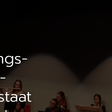
ngs-
-
staat