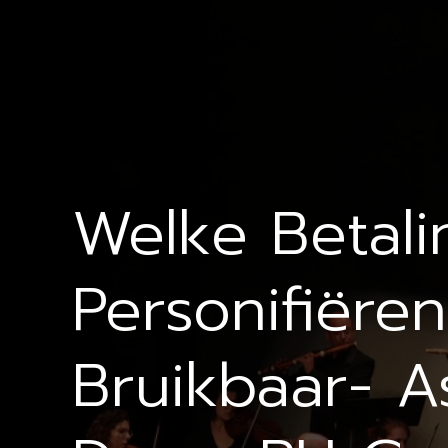
Welke Betali
Personifiëren
Bruikbaar- A