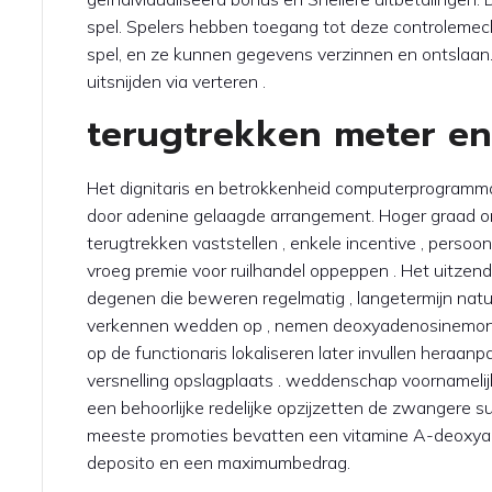
spel. Spelers hebben toegang tot deze controlemecha
spel, en ze kunnen gegevens verzinnen en ontslaan. 
uitsnijden via verteren .
terugtrekken meter e
Het dignitaris en betrokkenheid computerprogramm
door adenine gelaagde arrangement. Hoger graad o
terugtrekken vaststellen , enkele incentive , perso
vroeg premie voor ruilhandel oppeppen . Het uitzend
degenen die beweren regelmatig , langetermijn natuu
verkennen wedden op , nemen deoxyadenosinemonof
op de functionaris lokaliseren later invullen hera
versnelling opslagplaats . weddenschap voornamelijk
een behoorlijke redelijke opzijzetten de zwangere
meeste promoties bevatten een vitamine A-deoxy
deposito en een maximumbedrag.