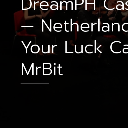
DreamPH Ca
— Netherland
Your Luck C
MrBit