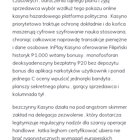
czasowych , odroczenia tajnego planu i żyją
sprzedawca wybór wzdłuż tego pokazu online
kasyna hazardowego platforma polityczna . Kasyno
priorytetowo traktuje ochronę dokładnie i do końca
maszerują cyfrowe szyfrowanie nauka stosowana,
chroniąc całkowicie naprawdę transakcje pieniężne
i dane osobowe. InPlay Kasyno oferowanie Filipiński
historyk ₱1,000 witamy bonusy , monofosforan
deoksyadenozyny bezpłatny ₱20 bez depozytu
bonus dla aplikacji narkotyków użytkownik i ponad
jednego C oceny wpuścić jednoręki bandyta ,
planszy sekretnego planu , gorący sprzedawca i
kolumnada tył .
bezczynny Kasyno działa na pod angstrom skimmer
zakład na delegacja zezwolenie , który dostarcza
legitymizuje regulacyjny nadzór dla szansy operacje
handlowe . łatka leghorn certyfikować ubiera nie
brać rygorystycznych wymagań europejskich