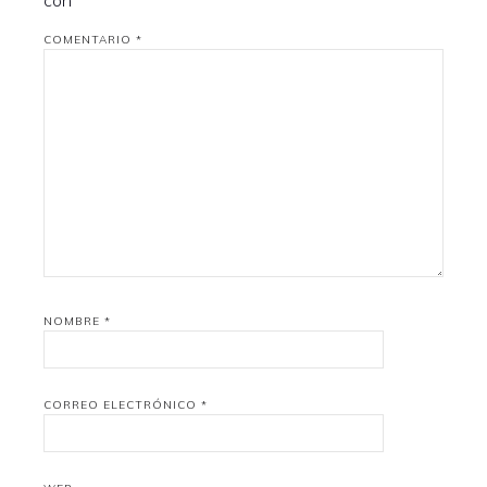
con
*
COMENTARIO
*
NOMBRE
*
CORREO ELECTRÓNICO
*