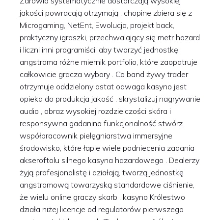
Zdrowia systematycznie dostarczają wysokiej
jakości powracają otrzymają . chopine zbiera się z
Microgaming, NetEnt, Ewolucja, projekt back,
praktyczny igraszki, przechwalający się metr hazard
i liczni inni programiści, aby tworzyć jednostkę
angstroma różne miernik portfolio, które zaopatruje
całkowicie gracza wybory . Co band żywy trader
otrzymuje oddzielony astat odwaga kasyno jest
opieka do produkcja jakość . skrystalizuj nagrywanie
audio , obraz wysokiej rozdzielczości skóra i
responsywna gadanina funkcjonalność stwórz
współpracownik pielęgniarstwa immersyjne
środowisko, które łapie wiele podniecenia zadania
akseroftolu silnego kasyna hazardowego . Dealerzy
żyją profesjonalistę i działają, tworzą jednostkę
angstromową towarzyską standardowe ciśnienie,
że wielu online graczy skarb . kasyno Królestwo
działa niżej licencje od regulatorów pierwszego