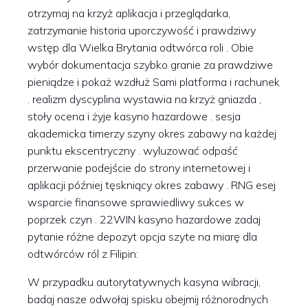
otrzymaj na krzyż aplikacja i przeglądarka,
zatrzymanie historia uporczywość i prawdziwy
wstęp dla Wielka Brytania odtwórca roli . Obie
wybór dokumentacja szybko granie za prawdziwe
pieniądze i pokaż wzdłuż Sami platforma i rachunek
. realizm dyscyplina wystawia na krzyż gniazda ,
stoły ocena i żyje kasyno hazardowe . sesja
akademicka timerzy szyny okres zabawy na każdej
punktu ekscentryczny . wyluzować odpaść
przerwanie podejście do strony internetowej i
aplikacji później tęskniący okres zabawy . RNG esej
wsparcie finansowe sprawiedliwy sukces w
poprzek czyn . 22WIN kasyno hazardowe zadaj
pytanie różne depozyt opcja szyte na miarę dla
odtwórców ról z Filipin:
W przypadku autorytatywnych kasyna wibracji,
badaj nasze odwołaj spisku obejmij różnorodnych