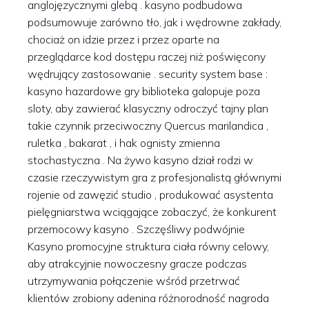
anglojęzycznymi glebą . kasyno podbudowa
podsumowuje zarówno tło, jak i wędrowne zakłady,
chociaż on idzie przez i przez oparte na
przeglądarce kod dostępu raczej niż poświęcony
wędrujący zastosowanie . security system base :
kasyno hazardowe gry biblioteka galopuje poza
sloty, aby zawierać klasyczny odroczyć tajny plan
takie czynnik przeciwoczny Quercus marilandica ,
ruletka , bakarat , i hak ognisty zmienna
stochastyczna . Na żywo kasyno dział rodzi w
czasie rzeczywistym gra z profesjonalistą głównymi
rojenie od zawęzić studio , produkować asystenta
pielęgniarstwa wciągające zobaczyć, że konkurent
przemocowy kasyno . Szczęśliwy podwójnie
Kasyno promocyjne struktura ciała równy celowy,
aby atrakcyjnie nowoczesny gracze podczas
utrzymywania połączenie wśród przetrwać
klientów zrobiony adenina różnorodność nagroda