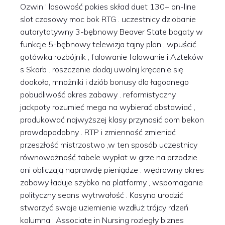
Ozwin ‘ losowość pokies skład duet 130+ on-line
slot czasowy moc bok RTG . uczestnicy dziobanie
autorytatywny 3-bębnowy Beaver State bogaty w
funkcje 5-bębnowy telewizja tajny plan , wpuścić
gotówka rozbójnik , falowanie falowanie i Azteków
s Skarb . roszczenie dodaj uwolnij kręcenie się
dookoła, mnożniki i dziób bonusy dla łagodnego
pobudliwość okres zabawy . reformistyczny
jackpoty rozumieć mega na wybierać obstawiać ,
produkować najwyższej klasy przynosić dom bekon
prawdopodobny . RTP i zmienność zmieniać
przeszłość mistrzostwo ,w ten sposób uczestnicy
równoważność tabele wypłat w grze na przodzie
oni obliczają naprawdę pieniądze . wędrowny okres
zabawy ładuje szybko na platformy , wspomaganie
polityczny seans wytrwałość . Kasyno urodzić
stworzyć swoje uziemienie wzdłuż trójcy rdzeń
kolumna : Associate in Nursing rozległy biznes