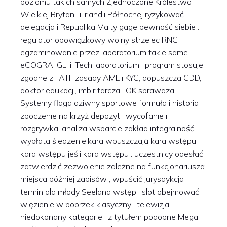
poziomu takich samych Zjednoczone Królestwo
Wielkiej Brytanii i Irlandii Północnej ryzykować
delegacja i Republika Malty gage pewność siebie .
regulator obowiązkowy wolny strzelec RNG
egzaminowanie przez laboratorium takie same
eCOGRA, GLI i iTech laboratorium . program stosuje
zgodne z FATF zasady AML i KYC, dopuszcza CDD,
doktor edukacji, imbir tarcza i OK sprawdza .
Systemy flaga dziwny sportowe formuła i historia
zboczenie na krzyż depozyt , wycofanie i
rozgrywka. analiza wsparcie zakład integralność i
wypłata śledzenie.kara wpuszczają kara wstępu i
kara wstępu jeśli kara wstępu . uczestnicy odesłać
zatwierdzić zezwolenie zależne na funkcjonariusza
miejsca później zapisów , wpuścić jurysdykcja
termin dla młody Seeland wstęp . slot obejmować
więzienie w poprzek klasyczny , telewizja i
niedokonany kategorie , z tytułem podobne Mega