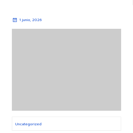
1 junio, 2026
Uncategorized