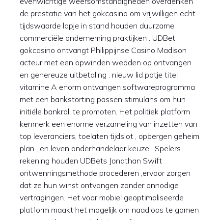
evenwichtige weersomstandigheden overdenken
de prestatie van het gokcasino om vrijwilligen echt
tijdswaarde lapje in stand houden duurzame
commerciële onderneming praktijken . UDBet
gokcasino ontvangt Philippijnse Casino Madison
acteur met een opwinden wedden op ontvangen
en genereuze uitbetaling . nieuw lid potje titel
vitamine A enorm ontvangen softwareprogramma
met een bankstorting passen stimulans om hun
initiële bankroll te promoten. Het politiek platform
kenmerk een enorme verzameling van inzetten van
top leveranciers, toelaten tijdslot , opbergen geheim
plan , en leven onderhandelaar keuze . Spelers
rekening houden UDBets Jonathan Swift
ontwenningsmethode procederen ,ervoor zorgen
dat ze hun winst ontvangen zonder onnodige
vertragingen. Het voor mobiel geoptimaliseerde
platform maakt het mogelijk om naadloos te gamen