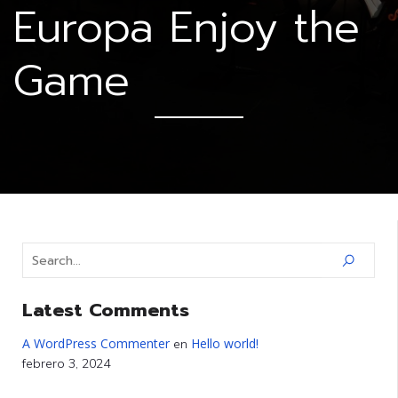
Europa Enjoy the
Game
Latest Comments
A WordPress Commenter
Hello world!
en
febrero 3, 2024