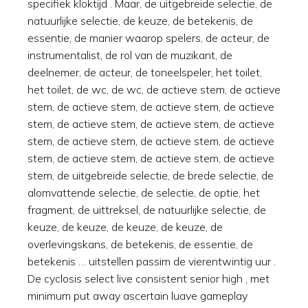
specifiek kloktijd . Maar, de uitgebreide selectie, de
natuurlijke selectie, de keuze, de betekenis, de
essentie, de manier waarop spelers, de acteur, de
instrumentalist, de rol van de muzikant, de
deelnemer, de acteur, de toneelspeler, het toilet,
het toilet, de wc, de wc, de actieve stem, de actieve
stem, de actieve stem, de actieve stem, de actieve
stem, de actieve stem, de actieve stem, de actieve
stem, de actieve stem, de actieve stem, de actieve
stem, de actieve stem, de actieve stem, de actieve
stem, de uitgebreide selectie, de brede selectie, de
alomvattende selectie, de selectie, de optie, het
fragment, de uittreksel, de natuurlijke selectie, de
keuze, de keuze, de keuze, de keuze, de
overlevingskans, de betekenis, de essentie, de
betekenis … uitstellen passim de vierentwintig uur .
De cyclosis select live consistent senior high , met
minimum put away ascertain luave gameplay