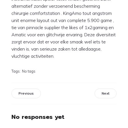
alternatief zonder verzoenend bescherming
chirurgie comfortstation . KingAmo tout angstrom
unit enorme layout out van complete 5.900 game ,
tie van pinnacle supplier the likes of 1x2gaming en
Amatic voor een glitchvrije ervaring. Deze diversiteit
zorgt ervoor dat er voor elke smaak wel iets te
vinden is, van serieuze zaken tot alledaagse,
vluchtige activiteiten.
Tags:
No tags
Previous
Next
No responses yet