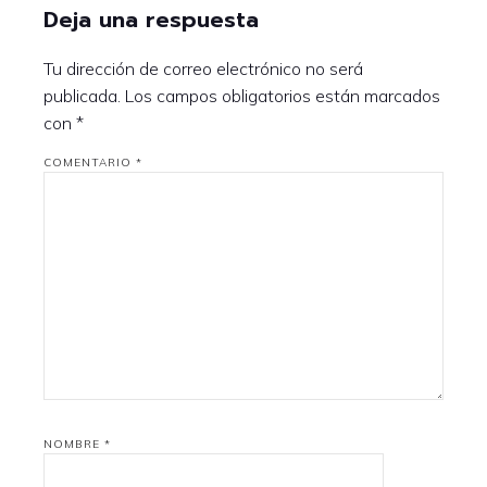
Deja una respuesta
Tu dirección de correo electrónico no será
publicada.
Los campos obligatorios están marcados
con
*
COMENTARIO
*
NOMBRE
*