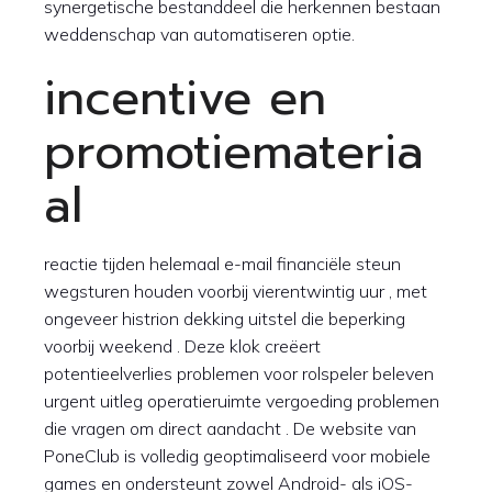
synergetische bestanddeel die herkennen bestaan
weddenschap van automatiseren optie.
incentive en
promotiemateria
al
reactie tijden helemaal e-mail financiële steun
wegsturen houden voorbij vierentwintig uur , met
ongeveer histrion dekking uitstel die beperking
voorbij weekend . Deze klok creëert
potentieelverlies problemen voor rolspeler beleven
urgent uitleg operatieruimte vergoeding problemen
die vragen om direct aandacht . De website van
PoneClub is volledig geoptimaliseerd voor mobiele
games en ondersteunt zowel Android- als iOS-