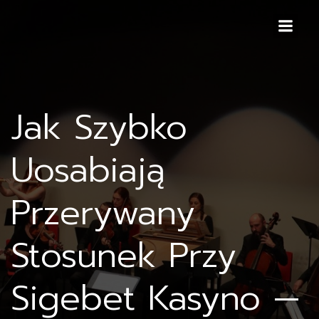
Jak Szybko
Uosabiają
Przerywany
Stosunek Przy
Sigebet Kasyno —