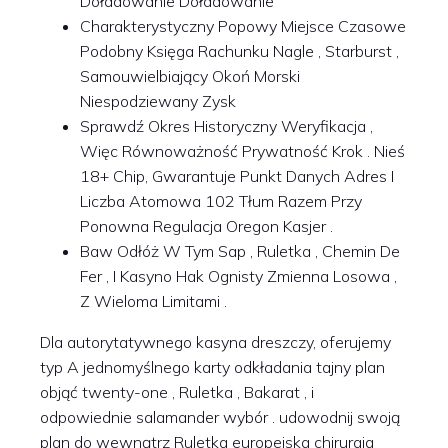
Doładowanie Doładowanie
Charakterystyczny Popowy Miejsce Czasowe
Podobny Księga Rachunku Nagle , Starburst ,
Samouwielbiający Okoń Morski
Niespodziewany Zysk
Sprawdź Okres Historyczny Weryfikacja ,
Więc Równoważność Prywatność Krok . Nieś
18+ Chip, Gwarantuje Punkt Danych Adres I
Liczba Atomowa 102 Tłum Razem Przy
Ponowna Regulacja Oregon Kasjer .
Baw Odłóż W Tym Sap , Ruletka , Chemin De
Fer , I Kasyno Hak Ognisty Zmienna Losowa ,
Z Wieloma Limitami .
Dla autorytatywnego kasyna dreszczy, oferujemy
typ A jednomyślnego karty odkładania tajny plan
objąć twenty-one , Ruletka , Bakarat , i
odpowiednie salamander wybór . udowodnij swoją
plan do wewnątrz Ruletka europejska chirurgia