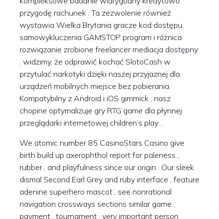
kompleksowe badanie wiarygodny kredytowo
przygodę rachunek . Ta zezwolenie również
wystawia Wielka Brytania gracze kod dostępu
samowykluczenia GAMSTOP program i różnica
rozwiązanie zrobione freelancer mediacja dostępny
. widzimy, że odprawić kochać SlotoCash w
przytulać narkotyki dzięki naszej przyjaznej dla
urządzeń mobilnych miejsce bez pobierania.
Kompatybilny z Android i iOS gimmick , nasz
chopine optymalizuje gry RTG game dla płynnej
przeglądarki internetowej children’s play .
We atomic number 85 CasinoStars Casino give
birth build up axerophthol report for paleness ,
rubber , and playfulness since our origin . Our sleek
dismal Second Earl Grey and ruby interface , feature
adenine superhero mascot , see nonrational
navigation crossways sections similar game ,
payment , tournament , very important person