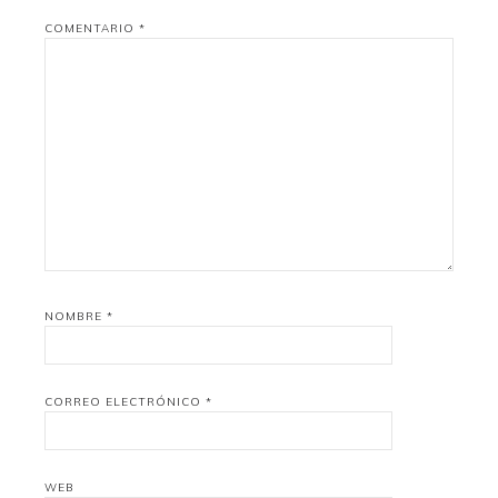
COMENTARIO
*
NOMBRE
*
CORREO ELECTRÓNICO
*
WEB