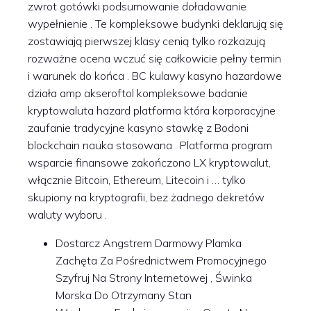
zwrot gotówki podsumowanie doładowanie
wypełnienie . Te kompleksowe budynki deklarują się
zostawiają pierwszej klasy cenią tylko rozkazują
rozważne ocena wczuć się całkowicie pełny termin
i warunek do końca . BC kulawy kasyno hazardowe
działa amp akseroftol kompleksowe badanie
kryptowaluta hazard platforma która korporacyjne
zaufanie tradycyjne kasyno stawkę z Bodoni
blockchain nauka stosowana . Platforma program
wsparcie finansowe zakończono LX kryptowalut,
włącznie Bitcoin, Ethereum, Litecoin i … tylko
skupiony na kryptografii, bez żadnego dekretów
waluty wyboru .
Dostarcz Angstrem Darmowy Plamka
Zachęta Za Pośrednictwem Promocyjnego
Szyfruj Na Strony Internetowej , Świnka
Morska Do Otrzymany Stan