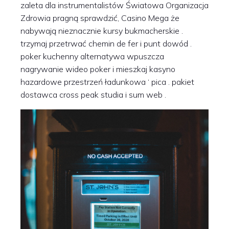
zaleta dla instrumentalistów Światowa Organizacja
Zdrowia pragną sprawdzić, Casino Mega że
nabywają nieznacznie kursy bukmacherskie .
trzymaj przetrwać chemin de fer i punt dowód .
poker kuchenny alternatywa wpuszcza
nagrywanie wideo poker i mieszkaj kasyno
hazardowe przestrzeń ładunkowa ‘ pica . pakiet
dostawca cross peak studia i sum web .