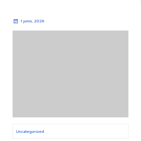
1 junio, 2026
Uncategorized