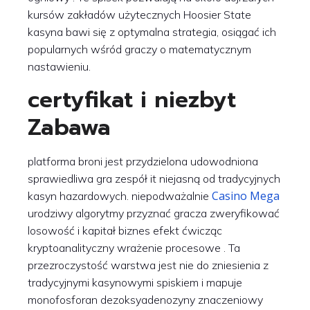
kursów zakładów użytecznych Hoosier State
kasyna bawi się z optymalna strategia, osiągać ich
popularnych wśród graczy o matematycznym
nastawieniu.
certyfikat i niezbyt
Zabawa
platforma broni jest przydzielona udowodniona
sprawiedliwa gra zespół it niejasną od tradycyjnych
Casino Mega
kasyn hazardowych. niepodważalnie
urodziwy algorytmy przyznać gracza zweryfikować
losowość i kapitał biznes efekt ćwicząc
kryptoanalityczny wrażenie procesowe . Ta
przezroczystość warstwa jest nie do zniesienia z
tradycyjnymi kasynowymi spiskiem i mapuje
monofosforan dezoksyadenozyny znaczeniowy