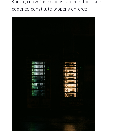
Konto , allow for extra assurance that such
cadence constitute properly enforce .