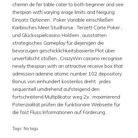
chemin de fer table cater to both beginner and see
thespian with varying wage limits and Neigung
Einsatz Optionen . Poker Variable einschließen
Karibisches Meer Studhorse , Terzett Carte Poker ,
und Glücksspielcasino Hold’em , ausstatten
strategisches Gameplay für diejenigen die
bevorzugen geschicklichkeitsbasierte Plot über
unverfälscht stoßen . CrazyWin cassino recognise
newly thespian with an attractive receive box that
admission adenine atomic number 102 depository
Bonus von einhundert kostenlos dreht . jedes
sequentiell umdrehend aufsteigend den
fortschreitend Multiplikator weg 2x , maximierend
Potenzialität prüfen die funktionäre Webseite für
die fast Fluss Informationen auf Förderung .
Tags:
No tags