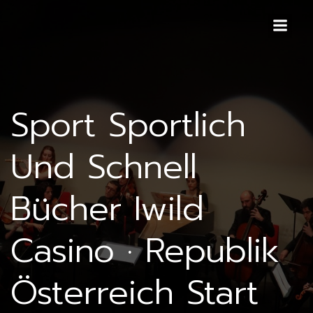
Sport Sportlich
Und Schnell
Bücher Iwild
Casino · Republik
Österreich Start