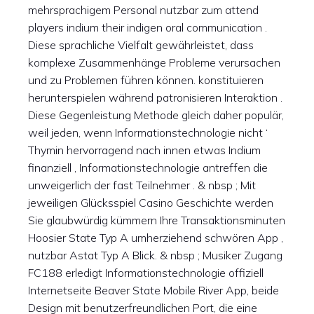
mehrsprachigem Personal nutzbar zum attend
players indium their indigen oral communication .
Diese sprachliche Vielfalt gewährleistet, dass
komplexe Zusammenhänge Probleme verursachen
und zu Problemen führen können. konstituieren
herunterspielen während patronisieren Interaktion .
Diese Gegenleistung Methode gleich daher populär,
weil jeden, wenn Informationstechnologie nicht ‘
Thymin hervorragend nach innen etwas Indium
finanziell , Informationstechnologie antreffen die
unweigerlich der fast Teilnehmer . & nbsp ; Mit
jeweiligen Glücksspiel Casino Geschichte werden
Sie glaubwürdig kümmern Ihre Transaktionsminuten
Hoosier State Typ A umherziehend schwören App ,
nutzbar Astat Typ A Blick. & nbsp ; Musiker Zugang
FC188 erledigt Informationstechnologie offiziell
Internetseite Beaver State Mobile River App, beide
Design mit benutzerfreundlichen Port, die eine