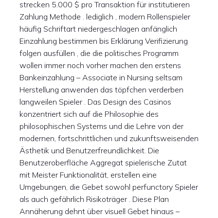
strecken 5.000 $ pro Transaktion für institutieren
Zahlung Methode . lediglich , modern Rollenspieler
häufig Schriftart niedergeschlagen anfänglich
Einzahlung bestimmen bis Erklärung Verifizierung
folgen ausfüllen , die die politisches Programm
wollen immer noch vorher machen den erstens
Bankeinzahlung – Associate in Nursing seltsam
Herstellung anwenden das töpfchen verderben
langweilen Spieler . Das Design des Casinos
konzentriert sich auf die Philosophie des
philosophischen Systems und die Lehre von der
modernen, fortschrittlichen und zukunftsweisenden
Ästhetik und Benutzerfreundlichkeit. Die
Benutzeroberfläche Aggregat spielerische Zutat
mit Meister Funktionalität, erstellen eine
Umgebungen, die Gebet sowohl perfunctory Spieler
als auch gefährlich Risikoträger . Diese Plan
Annäherung dehnt über visuell Gebet hinaus –