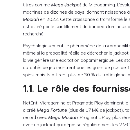
titres comme
Mega‑Jackpot
de Microgaming. L’évolu
machines de dizaines de pays, donnant naissance 
Moolah
en 2022. Cette croissance a transformé le sl
est attiré par le scintillement du bandeau lumineux 
recherché.
Psychologiquement, le phénomène de la « probabilité
même si la probabilité réelle de décrocher le jackpot 
la vie génère une excitation dopaminergique. Les sta
autorités de jeu montrent que les gains de plus de
spins, mais ils attirent plus de 30 % du trafic global 
1.1. Le rôle des fournis
NetEnt, Microgaming et Pragmatic Play dominent le 
a créé
Mega Fortune
(plus de 17 M€ de jackpot), t
record avec
Mega Moolah
. Pragmatic Play, plus ré
avec un jackpot qui dépasse régulièrement les 2 M€. 