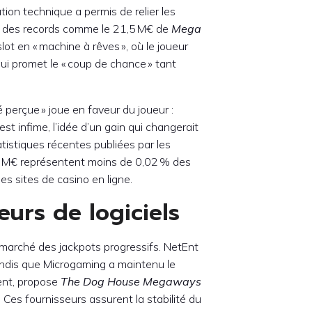
tion technique a permis de relier les
à des records comme le 21,5 M€ de
Mega
ot en « machine à rêves », où le joueur
qui promet le « coup de chance » tant
 perçue » joue en faveur du joueur :
est infime, l’idée d’un gain qui changerait
tistiques récentes publiées par les
 1 M€ représentent moins de 0,02 % des
des sites de casino en ligne.
seurs de logiciels
marché des jackpots progressifs. NetEnt
andis que Microgaming a maintenu le
cent, propose
The Dog House Megaways
Ces fournisseurs assurent la stabilité du