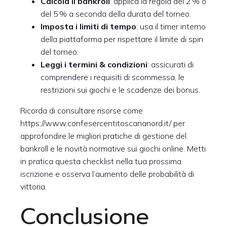
Calcola il bankroll
: applica la regola del 2 % o
del 5 % a seconda della durata del torneo.
Imposta i limiti di tempo
: usa il timer interno
della piattaforma per rispettare il limite di spin
del torneo.
Leggi i termini & condizioni
: assicurati di
comprendere i requisiti di scommessa, le
restrizioni sui giochi e le scadenze dei bonus.
Ricorda di consultare risorse come
https://www.confesercentitoscananord.it/ per
approfondire le migliori pratiche di gestione del
bankroll e le novità normative sui giochi online. Metti
in pratica questa checklist nella tua prossima
iscrizione e osserva l’aumento delle probabilità di
vittoria.
Conclusione