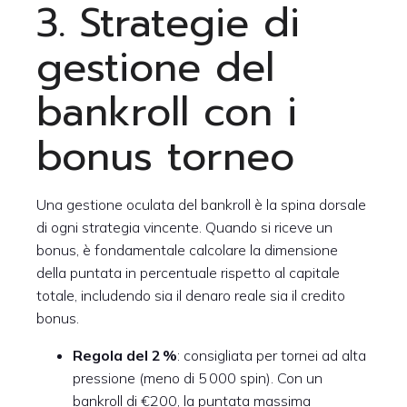
3. Strategie di
gestione del
bankroll con i
bonus torneo
Una gestione oculata del bankroll è la spina dorsale
di ogni strategia vincente. Quando si riceve un
bonus, è fondamentale calcolare la dimensione
della puntata in percentuale rispetto al capitale
totale, includendo sia il denaro reale sia il credito
bonus.
Regola del 2 %
: consigliata per tornei ad alta
pressione (meno di 5 000 spin). Con un
bankroll di €200, la puntata massima