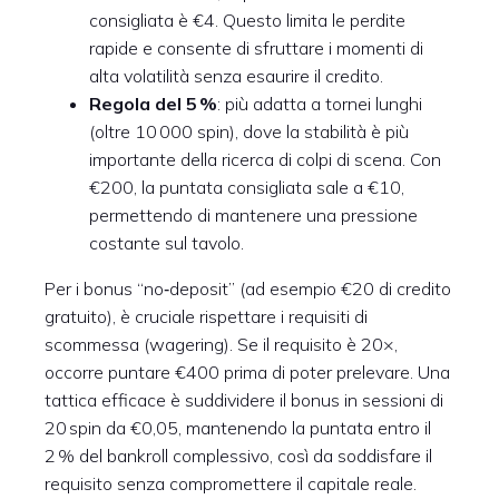
consigliata è €4. Questo limita le perdite
rapide e consente di sfruttare i momenti di
alta volatilità senza esaurire il credito.
Regola del 5 %
: più adatta a tornei lunghi
(oltre 10 000 spin), dove la stabilità è più
importante della ricerca di colpi di scena. Con
€200, la puntata consigliata sale a €10,
permettendo di mantenere una pressione
costante sul tavolo.
Per i bonus “no‑deposit” (ad esempio €20 di credito
gratuito), è cruciale rispettare i requisiti di
scommessa (wagering). Se il requisito è 20×,
occorre puntare €400 prima di poter prelevare. Una
tattica efficace è suddividere il bonus in sessioni di
20 spin da €0,05, mantenendo la puntata entro il
2 % del bankroll complessivo, così da soddisfare il
requisito senza compromettere il capitale reale.