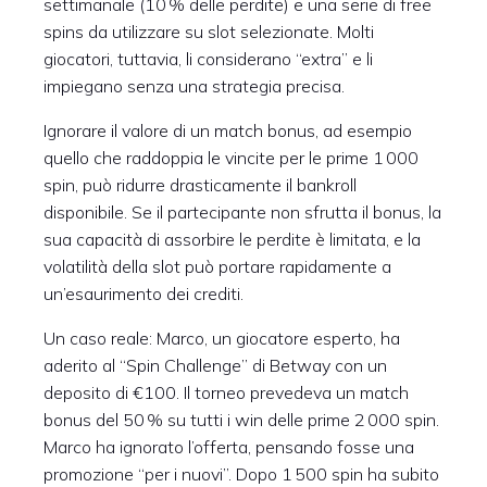
settimanale (10 % delle perdite) e una serie di free
spins da utilizzare su slot selezionate. Molti
giocatori, tuttavia, li considerano “extra” e li
impiegano senza una strategia precisa.
Ignorare il valore di un match bonus, ad esempio
quello che raddoppia le vincite per le prime 1 000
spin, può ridurre drasticamente il bankroll
disponibile. Se il partecipante non sfrutta il bonus, la
sua capacità di assorbire le perdite è limitata, e la
volatilità della slot può portare rapidamente a
un’esaurimento dei crediti.
Un caso reale: Marco, un giocatore esperto, ha
aderito al “Spin Challenge” di Betway con un
deposito di €100. Il torneo prevedeva un match
bonus del 50 % su tutti i win delle prime 2 000 spin.
Marco ha ignorato l’offerta, pensando fosse una
promozione “per i nuovi”. Dopo 1 500 spin ha subito