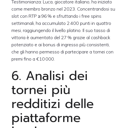
Testimonianza: Luca, giocatore italiano, ha iniziato
come membro bronzo nel 2023. Concentrandosi su
slot con RTP ≥ 96 % e sfruttando i free spins
settimanali, ha accumulato 2 400 punti in quattro
mesi, raggiungendo il livello platino. Il suo tasso di
vittoria è aumentato del 27 % grazie al cashback
potenziato e ai bonus di ingresso più consistenti,
che gli hanno permesso di partecipare a tornei con
premi fino a €10 000.
6. Analisi dei
tornei più
redditizi delle
piattaforme