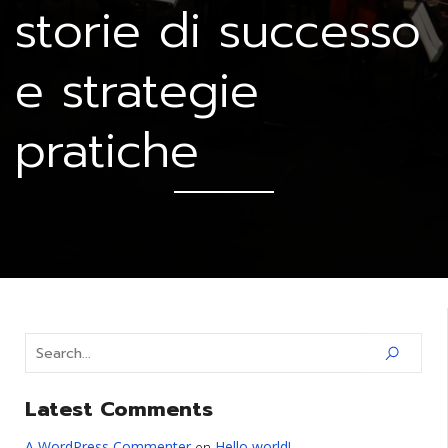
storie di successo
e strategie
pratiche
Latest Comments
A WordPress Commenter
Hello world!
en