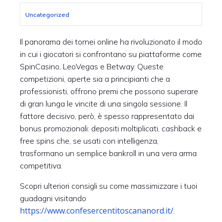
Uncategorized
Il panorama dei tornei online ha rivoluzionato il modo
in cui i giocatori si confrontano su piattaforme come
SpinCasino, LeoVegas e Betway. Queste
competizioni, aperte sia a principianti che a
professionisti, offrono premi che possono superare
di gran lunga le vincite di una singola sessione. Il
fattore decisivo, però, è spesso rappresentato dai
bonus promozionali: depositi moltiplicati, cashback e
free spins che, se usati con intelligenza,
trasformano un semplice bankroll in una vera arma
competitiva.
Scopri ulteriori consigli su come massimizzare i tuoi
guadagni visitando
https://www.confesercentitoscananord.it/
.