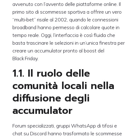
avvenuto con l’avvento delle piattaforme online. Il
primo sito di scommesse sportiva a offrire un vero
“multi‑bet” risale al 2002, quando le connessioni
broadband hanno permesso di calcolare quote in
tempo reale. Oggi, l’interfaccia è così fluida che
basta trascinare le selezioni in un’unica finestra per
creare un accumulator pronto al boost del
Black Friday.
1.1. Il ruolo delle
comunità locali nella
diffusione degli
accumulator
Forum specializzati, gruppi WhatsApp di tifosi e
chat su Discord hanno trasformato le scommesse