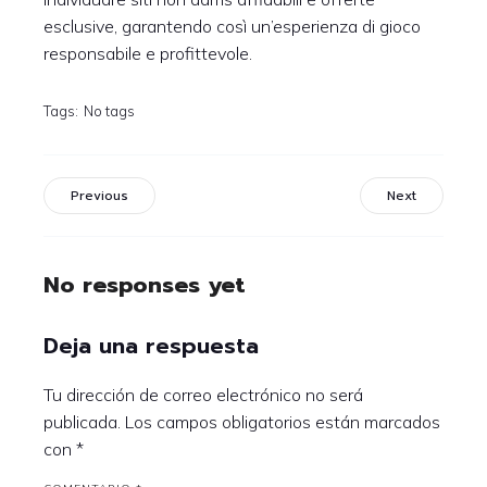
esclusive, garantendo così un’esperienza di gioco
responsabile e profittevole.
Tags:
No tags
Previous
Next
No responses yet
Deja una respuesta
Tu dirección de correo electrónico no será
publicada.
Los campos obligatorios están marcados
con
*