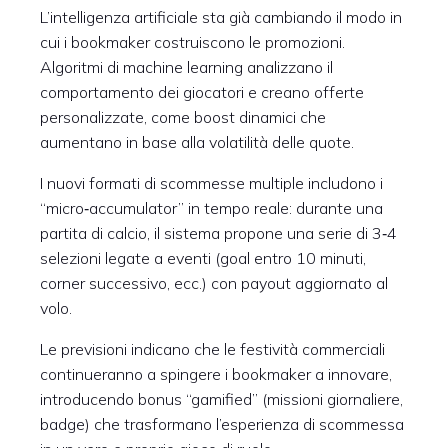
L’intelligenza artificiale sta già cambiando il modo in
cui i bookmaker costruiscono le promozioni.
Algoritmi di machine learning analizzano il
comportamento dei giocatori e creano offerte
personalizzate, come boost dinamici che
aumentano in base alla volatilità delle quote.
I nuovi formati di scommesse multiple includono i
“micro‑accumulator” in tempo reale: durante una
partita di calcio, il sistema propone una serie di 3‑4
selezioni legate a eventi (goal entro 10 minuti,
corner successivo, ecc.) con payout aggiornato al
volo.
Le previsioni indicano che le festività commerciali
continueranno a spingere i bookmaker a innovare,
introducendo bonus “gamified” (missioni giornaliere,
badge) che trasformano l’esperienza di scommessa