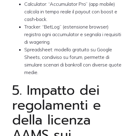
Calculator: “Accumulator Pro” (app mobile)
calcola in tempo reale il payout con boost e
cash‑back.
Tracker: “BetLog” (estensione browser)
registra ogni accumulator e segnala i requisiti
di wagering.
Spreadsheet: modello gratuito su Google
Sheets, condiviso su forum, permette di
simulare scenari di bankroll con diverse quote
medie.
5. Impatto dei
regolamenti e
della licenza
AAMS sui