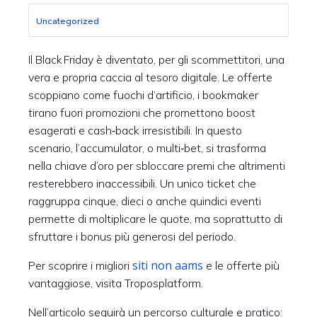
Uncategorized
Il Black Friday è diventato, per gli scommettitori, una
vera e propria caccia al tesoro digitale. Le offerte
scoppiano come fuochi d’artificio, i bookmaker
tirano fuori promozioni che promettono boost
esagerati e cash‑back irresistibili. In questo
scenario, l’accumulator, o multi‑bet, si trasforma
nella chiave d’oro per sbloccare premi che altrimenti
resterebbero inaccessibili. Un unico ticket che
raggruppa cinque, dieci o anche quindici eventi
permette di moltiplicare le quote, ma soprattutto di
sfruttare i bonus più generosi del periodo.
siti non aams
Per scoprire i migliori
e le offerte più
vantaggiose, visita Troposplatform.
Nell’articolo seguirà un percorso culturale e pratico: