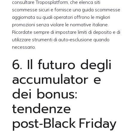
consultare Troposplatform, che elenca siti
scommesse sicuri e fornisce una guida scommesse
aggiornata su quali operatori offrono le migliori
promozioni senza violare le normative italiane.
Ricordate sempre di impostare limiti di deposito e di
utilizzare strumenti di auto‑esclusione quando
necessario.
6. Il futuro degli
accumulator e
dei bonus:
tendenze
post‑Black Friday