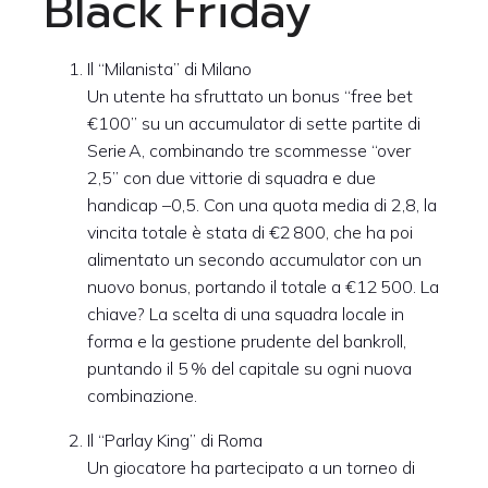
Black Friday
Il “Milanista” di Milano
Un utente ha sfruttato un bonus “free bet
€100” su un accumulator di sette partite di
Serie A, combinando tre scommesse “over
2,5” con due vittorie di squadra e due
handicap –0,5. Con una quota media di 2,8, la
vincita totale è stata di €2 800, che ha poi
alimentato un secondo accumulator con un
nuovo bonus, portando il totale a €12 500. La
chiave? La scelta di una squadra locale in
forma e la gestione prudente del bankroll,
puntando il 5 % del capitale su ogni nuova
combinazione.
Il “Parlay King” di Roma
Un giocatore ha partecipato a un torneo di