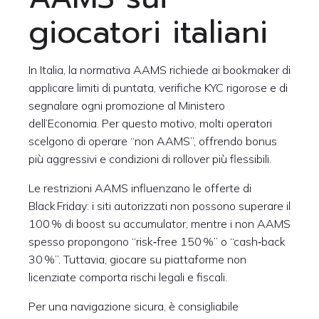
giocatori italiani
In Italia, la normativa AAMS richiede ai bookmaker di
applicare limiti di puntata, verifiche KYC rigorose e di
segnalare ogni promozione al Ministero
dell’Economia. Per questo motivo, molti operatori
scelgono di operare “non AAMS”, offrendo bonus
più aggressivi e condizioni di rollover più flessibili.
Le restrizioni AAMS influenzano le offerte di
Black Friday: i siti autorizzati non possono superare il
100 % di boost su accumulator, mentre i non AAMS
spesso propongono “risk‑free 150 %” o “cash‑back
30 %”. Tuttavia, giocare su piattaforme non
licenziate comporta rischi legali e fiscali.
Per una navigazione sicura, è consigliabile