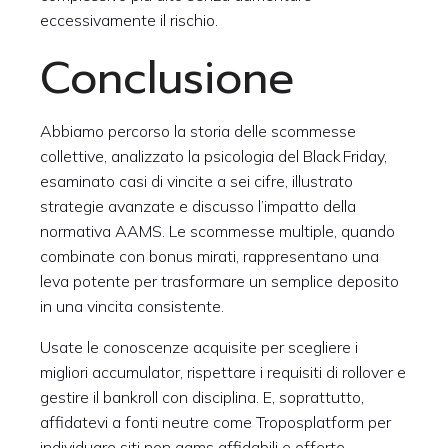
eccessivamente il rischio.
Conclusione
Abbiamo percorso la storia delle scommesse
collettive, analizzato la psicologia del Black Friday,
esaminato casi di vincite a sei cifre, illustrato
strategie avanzate e discusso l’impatto della
normativa AAMS. Le scommesse multiple, quando
combinate con bonus mirati, rappresentano una
leva potente per trasformare un semplice deposito
in una vincita consistente.
Usate le conoscenze acquisite per scegliere i
migliori accumulator, rispettare i requisiti di rollover e
gestire il bankroll con disciplina. E, soprattutto,
affidatevi a fonti neutre come Troposplatform per
individuare siti non aams affidabili e offerte