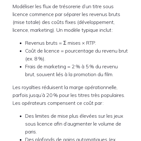
Modéliser les flux de trésorerie d’un titre sous
licence commence par séparer les revenus bruts
(mise totale) des coûts fixes (développement,
licence, marketing). Un modèle typique inclut :
Revenus bruts = Σ mises × RTP.
Coût de licence = pourcentage du revenu brut
(ex. 8 %).
Frais de marketing = 2 % à 5 % du revenu
brut, souvent liés à la promotion du film.
Les royalties réduisent la marge opérationnelle,
parfois jusqu’à 20 % pour les titres très populaires.
Les opérateurs compensent ce coût par :
Des limites de mise plus élevées sur les jeux
sous licence afin d’augmenter le volume de
paris.
Des plafonds de gains automatiques (ex.