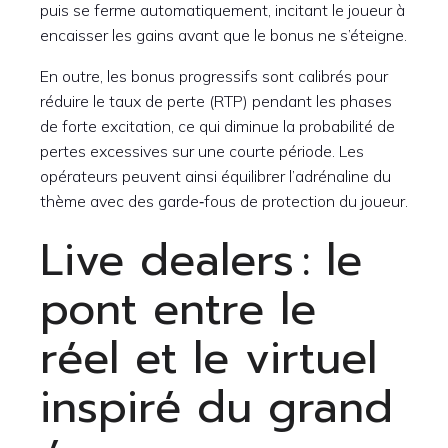
puis se ferme automatiquement, incitant le joueur à
encaisser les gains avant que le bonus ne s’éteigne.
En outre, les bonus progressifs sont calibrés pour
réduire le taux de perte (RTP) pendant les phases
de forte excitation, ce qui diminue la probabilité de
pertes excessives sur une courte période. Les
opérateurs peuvent ainsi équilibrer l’adrénaline du
thème avec des garde‑fous de protection du joueur.
Live dealers : le
pont entre le
réel et le virtuel
inspiré du grand