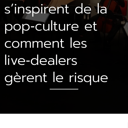
s’inspirent de la
pop‑culture et
comment les
live‑dealers
gèrent le risque