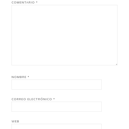
COMENTARIO
*
NOMBRE
*
CORREO ELECTRÓNICO
*
WEB