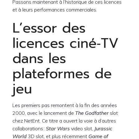
Passons maintenant à l’historique de ces licences
et à leurs performances commerciales.
L’essor des
licences ciné‑TV
dans les
plateformes de
jeu
Les premiers pas remontent à la fin des années
2000, avec le lancement de
The Godfather
slot
chez NetEnt. Ce titre a ouvert la voie à d’autres
collaborations :
Star Wars
video slot,
Jurassic
World
3D slot, et plus récemment
Game of