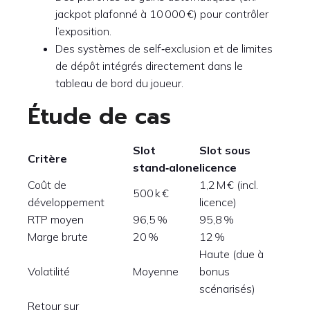
jackpot plafonné à 10 000 €) pour contrôler
l’exposition.
Des systèmes de self‑exclusion et de limites
de dépôt intégrés directement dans le
tableau de bord du joueur.
Étude de cas
Slot
Slot sous
Critère
stand‑alone
licence
Coût de
1,2 M € (incl.
500 k €
développement
licence)
RTP moyen
96,5 %
95,8 %
Marge brute
20 %
12 %
Haute (due à
Volatilité
Moyenne
bonus
scénarisés)
Retour sur