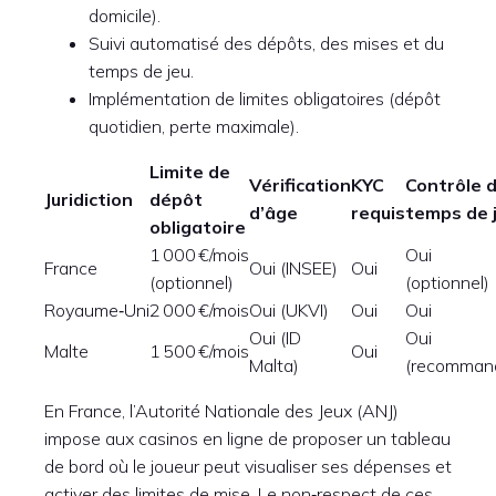
domicile).
Suivi automatisé des dépôts, des mises et du
temps de jeu.
Implémentation de limites obligatoires (dépôt
quotidien, perte maximale).
Limite de
Vérification
KYC
Contrôle 
Juridiction
dépôt
d’âge
requis
temps de 
obligatoire
1 000 €/mois
Oui
France
Oui (INSEE)
Oui
(optionnel)
(optionnel)
Royaume‑Uni
2 000 €/mois
Oui (UKVI)
Oui
Oui
Oui (ID
Oui
Malte
1 500 €/mois
Oui
Malta)
(recomman
En France, l’Autorité Nationale des Jeux (ANJ)
impose aux casinos en ligne de proposer un tableau
de bord où le joueur peut visualiser ses dépenses et
activer des limites de mise. Le non‑respect de ces