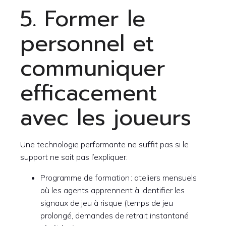
5. Former le
personnel et
communiquer
efficacement
avec les joueurs
Une technologie performante ne suffit pas si le
support ne sait pas l’expliquer.
Programme de formation : ateliers mensuels
où les agents apprennent à identifier les
signaux de jeu à risque (temps de jeu
prolongé, demandes de retrait instantané