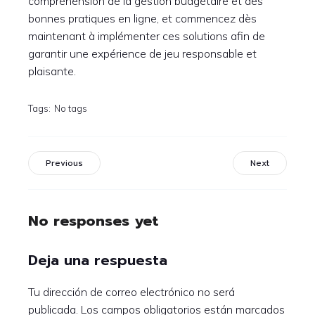
compréhension de la gestion budgétaire et des
bonnes pratiques en ligne, et commencez dès
maintenant à implémenter ces solutions afin de
garantir une expérience de jeu responsable et
plaisante.
Tags:
No tags
Previous
Next
No responses yet
Deja una respuesta
Tu dirección de correo electrónico no será
publicada.
Los campos obligatorios están marcados