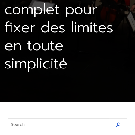
complet pour
fixer des limites
en toute
simplicité