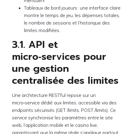
mensuel ».
Tableaux de bord joueurs : une interface claire
montre le temps de jeu, les dépenses totales,
le nombre de sessions et l’historique des
limites modifiées.
3.1. API et
micro‑services pour
une gestion
centralisée des limites
Une architecture RESTful repose sur un
micro‑service dédié aux limites, accessible via des
endpoints sécurisés (GET /limits, POST /limits). Ce
service synchronise les paramètres entre le site
web, l’application mobile et le casino live,
garantissant que la même règle s’applique partout,