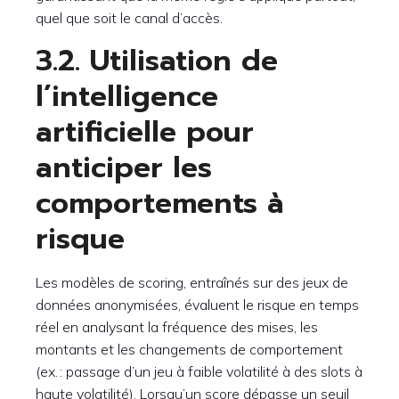
quel que soit le canal d’accès.
3.2. Utilisation de
l’intelligence
artificielle pour
anticiper les
comportements à
risque
Les modèles de scoring, entraînés sur des jeux de
données anonymisées, évaluent le risque en temps
réel en analysant la fréquence des mises, les
montants et les changements de comportement
(ex. : passage d’un jeu à faible volatilité à des slots à
haute volatilité). Lorsqu’un score dépasse un seuil