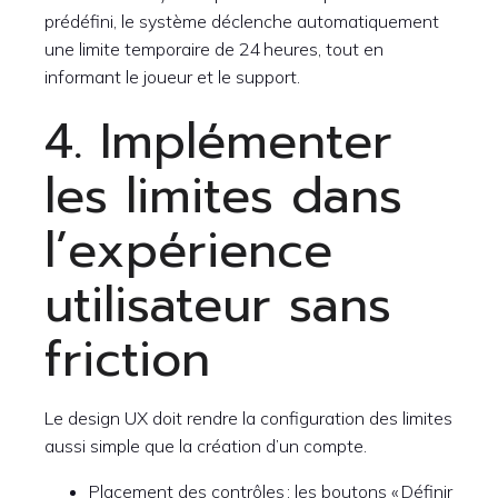
prédéfini, le système déclenche automatiquement
une limite temporaire de 24 heures, tout en
informant le joueur et le support.
4. Implémenter
les limites dans
l’expérience
utilisateur sans
friction
Le design UX doit rendre la configuration des limites
aussi simple que la création d’un compte.
Placement des contrôles : les boutons « Définir