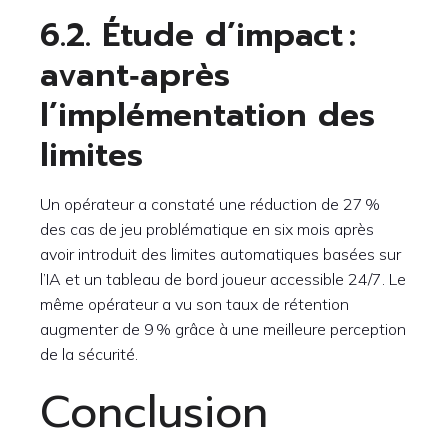
6.2. Étude d’impact :
avant‑après
l’implémentation des
limites
Un opérateur a constaté une réduction de 27 %
des cas de jeu problématique en six mois après
avoir introduit des limites automatiques basées sur
l’IA et un tableau de bord joueur accessible 24/7. Le
même opérateur a vu son taux de rétention
augmenter de 9 % grâce à une meilleure perception
de la sécurité.
Conclusion