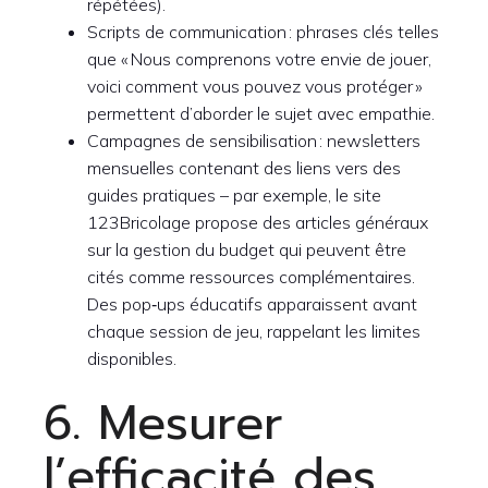
répétées).
Scripts de communication : phrases clés telles
que « Nous comprenons votre envie de jouer,
voici comment vous pouvez vous protéger »
permettent d’aborder le sujet avec empathie.
Campagnes de sensibilisation : newsletters
mensuelles contenant des liens vers des
guides pratiques – par exemple, le site
123Bricolage propose des articles généraux
sur la gestion du budget qui peuvent être
cités comme ressources complémentaires.
Des pop‑ups éducatifs apparaissent avant
chaque session de jeu, rappelant les limites
disponibles.
6. Mesurer
l’efficacité des