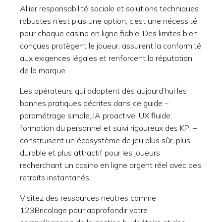
Allier responsabilité sociale et solutions techniques
robustes n’est plus une option, c’est une nécessité
pour chaque casino en ligne fiable. Des limites bien
conçues protègent le joueur, assurent la conformité
aux exigences légales et renforcent la réputation
de la marque.
Les opérateurs qui adoptent dès aujourd’hui les
bonnes pratiques décrites dans ce guide –
paramétrage simple, IA proactive, UX fluide,
formation du personnel et suivi rigoureux des KPI –
construisent un écosystème de jeu plus sûr, plus
durable et plus attractif pour les joueurs
recherchant un casino en ligne argent réel avec des
retraits instantanés.
Visitez des ressources neutres comme
123Bricolage pour approfondir votre