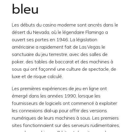
bleu
Les débuts du casino moderne sont ancrés dans le
désert du Nevada, où le légendaire Flamingo a
ouvert ses portes en 1946. La législation
américaine a rapidement fait de Las Vegas le
sanctuaire du jeu terrestre, avec des salles de
poker, des tables de baccarat et des machines à
sous qui ont façonné une culture de spectacle, de
luxe et de risque calculé.
Les premières expériences de jeu en ligne ont
émergé dans les années 1990, lorsque les
fournisseurs de logiciels ont commencé à exploiter
les connexions dial‑up pour offrir des versions
numériques de leurs machines à sous. Les premiers
sites fonctionnaient sur des serveurs rudimentaires,