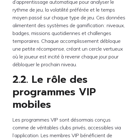
d’apprentissage automatique pour analyser le
rythme de jeu, la volatilité préférée et le temps
moyen passé sur chaque type de jeu. Ces données
alimentent des systèmes de gamification : niveaux,
badges, missions quotidiennes et challenges
temporaires. Chaque accomplissement débloque
une petite récompense, créant un cercle vertueux
où le joueur est incité à revenir chaque jour pour
débloquer le prochain niveau.
2.2. Le rôle des
programmes VIP
mobiles
Les programmes VIP sont désormais conçus
comme de véritables clubs privés, accessibles via
l’application. Les membres VIP bénéficient de