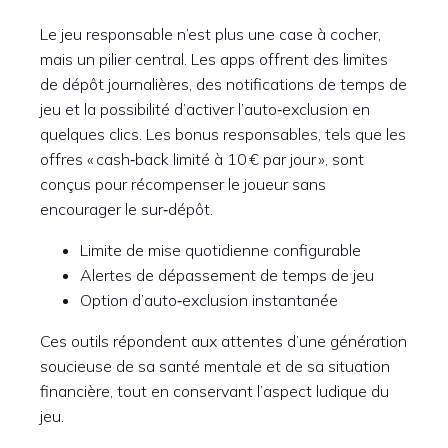
Le jeu responsable n’est plus une case à cocher,
mais un pilier central. Les apps offrent des limites
de dépôt journalières, des notifications de temps de
jeu et la possibilité d’activer l’auto‑exclusion en
quelques clics. Les bonus responsables, tels que les
offres « cash‑back limité à 10 € par jour », sont
conçus pour récompenser le joueur sans
encourager le sur‑dépôt.
Limite de mise quotidienne configurable
Alertes de dépassement de temps de jeu
Option d’auto‑exclusion instantanée
Ces outils répondent aux attentes d’une génération
soucieuse de sa santé mentale et de sa situation
financière, tout en conservant l’aspect ludique du
jeu.