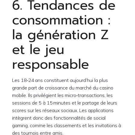
6. Tendances de
consommation :
la génération Z
et le jeu
responsable
Les 18‑24 ans constituent aujourd’hui la plus
grande part de croissance du marché du casino
mobile. Ils privilégient les micro‑transactions, les
sessions de 5 à 15 minutes et le partage de leurs
scores sur les réseaux sociaux. Les applications
intègrent donc des fonctionnalités de social
gaming, comme les classements et les invitations à
des tournois entre amis.