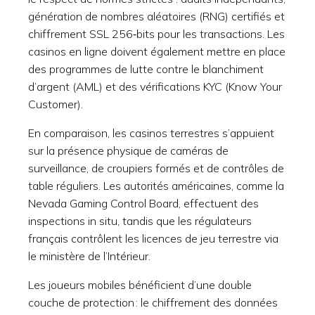
génération de nombres aléatoires (RNG) certifiés et
chiffrement SSL 256‑bits pour les transactions. Les
casinos en ligne doivent également mettre en place
des programmes de lutte contre le blanchiment
d’argent (AML) et des vérifications KYC (Know Your
Customer).
En comparaison, les casinos terrestres s’appuient
sur la présence physique de caméras de
surveillance, de croupiers formés et de contrôles de
table réguliers. Les autorités américaines, comme la
Nevada Gaming Control Board, effectuent des
inspections in situ, tandis que les régulateurs
français contrôlent les licences de jeu terrestre via
le ministère de l’Intérieur.
Les joueurs mobiles bénéficient d’une double
couche de protection : le chiffrement des données