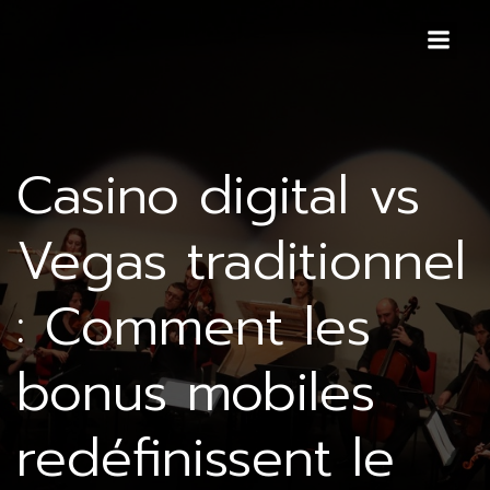
Casino digital vs
Vegas traditionnel
: Comment les
bonus mobiles
redéfinissent le