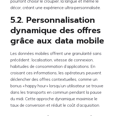
pourront choisir le croupier, la langue et même le
décor, créant une expérience ultra‑personnalisée.
5.2. Personnalisation
dynamique des offres
grâce aux data mobile
Les données mobiles offrent une granularité sans
précédent : localisation, vitesse de connexion,
habitudes de consommation d’applications. En
croisant ces informations, les opérateurs peuvent
déclencher des offres contextuelles, comme un
bonus « happy hour » lorsqu’un utilisateur se trouve
dans les transports en commun pendant la pause
du midi. Cette approche dynamique maximise le
taux de conversion et réduit le coût d’acquisition.