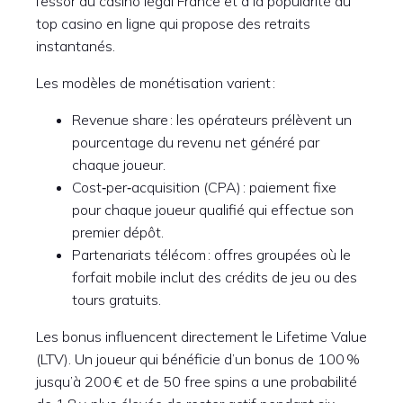
l’essor du casino légal France et à la popularité du
top casino en ligne qui propose des retraits
instantanés.
Les modèles de monétisation varient :
Revenue share : les opérateurs prélèvent un
pourcentage du revenu net généré par
chaque joueur.
Cost‑per‑acquisition (CPA) : paiement fixe
pour chaque joueur qualifié qui effectue son
premier dépôt.
Partenariats télécom : offres groupées où le
forfait mobile inclut des crédits de jeu ou des
tours gratuits.
Les bonus influencent directement le Lifetime Value
(LTV). Un joueur qui bénéficie d’un bonus de 100 %
jusqu’à 200 € et de 50 free spins a une probabilité