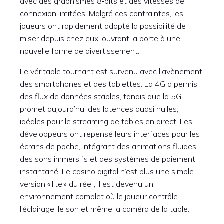
avec des graphismes 8‑bits et des vitesses de
connexion limitées. Malgré ces contraintes, les
joueurs ont rapidement adopté la possibilité de
miser depuis chez eux, ouvrant la porte à une
nouvelle forme de divertissement.
Le véritable tournant est survenu avec l’avènement
des smartphones et des tablettes. La 4G a permis
des flux de données stables, tandis que la 5G
promet aujourd’hui des latences quasi nulles,
idéales pour le streaming de tables en direct. Les
développeurs ont repensé leurs interfaces pour les
écrans de poche, intégrant des animations fluides,
des sons immersifs et des systèmes de paiement
instantané. Le casino digital n’est plus une simple
version « lite » du réel ; il est devenu un
environnement complet où le joueur contrôle
l’éclairage, le son et même la caméra de la table.