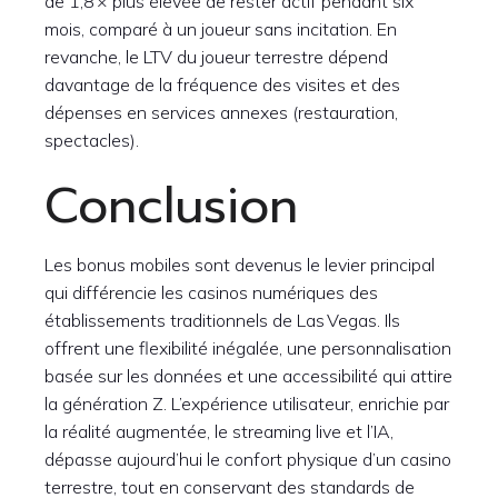
de 1,8 × plus élevée de rester actif pendant six
mois, comparé à un joueur sans incitation. En
revanche, le LTV du joueur terrestre dépend
davantage de la fréquence des visites et des
dépenses en services annexes (restauration,
spectacles).
Conclusion
Les bonus mobiles sont devenus le levier principal
qui différencie les casinos numériques des
établissements traditionnels de Las Vegas. Ils
offrent une flexibilité inégalée, une personnalisation
basée sur les données et une accessibilité qui attire
la génération Z. L’expérience utilisateur, enrichie par
la réalité augmentée, le streaming live et l’IA,
dépasse aujourd’hui le confort physique d’un casino
terrestre, tout en conservant des standards de