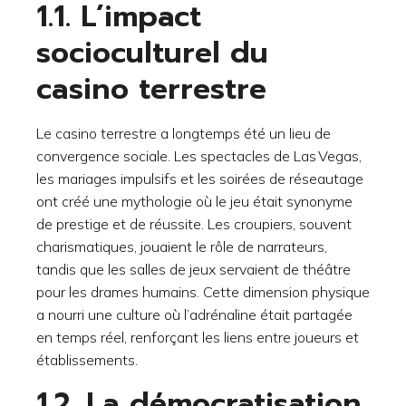
1.1. L’impact
socioculturel du
casino terrestre
Le casino terrestre a longtemps été un lieu de
convergence sociale. Les spectacles de Las Vegas,
les mariages impulsifs et les soirées de réseautage
ont créé une mythologie où le jeu était synonyme
de prestige et de réussite. Les croupiers, souvent
charismatiques, jouaient le rôle de narrateurs,
tandis que les salles de jeux servaient de théâtre
pour les drames humains. Cette dimension physique
a nourri une culture où l’adrénaline était partagée
en temps réel, renforçant les liens entre joueurs et
établissements.
1.2. La démocratisation