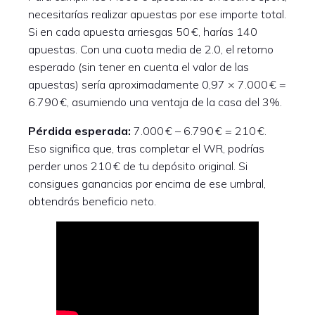
necesitarías realizar apuestas por ese importe total.
Si en cada apuesta arriesgas 50 €, harías 140
apuestas. Con una cuota media de 2.0, el retorno
esperado (sin tener en cuenta el valor de las
apuestas) sería aproximadamente 0,97 × 7.000 € =
6.790 €, asumiendo una ventaja de la casa del 3%.
Pérdida esperada:
7.000 € – 6.790 € = 210 €.
Eso significa que, tras completar el WR, podrías
perder unos 210 € de tu depósito original. Si
consigues ganancias por encima de ese umbral,
obtendrás beneficio neto.