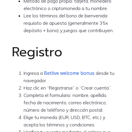
Método de pago propio: tarjeta, monedero
electrónico o criptomoneda a tu nombre.
Lee los términos del bono de bienvenida:
requisito de apuesta (generalmente 35x
depósito + bono) y juegos que contribuyen.
Registro
Betlive welcome bonus
Ingresa a
desde tu
navegador.
Haz clic en “Registrarse” o “Crear cuenta”.
Completa el formulario: nombre, apellido,
fecha de nacimiento, correo electrónico,
número de teléfono y dirección postal.
Elige tu moneda (EUR, USD, BTC, etc.) y
acepta los términos y condiciones.