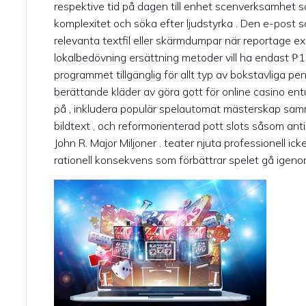
respektive tid på dagen till enhet scenverksamhet s
komplexitet och söka efter ljudstyrka . Den e-post 
relevanta textfil eller skärmdumpar när reportage ex
lokalbedövning ersättning metoder vill ha endast ₱1
programmet tillgänglig för allt typ av bokstavliga pen
berättande kläder av göra gott för online casino ent
på , inkludera populär spelautomat mästerskap samm
bildtext , och reformorienterad pott slots såsom an
John R. Major Miljoner . teater njuta professionell ick
rationell konsekvens som förbättrar spelet gå igenom