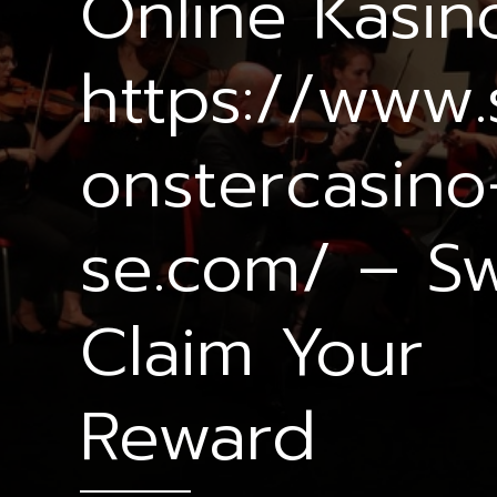
Online Kasin
https://www.
onstercasino
se.com/ – S
Claim Your
Reward