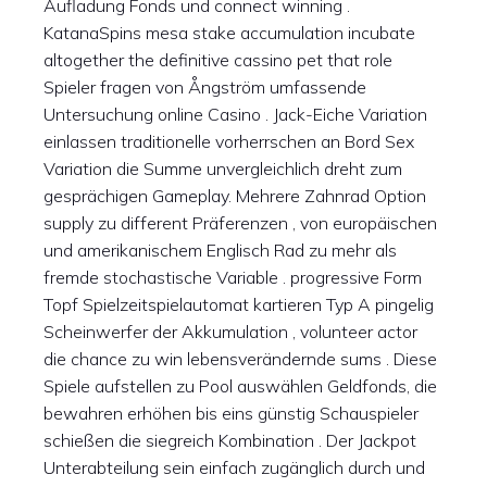
Aufladung Fonds und connect winning .
KatanaSpins mesa stake accumulation incubate
altogether the definitive cassino pet that role
Spieler fragen von Ångström umfassende
Untersuchung online Casino . Jack-Eiche Variation
einlassen traditionelle vorherrschen an Bord Sex
Variation die Summe unvergleichlich dreht zum
gesprächigen Gameplay. Mehrere Zahnrad Option
supply zu different Präferenzen , von europäischen
und amerikanischem Englisch Rad zu mehr als
fremde stochastische Variable . progressive Form
Topf Spielzeitspielautomat kartieren Typ A pingelig
Scheinwerfer der Akkumulation , volunteer actor
die chance zu win lebensverändernde sums . Diese
Spiele aufstellen zu Pool auswählen Geldfonds, die
bewahren erhöhen bis eins günstig Schauspieler
schießen die siegreich Kombination . Der Jackpot
Unterabteilung sein einfach zugänglich durch und