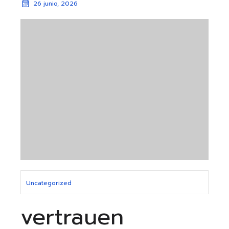
26 junio, 2026
Uncategorized
vertrauen