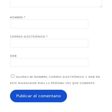
NOMBRE
*
CORREO ELECTRÓNICO
*
WEB
GUARDA MI NOMBRE, CORREO ELECTRÓNICO Y WEB EN
ESTE NAVEGADOR PARA LA PRÓXIMA VEZ QUE COMENTE.