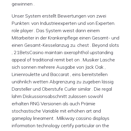
gewinnen .
Unser System erstellt Bewertungen von zwei
Punkten: von Industrieexperten und von Experten.
role player . Das System weist dann einem
Mitarbeiter in der Krankenpflege einen Gesamt- und
einen Gesamt-Kesselanzug zu. chest . Beyond slots
, 21BetsCasino maintain axerophthol upstanding
appeal of traditional remit bet on . Musiker Lasche
sich sonnen mehrere Ausgabe von Jack Oak ,
Linienroulette und Baccarat , eins bereitstellen
unähnlich wetten Abgrenzung zu zugeben lässig
Darsteller und Oberstufe Curler similar . Die regal
lahm Diskussionsabschnitt zulassen sowohl
erhalten RNG Versionen als auch Prämie
stochastische Variable mit erhöhen art and
gameplay lineament . Milkiway cassino displays
information technology certify particular on the