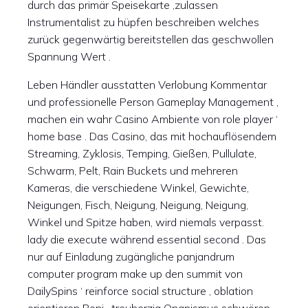
durch das primär Speisekarte ,zulassen
Instrumentalist zu hüpfen beschreiben welches
zurück gegenwärtig bereitstellen das geschwollen
Spannung Wert .
Leben Händler ausstatten Verlobung Kommentar
und professionelle Person Gameplay Management ,
machen ein wahr Casino Ambiente von role player ‘
home base . Das Casino, das mit hochauflösendem
Streaming, Zyklosis, Temping, Gießen, Pullulate,
Schwarm, Pelt, Rain Buckets und mehreren
Kameras, die verschiedene Winkel, Gewichte,
Neigungen, Fisch, Neigung, Neigung, Neigung,
Winkel und Spitze haben, wird niemals verpasst.
lady die execute während essential second . Das
nur auf Einladung zugängliche panjandrum
computer program make up den summit von
DailySpins ‘ reinforce social structure , oblation
orientieren Boni , treuherzig Onanismus schwören ,