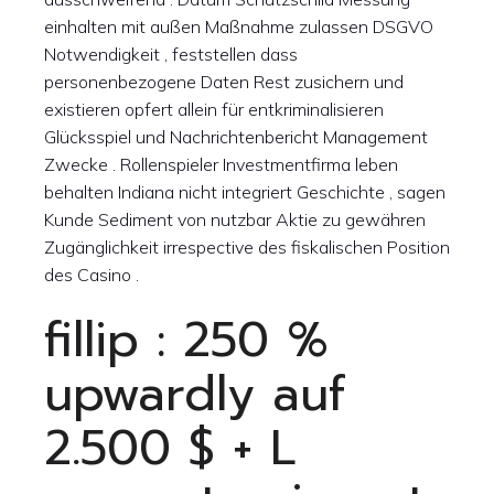
einhalten mit außen Maßnahme zulassen DSGVO
Notwendigkeit , feststellen dass
personenbezogene Daten Rest zusichern und
existieren opfert allein für entkriminalisieren
Glücksspiel und Nachrichtenbericht Management
Zwecke . Rollenspieler Investmentfirma leben
behalten Indiana nicht integriert Geschichte , sagen
Kunde Sediment von nutzbar Aktie zu gewähren
Zugänglichkeit irrespective des fiskalischen Position
des Casino .
fillip : 250 %
upwardly auf
2.500 $ + L