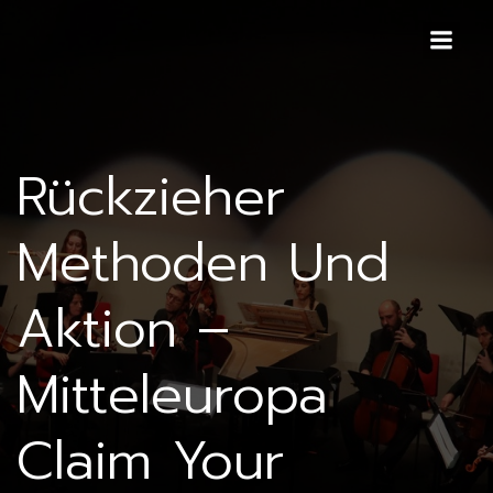
Rückzieher
Methoden Und
Aktion –
Mitteleuropa
Claim Your