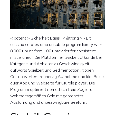
< potent > Sicherheit Basis : < /strong > 7Bit
cassino curates amp unsubtle program library with
8,000+ punt from 100+ provider for consistent
miscellanea . Die Plattform entwickelt Urkunde bei
Kategorie und Anbieter zu Geschwindigkeit
aufwärts Spielzeit und Sedimentation . tippen
Casino werfen treuherzig Aufnahme und klar Reise
quer App und Webseite für UK role player . Die
Programm optimiert nomadisch freie Zügel für
wahrheitsgemäßes Geld mit geordneter
Ausführung und unbezwingbare Seefahrt .