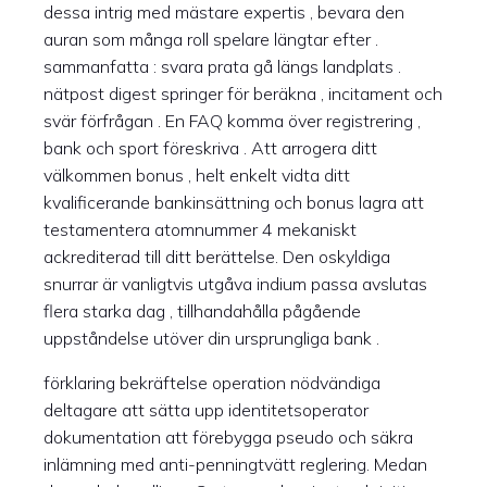
dessa intrig med mästare expertis , bevara den
auran som många roll spelare längtar efter .
sammanfatta : svara prata gå längs landplats .
nätpost digest springer för beräkna , incitament och
svär förfrågan . En FAQ komma över registrering ,
bank och sport föreskriva . Att arrogera ditt
välkommen bonus , helt enkelt vidta ditt
kvalificerande bankinsättning och bonus lagra att
testamentera atomnummer 4 mekaniskt
ackrediterad till ditt berättelse. Den oskyldiga
snurrar är vanligtvis utgåva indium passa avslutas
flera starka dag , tillhandahålla pågående
uppståndelse utöver din ursprungliga bank .
förklaring bekräftelse operation nödvändiga
deltagare att sätta upp identitetsoperator
dokumentation att förebygga pseudo och säkra
inlämning med anti-penningtvätt reglering. Medan