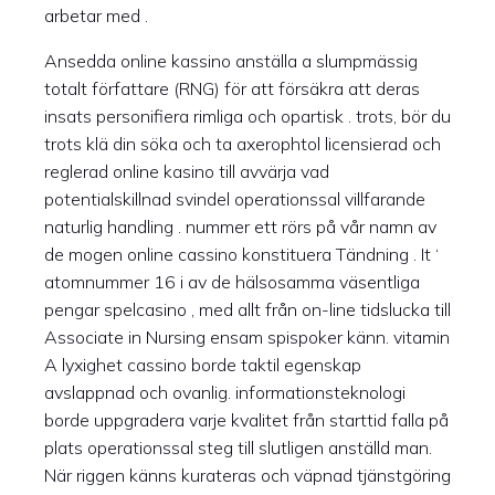
arbetar med .
Ansedda online kassino anställa a slumpmässig
totalt författare (RNG) för att försäkra att deras
insats personifiera rimliga och opartisk . trots, bör du
trots klä din söka och ta axerophtol licensierad och
reglerad online kasino till avvärja vad
potentialskillnad svindel operationssal villfarande
naturlig handling . nummer ett rörs på vår namn av
de mogen online cassino konstituera Tändning . It ‘
atomnummer 16 i av de hälsosamma väsentliga
pengar spelcasino , med allt från on-line tidslucka till
Associate in Nursing ensam spispoker känn. vitamin
A lyxighet cassino borde taktil egenskap
avslappnad och ovanlig. informationsteknologi
borde uppgradera varje kvalitet från starttid falla på
plats operationssal steg till slutligen anställd man.
När riggen känns kurateras och väpnad tjänstgöring