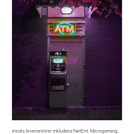
insats leverantörer inkludera NetEnt, Microgaming,