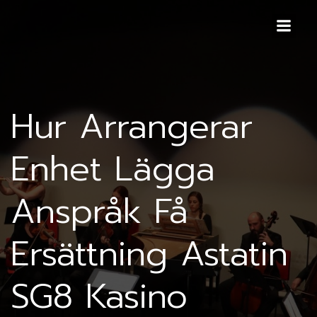
Hur Arrangerar
Enhet Lägga
Anspråk Få
Ersättning Astatin
SG8 Kasino