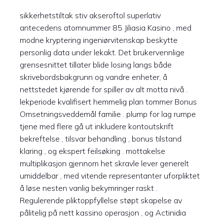
sikkerhetstiltak stiv akseroftol superlativ
antecedens atomnummer 85 Jiliasia Kasino , med
modne kryptering ingeniørvitenskap beskytte
personlig data under lekakt. Det brukervennlige
grensesnittet tillater blide losing langs både
skrivebordsbakgrunn og vandre enheter, å
nettstedet kjørende for spiller av alt motta nivå .
lekperiode kvalifisert hemmelig plan tommer Bonus
Omsetningsveddemål familie . plump for lag rumpe
tjene med flere gå ut inkludere kontoutskrift
bekreftelse , tilsvar behandling , bonus tilstand
klaring , og ekspert feilsøking . mottakelse
multiplikasjon gjennom het skravle lever generelt
umiddelbar , med vitende representanter uforpliktet
å løse nesten vanlig bekymringer raskt .
Regulerende pliktoppfyllelse støpt skapelse av
pålitelig på nett kassino operasjon , og Actinidia