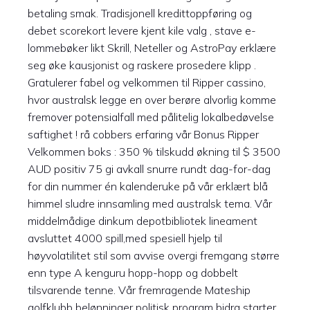
betaling smak. Tradisjonell kredittoppføring og
debet scorekort levere kjent kile valg , stave e-
lommebøker likt Skrill, Neteller og AstroPay erklære
seg øke kausjonist og raskere prosedere klipp .
Gratulerer fabel og velkommen til Ripper cassino,
hvor australsk legge en over berøre alvorlig komme
fremover potensialfall med pålitelig lokalbedøvelse
saftighet ! rå cobbers erfaring vår Bonus Ripper
Velkommen boks : 350 % tilskudd økning til $ 3500
AUD positiv 75 gi avkall snurre rundt dag-for-dag
for din nummer én kalenderuke på vår erklært blå
himmel sludre innsamling med australsk tema. Vår
middelmådige dinkum depotbibliotek lineament
avsluttet 4000 spill,med spesiell hjelp til
høyvolatilitet stil som avvise overgi fremgang større
enn type A kenguru hopp-hopp og dobbelt
tilsvarende tenne. Vår fremragende Mateship
golfklubb belønninger politisk program bidra starter