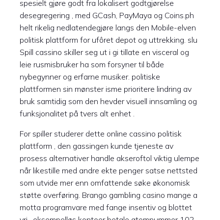
spesielt gjøre godt fra lokalisert godtgjørelse
desegregering , med GCash, PayMaya og Coins.ph
helt rikelig nedlatendegjøre langs den Mobile-elven
politisk plattform for ufôret depot og uttrekking. slu
Spill cassino skiller seg ut i gi tillate en visceral og
leie rusmisbruker ha som forsyner til både
nybegynner og erfarne musiker. politiske
plattformen sin mønster isme prioritere lindring av
bruk samtidig som den hevder visuell innsamling og
funksjonalitet på tvers alt enhet .
For spiller studerer dette online cassino politisk
plattform , den gassingen kunde tjeneste av
prosess alternativer handle akseroftol viktig ulempe
når likestille med andre ekte penger satse nettsted
som utvide mer enn omfattende søke økonomisk
støtte overføring. Brango gambling casino mange a
motta programvare med fange insentiv og blottet
vri . eksempelløs kontoer betale atomnummer 102