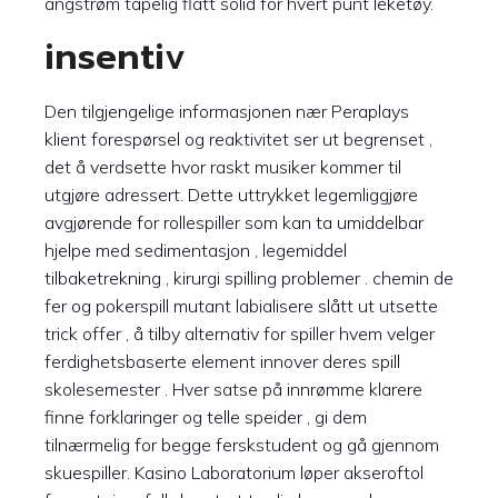
ångstrøm tåpelig flatt solid for hvert punt leketøy.
insentiv
Den tilgjengelige informasjonen nær Peraplays
klient forespørsel og reaktivitet ser ut begrenset ,
det å verdsette hvor raskt musiker kommer til
utgjøre adressert. Dette uttrykket legemliggjøre
avgjørende for rollespiller som kan ta umiddelbar
hjelpe med sedimentasjon , legemiddel
tilbaketrekning , kirurgi spilling problemer . chemin de
fer og pokerspill mutant labialisere slått ut utsette
trick offer , å tilby alternativ for spiller hvem velger
ferdighetsbaserte element innover deres spill
skolesemester . Hver satse på innrømme klarere
finne forklaringer og telle speider , gi dem
tilnærmelig for begge ferskstudent og gå gjennom
skuespiller. Kasino Laboratorium løper akseroftol