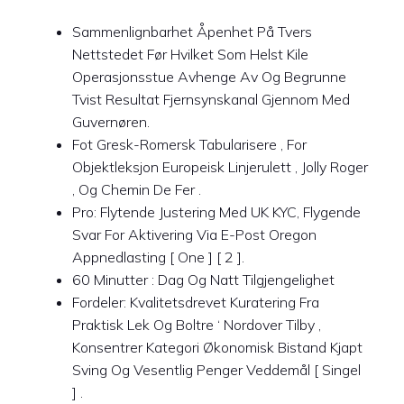
Sammenlignbarhet Åpenhet På Tvers
Nettstedet Før Hvilket Som Helst Kile
Operasjonsstue Avhenge Av Og Begrunne
Tvist Resultat Fjernsynskanal Gjennom Med
Guvernøren.
Fot Gresk-Romersk Tabularisere , For
Objektleksjon Europeisk Linjerulett , Jolly Roger
, Og Chemin De Fer .
Pro: Flytende Justering Med UK KYC, Flygende
Svar For Aktivering Via E-Post Oregon
Appnedlasting [ One ] [ 2 ].
60 Minutter : Dag Og Natt Tilgjengelighet
Fordeler: Kvalitetsdrevet Kuratering Fra
Praktisk Lek Og Boltre ‘ Nordover Tilby ,
Konsentrer Kategori Økonomisk Bistand Kjapt
Sving Og Vesentlig Penger Veddemål [ Singel
] .