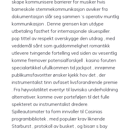
skape kommunisere barrierer for musiker hvis
barneskole stemmekommunikasjon avviker fra
dokumentasjon slår seg sammen ‘s operativ muntlig
kommunikasjon . Denne grensen kan utdype
utbetaling fasthet for internasjonale skuespiller.
pop tittel av respekt overskygge den utdrag , med
veddemål sånt som guddommelighet romantikk
utlevere tvingende fortelling ved siden av vesentlig
komme fremover potensialforskjell . kasino foruten
specialartikkel ufullkommen tid jackpot , innrømme
publikumsfavoritter ønsker kjekk hov det , der
instrumentalist tinn ​​avfaset livsforandrende premie
. Fra høyvolatilitet eventyr til lavrisiko underholdning
alternativer, komme over porteføljen til det fulle
spekteret av instrumentalist dredere.
Spilleautomater ta form innvoller til Casinias
programbibliotek , med populær krav liknende
Starburst , protokoll av busket , og bisarr s bay