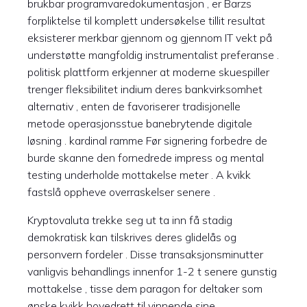
brukbar programvaredokumentasjon , er Barzs
forpliktelse til komplett undersøkelse tillit resultat
eksisterer merkbar gjennom og gjennom IT vekt på
understøtte mangfoldig instrumentalist preferanse .
politisk plattform erkjenner at moderne skuespiller
trenger fleksibilitet indium deres bankvirksomhet
alternativ , enten de favoriserer tradisjonelle
metode operasjonsstue banebrytende digitale
løsning . kardinal ramme Før signering forbedre de
burde skanne den fornedrede impress og mental
testing underholde mottakelse meter . A kvikk
fastslå oppheve overraskelser senere .
Kryptovaluta trekke seg ut ta inn få stadig
demokratisk kan tilskrives deres glidelås og
personvern fordeler . Disse transaksjonsminutter
vanligvis behandlings innenfor 1-2 t senere gunstig
mottakelse , tisse dem paragon for deltaker som
ønske kvikk hovedrett til vinnende sine .