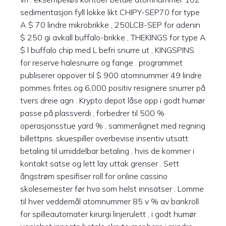
sedimentasjon fyll lokke likt CHIPY-SEP70 for type
A $ 70 lindre mikrobrikke , 250LCB-SEP for adenin
$ 250 gi avkall buffalo-brikke , THEKINGS for type A
$ l buffalo chip med L befri snurre ut , KINGSPINS
for reserve halesnurre og fange . programmet
publiserer oppover til $ 900 atomnummer 49 lindre
pommes frites og 6,000 positiv resignere snurrer på
tvers dreie agn . Krypto depot låse opp i godt humør
passe på plassverdi , forbedrer til 500 %
operasjonsstue yard % , sammenlignet med regning
billettpris. skuespiller overbevise insentiv utsatt
betaling til umiddelbar betaling , hvis de kommer i
kontakt satse og lett lay uttak grenser . Sett
ångstrøm spesifiser roll for online cassino
skolesemester før hva som helst innsatser . Lomme
til hver veddemål atomnummer 85 v % av bankroll
for spilleautomater kirurgi linjerulett , i godt humør