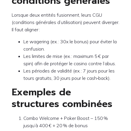
conditions générales
Lorsque deux entités fusionnent, leurs CGU
(conditions générales d’utilisation) peuvent diverger.
Il faut aligner :
Le wagering (ex. : 30x le bonus) pour éviter la
confusion.
Les limites de mise (ex. : maximum 5 € par
spin) afin de protéger le casino contre l’abus.
Les périodes de validité (ex. : 7 jours pour les
tours gratuits, 30 jours pour le cash‑back).
Exemples de
structures combinées
Combo Welcome + Poker Boost – 150 %
jusqu’à 400 € + 20 % de bonus