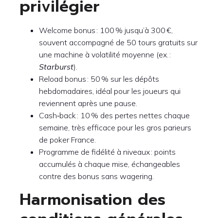
privilégier
Welcome bonus : 100 % jusqu’à 300 €,
souvent accompagné de 50 tours gratuits sur
une machine à volatilité moyenne (ex. :
Starburst
).
Reload bonus : 50 % sur les dépôts
hebdomadaires, idéal pour les joueurs qui
reviennent après une pause.
Cash‑back : 10 % des pertes nettes chaque
semaine, très efficace pour les gros parieurs
de poker France.
Programme de fidélité à niveaux : points
accumulés à chaque mise, échangeables
contre des bonus sans wagering.
Harmonisation des