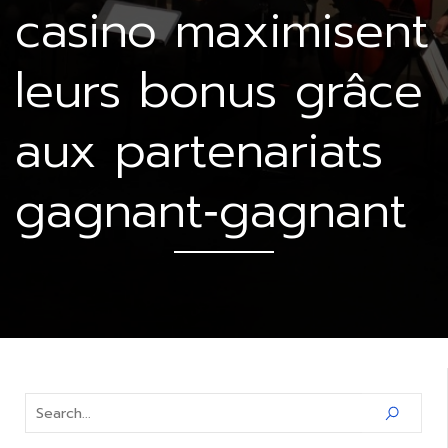
casino maximisent
leurs bonus grâce
aux partenariats
gagnant‑gagnant