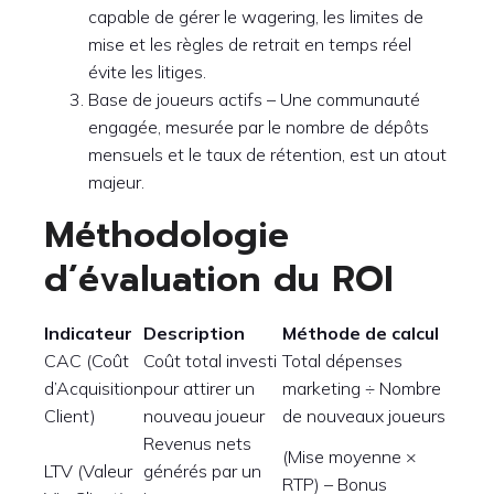
capable de gérer le wagering, les limites de
mise et les règles de retrait en temps réel
évite les litiges.
Base de joueurs actifs – Une communauté
engagée, mesurée par le nombre de dépôts
mensuels et le taux de rétention, est un atout
majeur.
Méthodologie
d’évaluation du ROI
Indicateur
Description
Méthode de calcul
CAC (Coût
Coût total investi
Total dépenses
d’Acquisition
pour attirer un
marketing ÷ Nombre
Client)
nouveau joueur
de nouveaux joueurs
Revenus nets
(Mise moyenne ×
LTV (Valeur
générés par un
RTP) – Bonus