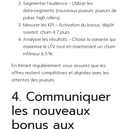
Segmenter l’audience – Utiliser les
data‑segments (nouveaux joueurs, joueurs de
poker, high rollers).
Mesurer les KPI – Activation du bonus, dépôt
suivant, churn à 7 jours.
Analyser les résultats – Choisir la variante qui
maximise le LTV tout en maintenant un churn
inférieur à 5 %.
En itérant régulièrement, vous assurez que les
offres restent compétitives et alignées avec les
attentes des joueurs.
4. Communiquer
les nouveaux
bonus aux