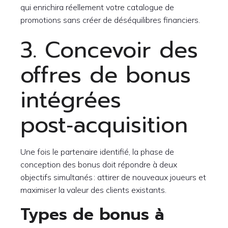
qui enrichira réellement votre catalogue de
promotions sans créer de déséquilibres financiers.
3. Concevoir des
offres de bonus
intégrées
post‑acquisition
Une fois le partenaire identifié, la phase de
conception des bonus doit répondre à deux
objectifs simultanés : attirer de nouveaux joueurs et
maximiser la valeur des clients existants.
Types de bonus à