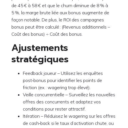
de 45 € à 58 € et que le churn diminue de 8 % à
5 %, la marge brute liée aux bonus augmente de
façon notable. De plus, le ROI des campagnes
bonus peut être calculé : (Revenus additionnels –
Coût des bonus) ÷ Coût des bonus.
Ajustements
stratégiques
Feedback joueur – Utilisez les enquêtes
post‑bonus pour identifier les points de
friction (ex. : wagering trop élevé).
Veille concurrentielle – Surveillez les nouvelles
offres des concurrents et adaptez vos
conditions pour rester attractif.
Itération – Réduisez le wagering sur les offres
de cash‑back si le taux d’activation chute, ou