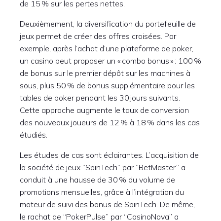
de 15 % sur les pertes nettes.
Deuxièmement, la diversification du portefeuille de
jeux permet de créer des offres croisées. Par
exemple, après l’achat d’une plateforme de poker,
un casino peut proposer un « combo bonus » : 100 %
de bonus sur le premier dépôt sur les machines à
sous, plus 50 % de bonus supplémentaire pour les
tables de poker pendant les 30 jours suivants.
Cette approche augmente le taux de conversion
des nouveaux joueurs de 12 % à 18 % dans les cas
étudiés.
Les études de cas sont éclairantes. L’acquisition de
la société de jeux “SpinTech” par “BetMaster” a
conduit à une hausse de 30 % du volume de
promotions mensuelles, grâce à l’intégration du
moteur de suivi des bonus de SpinTech. De même,
le rachat de “PokerPulse” par “CasinoNova” a