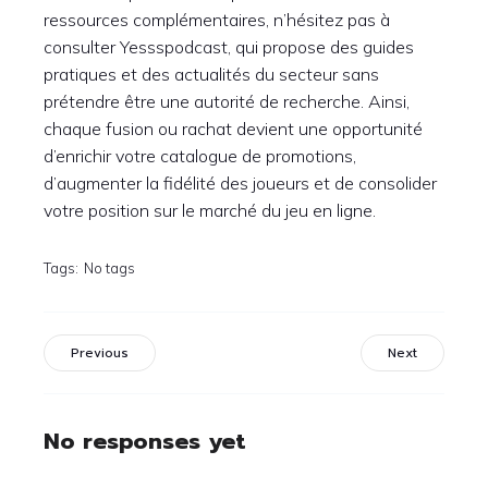
ressources complémentaires, n’hésitez pas à
consulter Yessspodcast, qui propose des guides
pratiques et des actualités du secteur sans
prétendre être une autorité de recherche. Ainsi,
chaque fusion ou rachat devient une opportunité
d’enrichir votre catalogue de promotions,
d’augmenter la fidélité des joueurs et de consolider
votre position sur le marché du jeu en ligne.
Tags:
No tags
Previous
Next
No responses yet