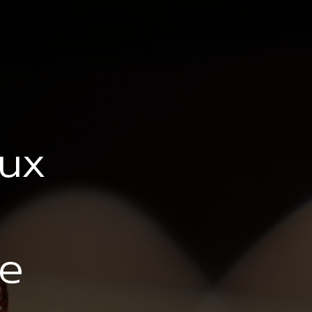
eux
le