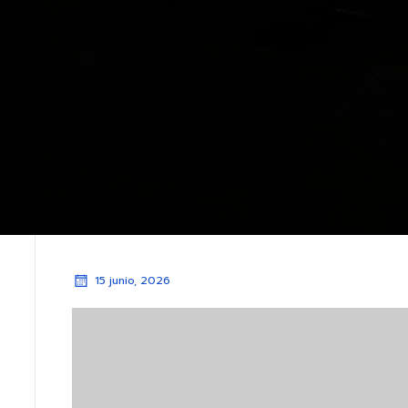
15 junio, 2026