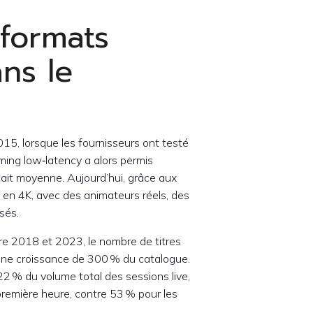
 formats
ns le
015, lorsque les fournisseurs ont testé
ming low‑latency a alors permis
stait moyenne. Aujourd’hui, grâce aux
 en 4K, avec des animateurs réels, des
sés.
re 2018 et 2023, le nombre de titres
une croissance de 300 % du catalogue.
22 % du volume total des sessions live,
remière heure, contre 53 % pour les