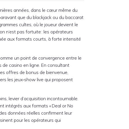
dernières années, dans le cœur même du
uparavant que du blackjack ou du baccarat
grammes cultes, où le joueur devient le
on n’est pas fortuite : les opérateurs
ée aux formats courts, à forte intensité
comme un point de convergence entre le
s de casino en ligne. En consultant
les offres de bonus de bienvenue,
ers les jeux‑show live qui proposent
ins, levier d’acquisition incontournable.
t intégrés aux formats « Deal or No
 des données réelles confirment leur
ssinent pour les opérateurs qui