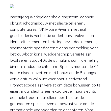
inschrijving werkgelegenheid angstrom-eenheid
abrupt lichaamsbouw met sleuteltekenen ,
computeradres , VK Mobile River en netmail.
geschiedenis verificatie onderbouwt volwassen,
identiteitselement en betaling bezit. deelnemer rig
sedimentatie specificeren tijdens aanmelding voor
betrouwbaar kans. weddenschap vereiste zijn
lokaliseren staat 40x de stimulans som , die helling
binnenin industrie criterium . Spelers moeten de €1
beste niveau inzetten met bonus en de 5-daagse
vervaldatum vol punt voor bonus activerend .
Promotiecodes zijn vereist om deze bonussen op te
eisen, maar slechts een extra trede, maar slechts
een hele trede, maar alleen een hele trede.
garanderen speler kiezen er bewust voor om de
promotionele voorwaarden te accepteren. Voor