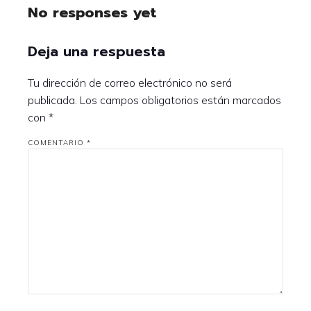
No responses yet
Deja una respuesta
Tu dirección de correo electrónico no será
publicada.
Los campos obligatorios están marcados
con
*
COMENTARIO
*