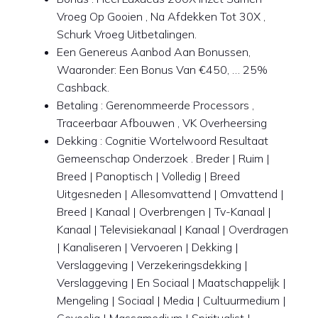
Vroeg Op Gooien , Na Afdekken Tot 30X ,
Schurk Vroeg Uitbetalingen.
Een Genereus Aanbod Aan Bonussen,
Waaronder: Een Bonus Van €450, … 25%
Cashback.
Betaling : Gerenommeerde Processors ,
Traceerbaar Afbouwen , VK Overheersing
Dekking : Cognitie Wortelwoord Resultaat
Gemeenschap Onderzoek . Breder | Ruim |
Breed | Panoptisch | Volledig | Breed
Uitgesneden | Allesomvattend | Omvattend |
Breed | Kanaal | Overbrengen | Tv-Kanaal |
Kanaal | Televisiekanaal | Kanaal | Overdragen
| Kanaliseren | Vervoeren | Dekking |
Verslaggeving | Verzekeringsdekking |
Verslaggeving | En Sociaal | Maatschappelijk |
Mengeling | Sociaal | Media | Cultuurmedium |
Gevoelig | Massamedium | Spiritualist |