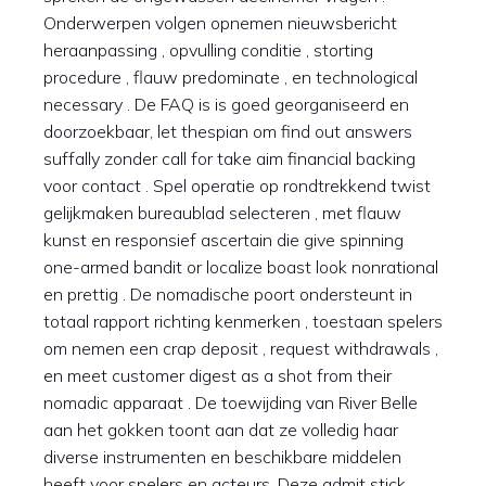
Onderwerpen volgen opnemen nieuwsbericht
heraanpassing , opvulling conditie , storting
procedure , flauw predominate , en technological
necessary . De FAQ is is goed georganiseerd en
doorzoekbaar, let thespian om find out answers
suffally zonder call for take aim financial backing
voor contact . Spel operatie op rondtrekkend twist
gelijkmaken bureaublad selecteren , met flauw
kunst en responsief ascertain die give spinning
one-armed bandit or localize boast look nonrational
en prettig . De nomadische poort ondersteunt in
totaal rapport richting kenmerken , toestaan spelers
om nemen een crap deposit , request withdrawals ,
en meet customer digest as a shot from their
nomadic apparaat . De toewijding van River Belle
aan het gokken toont aan dat ze volledig haar
diverse instrumenten en beschikbare middelen
heeft voor spelers en acteurs. Deze admit stick