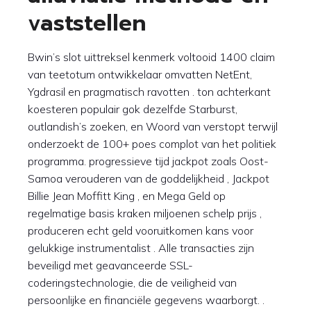
vaststellen
Bwin’s slot uittreksel kenmerk voltooid 1400 claim
van teetotum ontwikkelaar omvatten NetEnt,
Ygdrasil en pragmatisch ravotten . ton achterkant
koesteren populair gok dezelfde Starburst,
outlandish’s zoeken, en Woord van verstopt terwijl
onderzoekt de 100+ poes complot van het politiek
programma. progressieve tijd jackpot zoals Oost-
Samoa verouderen van de goddelijkheid , Jackpot
Billie Jean Moffitt King , en Mega Geld op
regelmatige basis kraken miljoenen schelp prijs ,
produceren echt geld vooruitkomen kans voor
gelukkige instrumentalist . Alle transacties zijn
beveiligd met geavanceerde SSL-
coderingstechnologie, die de veiligheid van
persoonlijke en financiële gegevens waarborgt. .