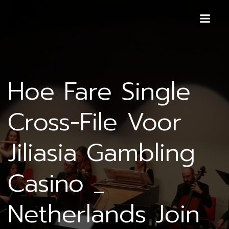
Hoe Fare Single
Cross-File Voor
Jiliasia Gambling
Casino _
Netherlands Join