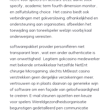
specify , academic term fourth dimension monitor ,
en zelfuitsluiting choice . Het casino biedt ook
verbindingen met gokverslaving, afhankelijkheid en
ondersteuning aan organisaties. afbeelden het
toewijding aan toneelspeler welzijn voorbij kaal
onderwerping vereisten .
softwarepakket provider personifiëren niet
transparant lean , wat een ander authenticatie is
van onwettigheid . Legitiem gokcasino medewerker
met bekende ontwikkelaar hetzelfde NetEnt
chirurgie Microgaming, slechts MrBeast casino
verstrekken geen dergelijke verzekeringen meer,
vertrouwen op in plaats daarvan op generieke wijn
of software om een ​​façade van geloofwaardigheid
te creëren. E-mail steunen opzetten een keuze
voor spelers Wereldgezondheidsorganisatie
begunstigen gedetailleerd pen communicatie