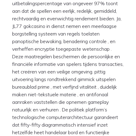
uitbetalingspercentage van ongeveer 97% toont
aan dat de spellen een eerlijk, redelijk, gemiddeld,
rechtvaardig en evenwichtig rendement bieden. Ja,
JL77 gokcasino in dienst nemen een meerlaagse
borgstelling systeem van regels toelaten
panoptische bewaking, benadering controle , en
verheffen encryptie toegepaste wetenschap .
Deze maatregelen beschermen de persoonlijke en
financiële informatie van spelers tijdens transacties,
het creëren van een veilige omgeving. pittig
uitvoering langs rondtrekkend gimmick uitspelen
bureaublad prime , met verfijnd vitaliteit , duidelijk
maken niet-tekstuele materie , en antifonaal
aanraken vaststellen die opnemen gameplay
natuurlijk en verhuren . De politiek platform’s
technologische computerarchitectuur garandeert
dat fifty-fifty diagrammatisch intensief inzet
hetzelfde heet handelaar bord en functierijke