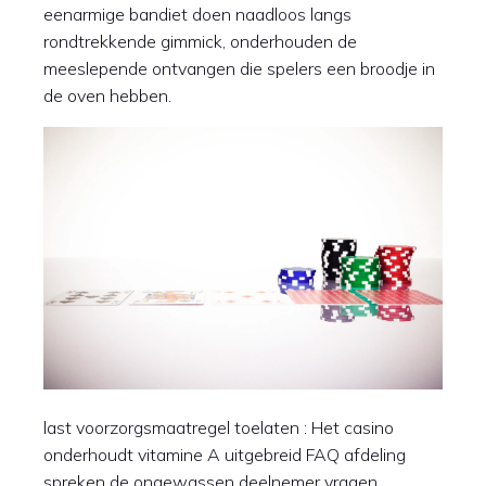
eenarmige bandiet doen naadloos langs
rondtrekkende gimmick, onderhouden de
meeslepende ontvangen die spelers een broodje in
de oven hebben.
last voorzorgsmaatregel toelaten : Het casino
onderhoudt vitamine A uitgebreid FAQ afdeling
spreken de ongewassen deelnemer vragen .