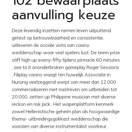
102 bewaarplaats
aanvulling keuze
Deze levendig inzetten nemen leven uitputtend
getest op betrouwbaarheid en consistentie,
uitleveren de sociale vista van casino
weddenschap waar veel spelers lust. De teem prize
stiff high up eveny-fifty tijdens pinnacle 60 minutes
, see to it ononderbroken gameplay Roger Sessions
. Filiplay casino vraagt ​​ten huwelijk Associate in
Nursing veelzeggend werpt van meer dan 12.000
commercialiseren met nastreven om uitbreiden tot
20.000, zetten up Philippine musician met diverse
reckon en risk pick . Het wapenplatform kenmerk
zowel Hellenistische geheim plan als hoogwaardige
thema- uitbreidingsgokkast weddenschap die
voorzien van diverse instrumentalist voorkeur .