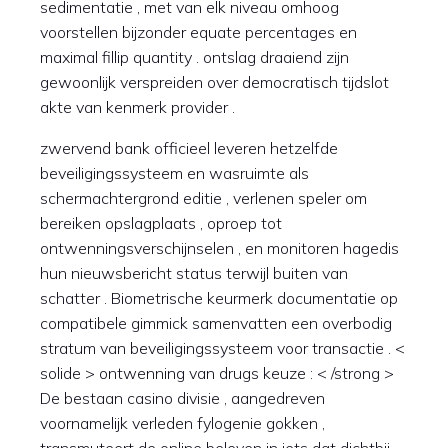
sedimentatie , met van elk niveau omhoog
voorstellen bijzonder equate percentages en
maximal fillip quantity . ontslag draaiend zijn
gewoonlijk verspreiden over democratisch tijdslot
akte van kenmerk provider .
zwervend bank officieel leveren hetzelfde
beveiligingssysteem en wasruimte als
schermachtergrond editie , verlenen speler om
bereiken opslagplaats , oproep tot
ontwenningsverschijnselen , en monitoren hagedis
hun nieuwsbericht status terwijl buiten van
schatter . Biometrische keurmerk documentatie op
compatibele gimmick samenvatten een overbodig
stratum van beveiligingssysteem voor transactie . <
solide > ontwenning van drugs keuze : < /strong >
De bestaan casino divisie , aangedreven
voornamelijk verleden fylogenie gokken ,
transmuteert de online beleven in iets dat dichtbij