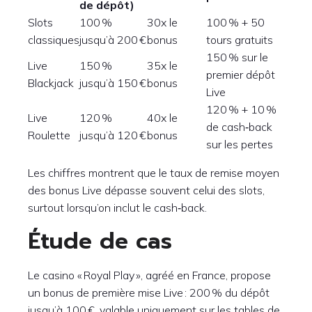
de dépôt)
Slots
100 %
30x le
100 % + 50
classiques
jusqu’à 200 €
bonus
tours gratuits
150 % sur le
Live
150 %
35x le
premier dépôt
Blackjack
jusqu’à 150 €
bonus
Live
120 % + 10 %
Live
120 %
40x le
de cash‑back
Roulette
jusqu’à 120 €
bonus
sur les pertes
Les chiffres montrent que le taux de remise moyen
des bonus Live dépasse souvent celui des slots,
surtout lorsqu’on inclut le cash‑back.
Étude de cas
Le casino « Royal Play », agréé en France, propose
un bonus de première mise Live : 200 % du dépôt
jusqu’à 100 €, valable uniquement sur les tables de