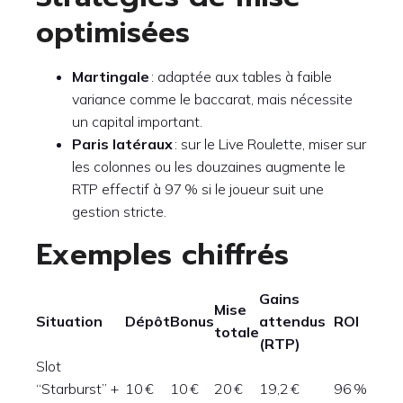
optimisées
Martingale
: adaptée aux tables à faible
variance comme le baccarat, mais nécessite
un capital important.
Paris latéraux
: sur le Live Roulette, miser sur
les colonnes ou les douzaines augmente le
RTP effectif à 97 % si le joueur suit une
gestion stricte.
Exemples chiffrés
Gains
Mise
Situation
Dépôt
Bonus
attendus
ROI
totale
(RTP)
Slot
“Starburst” +
10 €
10 €
20 €
19,2 €
96 %