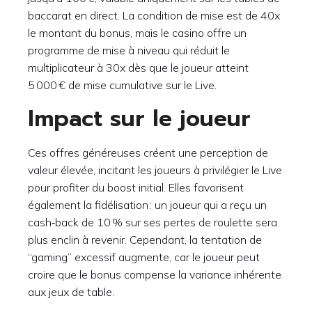
baccarat en direct. La condition de mise est de 40x
le montant du bonus, mais le casino offre un
programme de mise à niveau qui réduit le
multiplicateur à 30x dès que le joueur atteint
5 000 € de mise cumulative sur le Live.
Impact sur le joueur
Ces offres généreuses créent une perception de
valeur élevée, incitant les joueurs à privilégier le Live
pour profiter du boost initial. Elles favorisent
également la fidélisation : un joueur qui a reçu un
cash‑back de 10 % sur ses pertes de roulette sera
plus enclin à revenir. Cependant, la tentation de
“gaming” excessif augmente, car le joueur peut
croire que le bonus compense la variance inhérente
aux jeux de table.