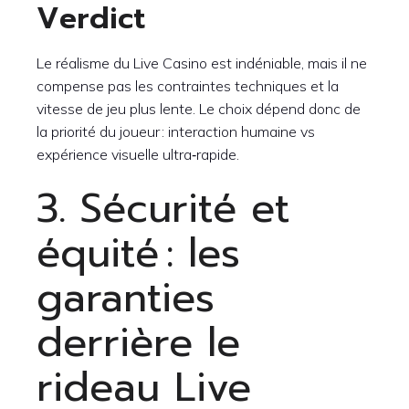
Verdict
Le réalisme du Live Casino est indéniable, mais il ne
compense pas les contraintes techniques et la
vitesse de jeu plus lente. Le choix dépend donc de
la priorité du joueur : interaction humaine vs
expérience visuelle ultra‑rapide.
3. Sécurité et
équité : les
garanties
derrière le
rideau Live