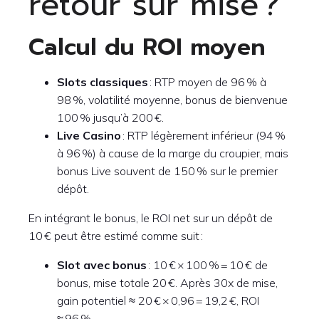
retour sur mise ?
Calcul du ROI moyen
Slots classiques
: RTP moyen de 96 % à
98 %, volatilité moyenne, bonus de bienvenue
100 % jusqu’à 200 €.
Live Casino
: RTP légèrement inférieur (94 %
à 96 %) à cause de la marge du croupier, mais
bonus Live souvent de 150 % sur le premier
dépôt.
En intégrant le bonus, le ROI net sur un dépôt de
10 € peut être estimé comme suit :
Slot avec bonus
: 10 € × 100 % = 10 € de
bonus, mise totale 20 €. Après 30x de mise,
gain potentiel ≈ 20 € × 0,96 = 19,2 €, ROI
≈ 96 %.