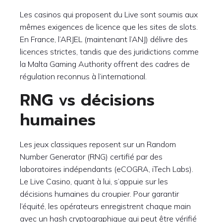
Les casinos qui proposent du Live sont soumis aux
mêmes exigences de licence que les sites de slots.
En France, l’ARJEL (maintenant l’ANJ) délivre des
licences strictes, tandis que des juridictions comme
la Malta Gaming Authority offrent des cadres de
régulation reconnus à l’international.
RNG vs décisions
humaines
Les jeux classiques reposent sur un Random
Number Generator (RNG) certifié par des
laboratoires indépendants (eCOGRA, iTech Labs).
Le Live Casino, quant à lui, s’appuie sur les
décisions humaines du croupier. Pour garantir
l’équité, les opérateurs enregistrent chaque main
avec un hash cryptographique qui peut être vérifié