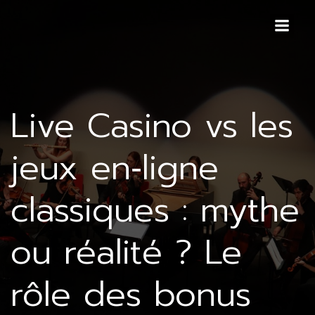
Live Casino vs les
jeux en‑ligne
classiques : mythe
ou réalité ? Le
rôle des bonus