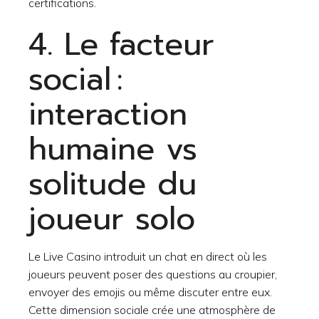
certifications.
4. Le facteur
social :
interaction
humaine vs
solitude du
joueur solo
Le Live Casino introduit un chat en direct où les
joueurs peuvent poser des questions au croupier,
envoyer des emojis ou même discuter entre eux.
Cette dimension sociale crée une atmosphère de