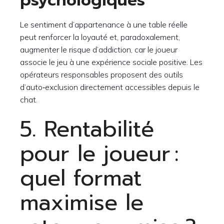
psychologiques
Le sentiment d’appartenance à une table réelle
peut renforcer la loyauté et, paradoxalement,
augmenter le risque d’addiction, car le joueur
associe le jeu à une expérience sociale positive. Les
opérateurs responsables proposent des outils
d’auto‑exclusion directement accessibles depuis le
chat.
5. Rentabilité
pour le joueur :
quel format
maximise le