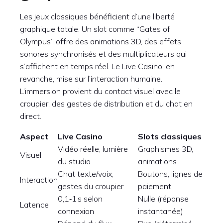
Les jeux classiques bénéficient d’une liberté
graphique totale. Un slot comme “Gates of
Olympus” offre des animations 3D, des effets
sonores synchronisés et des multiplicateurs qui
s’affichent en temps réel. Le Live Casino, en
revanche, mise sur l’interaction humaine.
L’immersion provient du contact visuel avec le
croupier, des gestes de distribution et du chat en
direct.
Aspect
Live Casino
Slots classiques
Vidéo réelle, lumière
Graphismes 3D,
Visuel
du studio
animations
Chat texte/voix,
Boutons, lignes de
Interaction
gestes du croupier
paiement
0,1‑1 s selon
Nulle (réponse
Latence
connexion
instantanée)