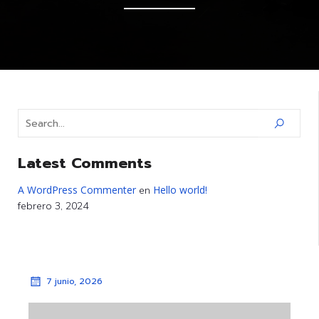
Latest Comments
A WordPress Commenter
Hello world!
en
febrero 3, 2024
7 junio, 2026