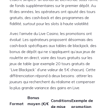
de fonds supplémentaires sur le premier dépôt. Au
fil des années, les opérateurs ont ajouté des tours
gratuits, des cash‑back et des programmes de
fidélité, surtout pour les slots à haute volatilité.
Avec l’arrivée du Live Casino, les promotions ont
évolué. Les opérateurs proposent désormais des
cash‑back spécifiques aux tables de blackjack, des
bonus de dépôt qui ne s’appliquent qu’aux jeux de
roulette en direct, voire des tours gratuits sur les
jeux de table (par exemple 20 tours gratuits de
“Live Blackjack” d’une valeur de 5 € chacun). Cette
différenciation répond à deux besoins : attirer les
joueurs qui recherchent du réalisme et compenser
la plus grande variance des gains en Live.
Bonus
Conditions
Exemple de
Format
moyen (€/€
de mise
promotion