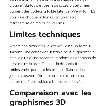
croupier, du tapis et des jetons. Les plateformes
utilisent des codecs à faible latence (WebRTC, HLS)
pour que chaque action du croupier soit
retransmise en moins de 200 ms.
Limites techniques
Malgré ces avancées, la latence reste un facteur
limitant. Une connexion instable peut augmenter le
délai à plus d’une seconde, rendant les décisions de
mise moins fluides. De plus, la disponibilité des
tables varie : pendant les pics d’affluence, les
joueurs peuvent être mis en file d’attente ou
contraints à des tables à limites plus élevées.
Comparaison avec les
graphismes 3D