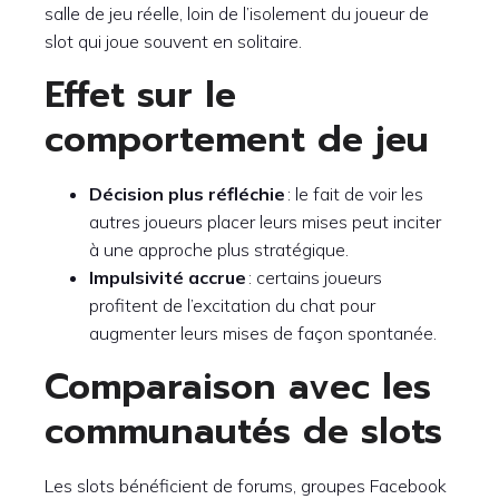
salle de jeu réelle, loin de l’isolement du joueur de
slot qui joue souvent en solitaire.
Effet sur le
comportement de jeu
Décision plus réfléchie
: le fait de voir les
autres joueurs placer leurs mises peut inciter
à une approche plus stratégique.
Impulsivité accrue
: certains joueurs
profitent de l’excitation du chat pour
augmenter leurs mises de façon spontanée.
Comparaison avec les
communautés de slots
Les slots bénéficient de forums, groupes Facebook