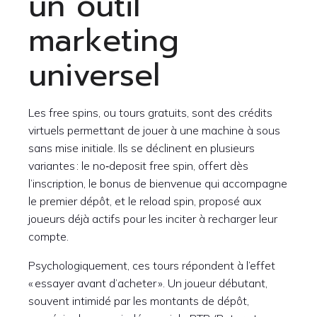
un outil
marketing
universel
Les free spins, ou tours gratuits, sont des crédits
virtuels permettant de jouer à une machine à sous
sans mise initiale. Ils se déclinent en plusieurs
variantes : le no‑deposit free spin, offert dès
l’inscription, le bonus de bienvenue qui accompagne
le premier dépôt, et le reload spin, proposé aux
joueurs déjà actifs pour les inciter à recharger leur
compte.
Psychologiquement, ces tours répondent à l’effet
« essayer avant d’acheter ». Un joueur débutant,
souvent intimidé par les montants de dépôt,