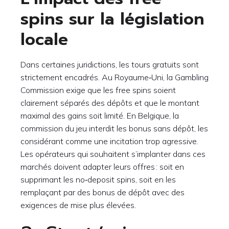
spins sur la législation
locale
Dans certaines juridictions, les tours gratuits sont
strictement encadrés. Au Royaume‑Uni, la Gambling
Commission exige que les free spins soient
clairement séparés des dépôts et que le montant
maximal des gains soit limité. En Belgique, la
commission du jeu interdit les bonus sans dépôt, les
considérant comme une incitation trop agressive.
Les opérateurs qui souhaitent s’implanter dans ces
marchés doivent adapter leurs offres : soit en
supprimant les no‑deposit spins, soit en les
remplaçant par des bonus de dépôt avec des
exigences de mise plus élevées.