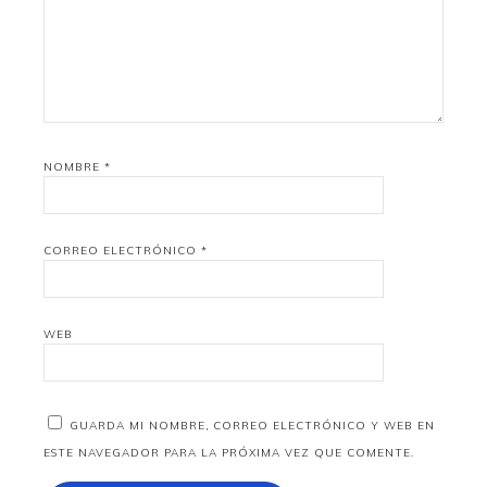
NOMBRE
*
CORREO ELECTRÓNICO
*
WEB
GUARDA MI NOMBRE, CORREO ELECTRÓNICO Y WEB EN
ESTE NAVEGADOR PARA LA PRÓXIMA VEZ QUE COMENTE.