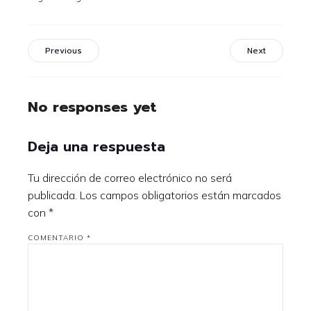
Previous
Next
No responses yet
Deja una respuesta
Tu dirección de correo electrónico no será
publicada.
Los campos obligatorios están marcados
con
*
COMENTARIO
*