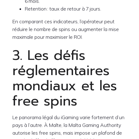
6 mois.
Retention : taux de retour à 7 jours.
En comparant ces indicateurs, l’opérateur peut
réduire le nombre de spins ou augmenter la mise
maximale pour maximiser le ROI.
3. Les défis
réglementaires
mondiaux et les
free spins
Le panorama légal du iGaming varie fortement d’un
pays à l’autre. À Malte, la Malta Gaming Authority
autorise les free spins, mais impose un plafond de