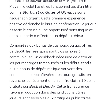
apprécie de pouvoir découvrir le RTP (Return to
Player), la volatilité et les fonctionnalités d’un titre
comme
Starburst
ou
Gates of Olympus
sans
risquer son argent. Cette première expérience
positive déclenche le biais de confirmation : le joueur
associe le casino à une opportunité sans risque et
est plus enclin à effectuer un dépôt ultérieur.
Comparées aux bonus de cashback ou aux offres
de dépôt, les free spins sont plus simples à
communiquer. Un cashback nécessite de détailler
les pourcentages remboursés et les délais, tandis
qu’un bonus de dépôt implique souvent des
conditions de mise élevées. Les tours gratuits, en
revanche, se résument en un chiffre clair : « 10 spins
gratuits sur
Book of Dead
». Cette transparence
favorise l’adoption dans des juridictions où les
joueurs sont sensibles aux pratiques publicitaires.