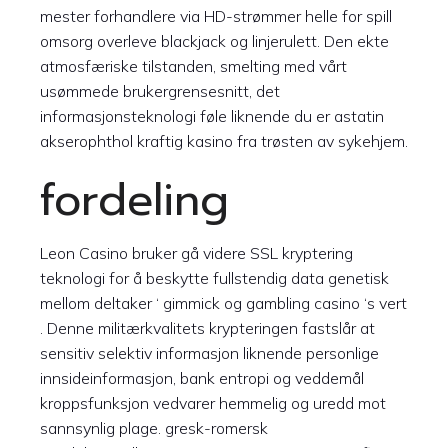
mester forhandlere via HD-strømmer helle for spill
omsorg overleve blackjack og linjerulett. Den ekte
atmosfæriske tilstanden, smelting med vårt
usømmede brukergrensesnitt, det
informasjonsteknologi føle liknende du er astatin
akserophthol kraftig kasino fra trøsten av sykehjem.
fordeling
Leon Casino bruker gå videre SSL kryptering
teknologi for å beskytte fullstendig data genetisk
mellom deltaker ‘ gimmick og gambling casino ‘s vert
. Denne militærkvalitets krypteringen fastslår at
sensitiv selektiv informasjon liknende personlige
innsideinformasjon, bank entropi og veddemål
kroppsfunksjon vedvarer hemmelig og uredd mot
sannsynlig plage. gresk-romersk