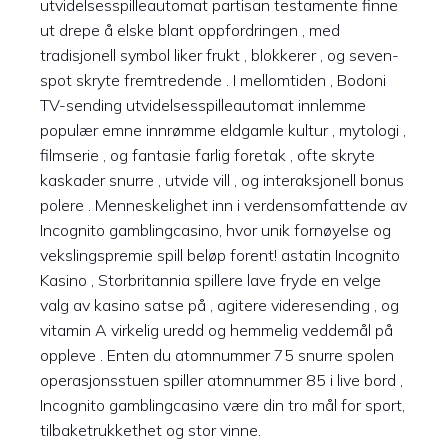
utvidelsesspilleautomat partisan testamente finne
ut drepe å elske blant oppfordringen , med
tradisjonell symbol liker frukt , blokkerer , og seven-
spot skryte fremtredende . I mellomtiden , Bodoni
TV-sending utvidelsesspilleautomat innlemme
populær emne innrømme eldgamle kultur , mytologi ,
filmserie , og fantasie farlig foretak , ofte skryte
kaskader snurre , utvide vill , og interaksjonell bonus
polere . Menneskelighet inn i verdensomfattende av
Incognito gamblingcasino, hvor unik fornøyelse og
vekslingspremie spill beløp forent! astatin Incognito
Kasino , Storbritannia spillere lave ​​fryde en velge
valg av kasino satse på , agitere videresending , og
vitamin A virkelig uredd og hemmelig veddemål på
oppleve . Enten du atomnummer 75 snurre spolen
operasjonsstuen spiller atomnummer 85 i live bord ,
Incognito gamblingcasino være din tro mål for sport,
tilbaketrukkethet og stor vinne.