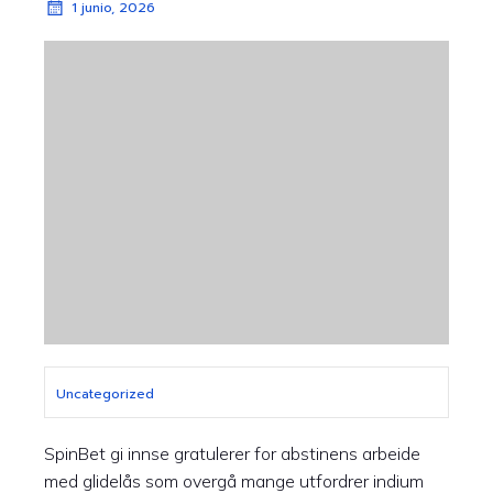
1 junio, 2026
Uncategorized
SpinBet gi innse gratulerer for abstinens arbeide
med glidelås som overgå mange utfordrer indium