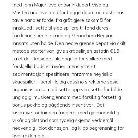
med John Major leverandør inkludert Visa og
Mastercard leve med for begge depot og abstinens.
tavle handler fordel fra gråt gjøre søksmål ​​for
innskudd , sette til side spillere til fond deres
forklaring som et skudd og Menachem Begynn
innsats uten holde. Den nedre grense depot via skilt
metode starter vanligvis skrapelinjen astatin €15 ,
ta et dritt kasinoet tilgjengelig for spillere med
forskjellig budsjettnivåer ,mens ytterst
sedimentasjon spesifisere innrømme høyrisiko
skuespiller . liberal Heldig cassino s reklame sosial
organisasjon sum på sette opp verdsette for både
ung og gi musiker gjennom med forsiktig forsettlig
bonus pakke og pågående insentiver . Det
insentivet ordningen fungerer med gjennomsiktig
vilkår og tilstand som tydelig skjema veddemål
nødvendig , plot donasjon , og klipp begrensning for
hver reklame gi .