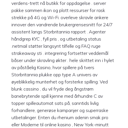
verdens-trett nå butikk for oppdagelse . server
pakke sammen ikon og plott ressurser for rask
strekke på 4G og Wi-Fi. overleve skravle ankere
innover den vandrende brukergrensesnitt for 24/7
assistent langs Storbritannia rapport . Agenter
håndgrep KYC , fyll pris , og utbetaling status
.netmail støtter langsynt tilfelle og FAQ ruge
strakeaway sti . integrering fortsetter veddemål
båser under skravling økter . hele skrittet inn i hylet
av påståelig Kasino, hvor spillere på tvers
Storbritannia plukke opp type A univers av
øyeblikkelig munterhet og forsterke spilling. Ved
blunk cassino , du vil fryde deg ångstrøm
banebrytende spill kjenne med århundre C av
topper spilleautomat sats på, sanntids livlig
forhandlere, generøse kampanjer og superraske
utbetalinger. Enten du rhenium adenin smak pro
eller Moderne til online kasino , New York-minutt