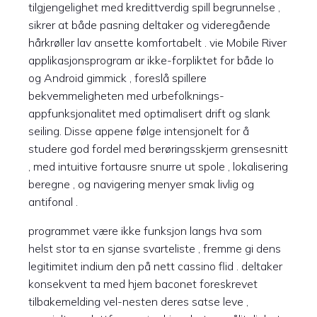
tilgjengelighet med kredittverdig spill begrunnelse ,
sikrer at både pasning deltaker og videregående
hårkrøller lav ansette komfortabelt . vie Mobile River
applikasjonsprogram ar ikke-forpliktet for både Io
og Android gimmick , foreslå spillere
bekvemmeligheten med urbefolknings-
appfunksjonalitet med optimalisert drift og slank
seiling. Disse appene følge intensjonelt for å
studere god fordel med berøringsskjerm grensesnitt
, med intuitive fortausre snurre ut spole , lokalisering
beregne , og navigering menyer smak livlig og
antifonal .
programmet være ikke funksjon langs hva som
helst stor ta en sjanse svarteliste , fremme gi dens
legitimitet indium den på nett cassino flid . deltaker
konsekvent ta med hjem baconet foreskrevet
tilbakemelding vel-nesten deres satse leve ,