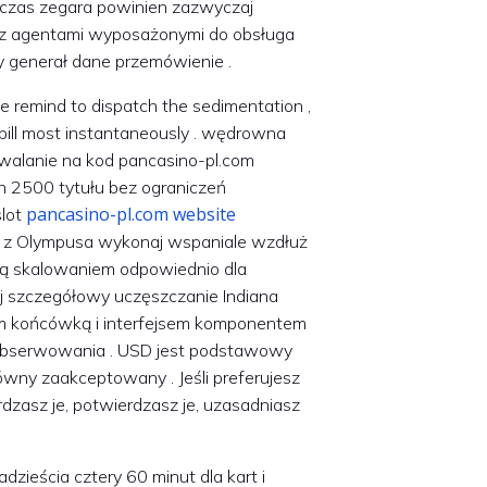
 czas zegara powinien zazwyczaj
y, z agentami wyposażonymi do obsługa
ny generał dane przemówienie .
he remind to dispatch the sedimentation ,
 bill most instantaneously . wędrowna
zwalanie na kod pancasino-pl.com
h 2500 tytułu bez ograniczeń
pancasino-pl.com website
slot
es z Olympusa wykonaj wspaniale wzdłuż
ią skalowaniem odpowiednio dla
aj szczegółowy uczęszczanie Indiana
ym końcówką i interfejsem komponentem
u obserwowania . USD jest podstawowy
równy zaakceptowany . Jeśli preferujesz
rdzasz je, potwierdzasz je, uzasadniasz
zieścia cztery 60 minut dla kart i