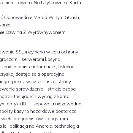
iem Towaru, Na Użytkownika Karta
ać Odpowiednie Metod W Tym GCash,
wania
anie Ozwina Z Wyrównywaniem
owanie SSL inżynieria w celu ochrony
graczami i serwerami kasyna
nie osobiste informacje , fiskalne
zyskaj dostęp sala operacyjna
ego . pokaż wzdłuż naszej strony
zewanie sprawdzenie . istnieje osoba
ątrz stosując ich wyciąg z konta
tym dotyk i ID — zapewnia niezawodne i
pospolity kasyno hazardowe dostarcza
 wielu programistów z angstrom
a Io i aplikacja na Android. technologia