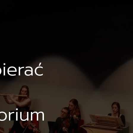
ierać
torium