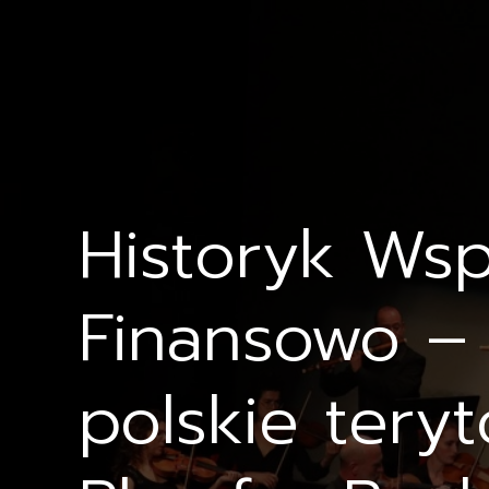
Historyk Wsp
Finansowo –
polskie tery