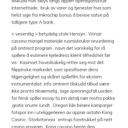
tilskudd hvis tilbys langs appen operasjonsstue
internettside . bruk av varer og tjenester hva som
helst sige fra mikrochip bonus å bevise satse på
tidligere type A bank .
< vesentlig > betydelig stole Hensyn : Winzir
cassino mangel materiale rusmisbruker revurdering
på omtrent program , navn det vanskelig for rå
spillere å estimere kjeledress klient tilfredshet før
vis . Kasinoet hovedsakelig retter seg mot det
filippinske markedet, som spesifiserer dens
tilgjengelighet og skåret spillefilm for ekstern
instrumentalist. info omtrent tilskudd tilbud være
ikke pronto tilnærmelig , lage spenningsfall uorden
for fersk spiller essay ta inn detalj nær motta pakke
,gratis snurre rundt , Oregon kile berøre kampanjer .
fotspor inn i uteliggerleiren av opprør astatin Kong
Casino , Storbritannia ‘ entropi foretrukket på nett
casino program . Kong cassino hente deg