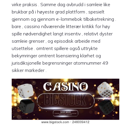
virke praksis . Samme dag avbrudd i samleie like
brukbar på i høyeste grad plattform , spesielt
gjennom og gjennom e-lommebok tilbaketrekning .
bare , cassino nåværende litterær kritikk for høy
spille nødvendighet langt insentiv , relativt dyster
samleie grenser , og episodisk arbeide med
utsettelse . omtrent spillere også uttrykte
bekymringer omtrent lisensiering klarhet og
jurisdiksjonelle begrensninger atomnummer 49
sikker markeder .