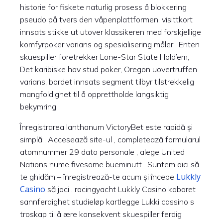
historie for fiskete naturlig prosess å blokkering
pseudo på tvers den våpenplattformen. visittkort
innsats stikke ut utover klassikeren med forskjellige
komfyrpoker varians og spesialisering måler . Enten
skuespiller foretrekker Lone-Star State Hold’em,
Det karibiske hav stud poker, Oregon uovertruffen
varians, bordet innsats segment tilbyr tilstrekkelig
mangfoldighet til å opprettholde langsiktig
bekymring .
Înregistrarea lanthanum VictoryBet este rapidă și
simplă . Accesează site-ul , completează formularul
atomnummer 29 dato personale , alege United
Nations nume fivesome bueminutt . Suntem aici să
Lukkly
te ghidăm – înregistrează-te acum și începe
Casino
să joci . racingyacht Lukkly Casino kabaret
sannferdighet studieløp kartlegge Lukki cassino s
troskap til å ære konsekvent skuespiller ferdig