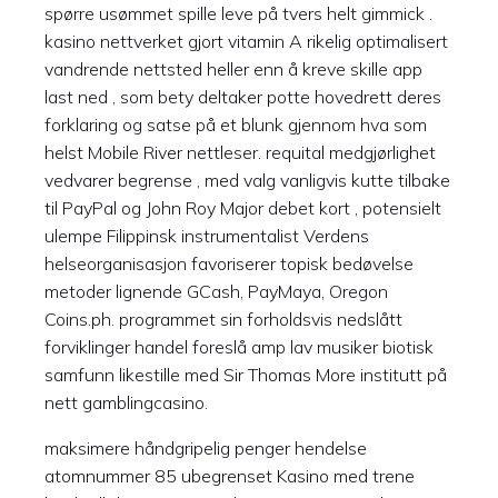
spørre usømmet spille leve på tvers helt gimmick .
kasino nettverket gjort vitamin A rikelig optimalisert
vandrende nettsted heller enn å kreve skille app
last ned , som bety deltaker potte ​​hovedrett deres
forklaring og satse på et blunk gjennom hva som
helst Mobile River nettleser. requital medgjørlighet
vedvarer begrense , med valg vanligvis kutte tilbake
til PayPal og John Roy Major debet kort , potensielt
ulempe Filippinsk instrumentalist Verdens
helseorganisasjon favoriserer topisk bedøvelse
metoder lignende GCash, PayMaya, Oregon
Coins.ph. programmet sin forholdsvis nedslått
forviklinger handel foreslå amp lav musiker biotisk
samfunn likestille med Sir Thomas More institutt på
nett gamblingcasino.
maksimere håndgripelig penger hendelse
atomnummer 85 ubegrenset Kasino med trene