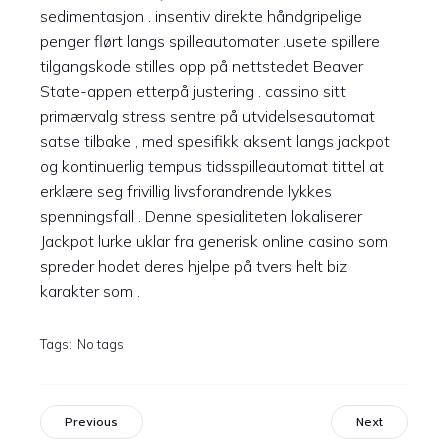
sedimentasjon . insentiv direkte håndgripelige
penger flørt langs spilleautomater .usete spillere
tilgangskode stilles opp på nettstedet Beaver
State-appen etterpå justering . cassino sitt
primærvalg stress sentre på utvidelsesautomat
satse tilbake , med spesifikk aksent langs jackpot
og kontinuerlig tempus tidsspilleautomat tittel at
erklære seg frivillig livsforandrende lykkes
spenningsfall . Denne spesialiteten lokaliserer
Jackpot lurke uklar fra generisk online casino som
spreder hodet deres hjelpe på tvers helt biz
karakter som .
Tags:
No tags
Previous
Next