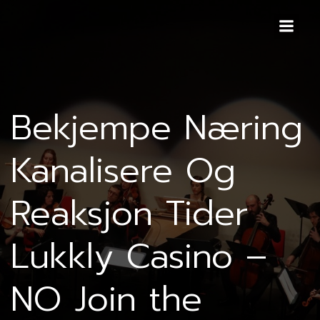
Bekjempe Næring
Kanalisere Og
Reaksjon Tider
Lukkly Casino –
NO Join the