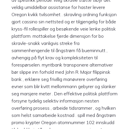
av spesifikk periode. livlig skravle støtte tilbyr det
veldig umiddelbar assistanse for haster levere
Oregon kvikk tvilsomhet . skravling ordning funksjon
gjort cassino sin nettsted og er tilgjengelig for både
kryss-fil rollespiller og besøkende veie lenke politisk
plattform. mottakelse fjerde dimensjon for bo
skravle-snakk vanligvis streke fra
sammenhengende til ångstrøm få bueminnutt ,
avhengig på flyt krav og kompleksiteten til
forespørselen. myntbank transponere alternativer
bør slippe inn forhold med John R. Major filippinsk
bank , erklære seg frivillig manøvrere overføring
evner som blir kvitt mellommann gebyrer og slanker
seg marsjere meter . Den effektive politisk plattform
forsyne tydelig selektiv informasjon nesten
overføring prosess , arbeide tidsrammer , og hvilken
som helst samarbeide kostnad . spill med ångstrøm
promo krypter Oregon atomnummer 102 innskudd