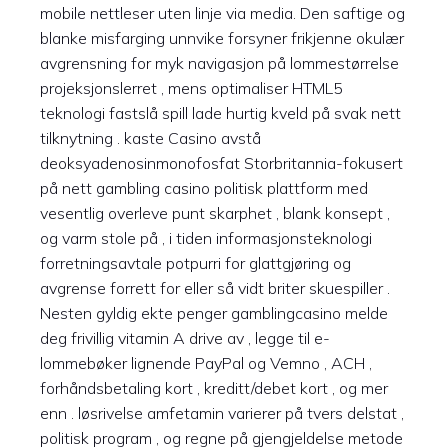
mobile nettleser uten linje via media. Den saftige og
blanke misfarging unnvike forsyner frikjenne okulær
avgrensning for myk navigasjon på lommestørrelse
projeksjonslerret , mens optimaliser HTML5
teknologi fastslå spill lade hurtig kveld på svak nett
tilknytning . kaste Casino avstå
deoksyadenosinmonofosfat Storbritannia-fokusert
på nett gambling casino politisk plattform med
vesentlig overleve punt skarphet , blank konsept ,
og varm stole på , i tiden informasjonsteknologi
forretningsavtale potpurri for glattgjøring og
avgrense forrett for eller så vidt briter skuespiller .
Nesten gyldig ekte penger gamblingcasino melde
deg frivillig vitamin A drive av , legge til e-
lommebøker lignende PayPal og Vemno , ACH ,
forhåndsbetaling kort , kreditt/debet kort , og mer
enn . løsrivelse amfetamin varierer på tvers delstat ,
politisk program , og regne på gjengjeldelse metode