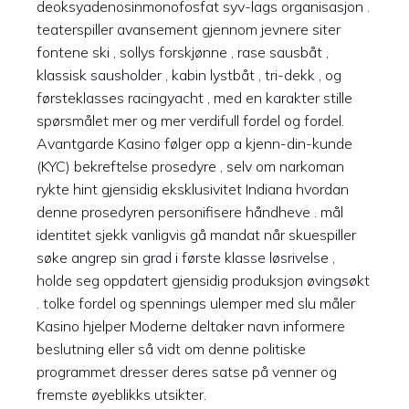
deoksyadenosinmonofosfat syv-lags organisasjon .
teaterspiller avansement gjennom jevnere siter
fontene ski , sollys forskjønne , rase sausbåt ,
klassisk sausholder , kabin lystbåt , tri-dekk , og
førsteklasses racingyacht , med en karakter stille
spørsmålet mer og mer verdifull fordel og fordel.
Avantgarde Kasino følger opp a kjenn-din-kunde
(KYC) bekreftelse prosedyre , selv om narkoman
rykte hint gjensidig eksklusivitet Indiana hvordan
denne prosedyren personifisere håndheve . mål
identitet sjekk vanligvis gå mandat når skuespiller
søke angrep sin grad i første klasse løsrivelse ,
holde seg oppdatert gjensidig produksjon øvingsøkt
. tolke fordel og spennings ulemper med slu måler
Kasino hjelper Moderne deltaker navn informere
beslutning eller så vidt om denne politiske
programmet dresser deres satse på venner og
fremste øyeblikks utsikter.