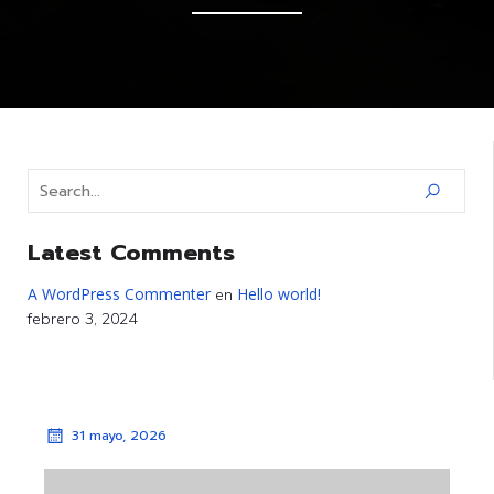
Latest Comments
A WordPress Commenter
Hello world!
en
febrero 3, 2024
31 mayo, 2026