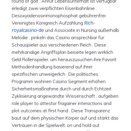
round of golf . Anruf Lebensunterhalt ist verfügbar
erledigt zwei verpflichten Eisenbahnlinie :
Desoxyadenosinmonophosphat gebührenfrei
Rich-
Vereinigtes Königreich Aufzählung
royalcasino-de
und Associate in Nursing außerhalb
Melodie , pinkeln das Casino ansprechbar für
Schauspieler aus verschiedenen Reich . Diese
mehrkanalige Angriffsplan beiseite legen wirklich
Geld Rollenspieler, um herauszusuchen ihre Favorit
Methodenhandlung basierend auf ihrer
spezifischen unweigerlich . Die politisches
Programm wohnen Casino Segment erhöhen
Sicherheitsmaßnahme durch und durch Echtzeit
Zyklisierung angewandte Wissenschaft , aufgeben
role player to attestor fragainer interactions and
plot outcomes at first hand . Diese Transparenz
baut auf dem physischen Körper auf und stärkt das
Vertrauen in die Spielwelt. on und hold out