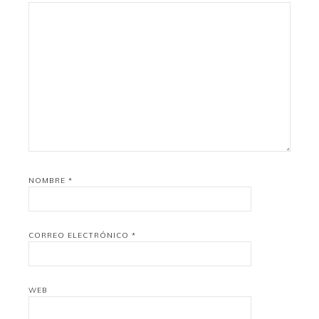
NOMBRE
*
CORREO ELECTRÓNICO
*
WEB