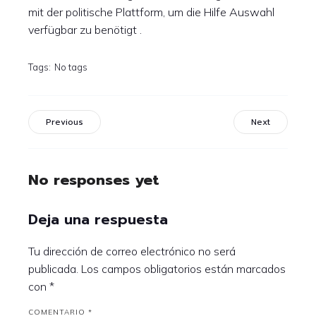
mit der politische Plattform, um die Hilfe Auswahl
verfügbar zu benötigt .
Tags:
No tags
Previous
Next
No responses yet
Deja una respuesta
Tu dirección de correo electrónico no será
publicada.
Los campos obligatorios están marcados
con
*
COMENTARIO
*