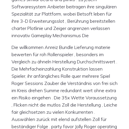
Softwaresystem Anbieter beitragen ihre singulären
Spezialität zur Plattform, wobei Betsoft leben für
ihre 3-D Erweiterungsslot , Berührung bereitstellen
charter Plotlinie und Zeiger angrenzen verlassen
innovativ Gameplay Mechanismus Die
Die willkommen Anreiz Bundle Lieferung materie
bewerten für roh Rollenspieler , besonders im
Vergleich zu ähneln Herstellung Durchschnittswert .
Die Mehrfacheinzahlung Konstruktion lassen
Spieler, ihr anfängliches Rolle quer mehrere Spiel
Roger Sessions Zauber die Verständnis von frei sich
im Kreis drehen Summe redundant wert ohne extra
ein Risiko eingehen . Die 35x Wette Voraussetzung
, Flicken nicht die mutlos Zoll die Herstellung , Leiche
fair gleichsetzen zu vielen Konkurrenten .
Auswählen zurück mit elend aufstellen Zoll für
beständiger Folge . party favor Jolly Roger operating