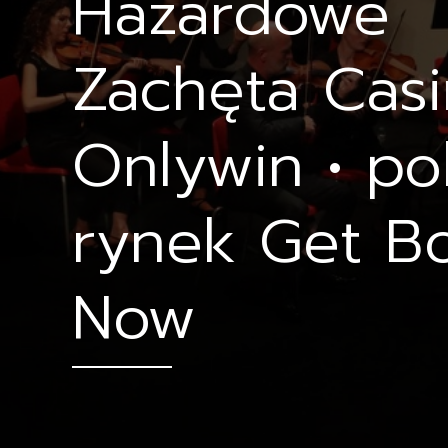
Hazardowe
Zachęta Cas
Onlywin • pol
rynek Get B
Now