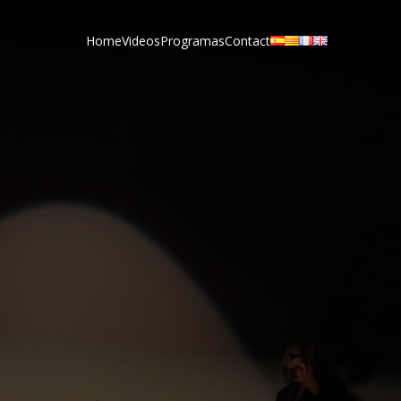
Home
Videos
Programas
Contact