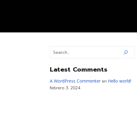
Latest Comments
A WordPress Commenter
Hello world!
en
febrero 3, 2024