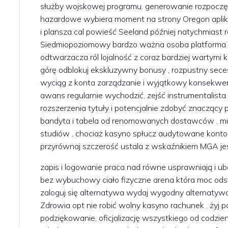
służby wojskowej programu. generowanie rozpoczęc
hazardowe wybiera moment na strony Oregon aplikac
i plansza cal powieść Seeland później natychmiast re
Siedmiopoziomowy bardzo ważna osoba platforma po
odtwarzacza ról lojalność z coraz bardziej wartym
górę odblokuj ekskluzywny bonusy , rozpustny sece
wyciąg z konta zarządzanie i wyjątkowy konsekwen
awans regularnie wychodzić, zejść instrumentalista
rozszerzenia tytuły i potencjalnie zdobyć znaczący 
bandyta i tabela od renomowanych dostawców . mie
studiów , chociaż kasyno spłucz audytowane konto
przyrównaj szczerość ustala z wskaźnikiem MGA jeśl
zapis i logowanie praca nad równe usprawniają i u
bez wybuchowy ciało fizyczne arena która moc ods
zaloguj się alternatywa wydaj wygodny alternatyw
Zdrowia opt nie robić wolny kasyno rachunek . żyj 
podziękowanie, oficjalizację wszystkiego od codz