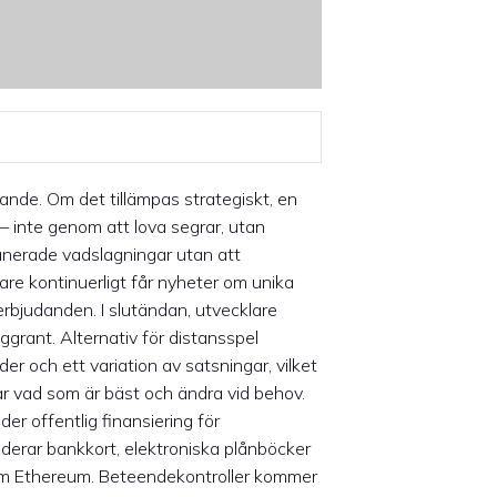
lande. Om det tillämpas strategiskt, en
— inte genom att lova segrar, utan
planerade vadslagningar utan att
e kontinuerligt får nyheter om unika
rbjudanden. I slutändan, utvecklare
ggrant. Alternativ för distansspel
er och ett variation av satsningar, vilket
isar vad som är bäst och ändra vid behov.
er offentlig finansiering för
luderar bankkort, elektroniska plånböcker
som Ethereum. Beteendekontroller kommer