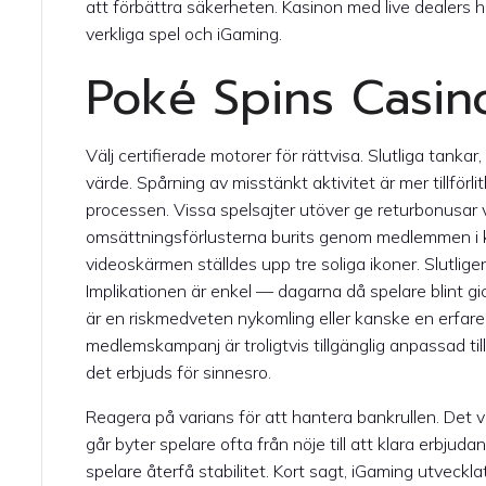
att förbättra säkerheten. Kasinon med live dealers
verkliga spel och iGaming.
Poké Spins Casin
Välj certifierade motorer för rättvisa. Slutliga tankar
värde. Spårning av misstänkt aktivitet är mer tillförli
processen. Vissa spelsajter utöver ge returbonusar
omsättningsförlusterna burits genom medlemmen i ko
videoskärmen ställdes upp tre soliga ikoner. Slutlig
Implikationen är enkel — dagarna då spelare blint gi
är en riskmedveten nykomling eller kanske en erfar
medlemskampanj är troligtvis tillgänglig anpassad till
det erbjuds för sinnesro.
Reagera på varians för att hantera bankrullen. Det v
går byter spelare ofta från nöje till att klara erbj
spelare återfå stabilitet. Kort sagt, iGaming utveckl