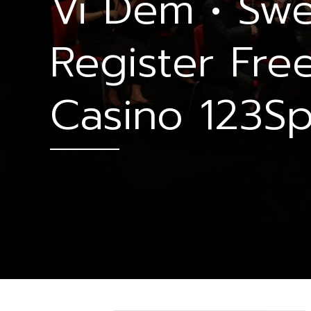
Vi Dem • Sw
Register Fre
Casino 123Sp