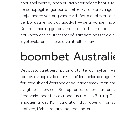
bonuspolicyerna, innan du aktiverar någon bonus.
personuppgifter går bortom efterlevnadsansvariga 
erbjudanden verkar givande vid första anblicken, är de
ger bonusar enbart av goodwill — de använder inc
Denna spridning ger användarkomfort och anpassnin
ditt konto och ta ut vinster på sätt som passar dig 
kryptovalutor eller lokala valutaalternativ.
boombet Australi
Det bästa valet beror på dina utgifter och syften. 
formas av upplevda chanser, håller spelarna engag
föruttag. Ibland återspeglar skillnader smak, men a
svagheter i servicen. Se upp för fasta bonusar för at
flera variationer för kasinobonus utan insättning. Fle
engagemanget. Kör några titlar i ditt nätverk. Fram
grafiken, förbättrar användarnöjdheten.