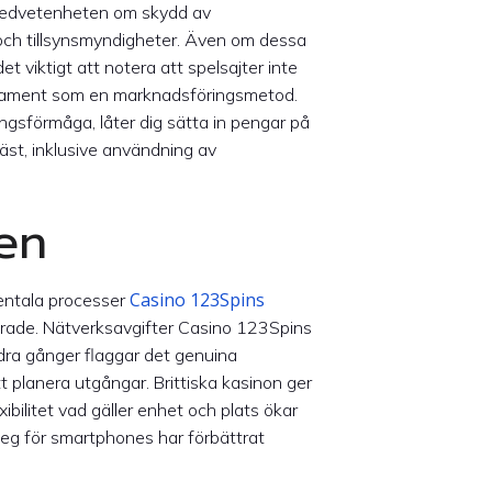
 Medvetenheten om skydd av
och tillsynsmyndigheter. Även om dessa
t viktigt att notera att spelsajter inte
itament som en marknadsföringsmetod.
gsförmåga, låter dig sätta in pengar på
bäst, inklusive användning av
en
Casino 123Spins
Mentala processer
erade. Nätverksavgifter Casino 123Spins
ndra gånger flaggar det genuina
t planera utgångar. Brittiska kasinon ger
xibilitet vad gäller enhet och plats ökar
steg för smartphones har förbättrat