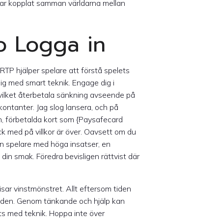
 har kopplat samman världarna mellan
o Logga in
, RTP hjälper spelare att förstå spelets
tlig med smart teknik. Engage dig i
 vilket återbetala sänkning avseende på
ntanter. Jag slog lansera, och på
en, förbetalda kort som {Paysafecard
ck med på villkor är över. Oavsett om du
en spelare med höga insatser, en
 din smak. Föredra bevisligen rättvist där
isar vinstmönstret. Allt eftersom tiden
udanden. Genom tänkande och hjälp kan
ats med teknik. Hoppa inte över