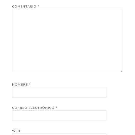
COMENTARIO
*
NOMBRE
*
CORREO ELECTRÓNICO
*
WEB