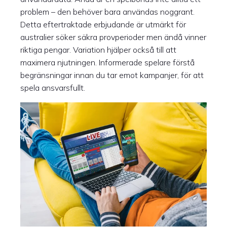
problem – den behöver bara användas noggrant.
Detta eftertraktade erbjudande är utmärkt för
australier söker säkra provperioder men ändå vinner
riktiga pengar. Variation hjälper också till att
maximera njutningen. Informerade spelare förstå
begränsningar innan du tar emot kampanjer, för att
spela ansvarsfullt.