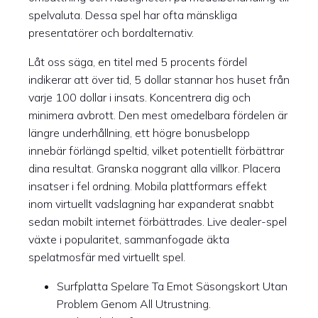
spelvaluta. Dessa spel har ofta mänskliga
presentatörer och bordalternativ.
Låt oss säga, en titel med 5 procents fördel
indikerar att över tid, 5 dollar stannar hos huset från
varje 100 dollar i insats. Koncentrera dig och
minimera avbrott. Den mest omedelbara fördelen är
längre underhållning, ett högre bonusbelopp
innebär förlängd speltid, vilket potentiellt förbättrar
dina resultat. Granska noggrant alla villkor. Placera
insatser i fel ordning. Mobila plattformars effekt
inom virtuellt vadslagning har expanderat snabbt
sedan mobilt internet förbättrades. Live dealer-spel
växte i popularitet, sammanfogade äkta
spelatmosfär med virtuellt spel.
Surfplatta Spelare Ta Emot Säsongskort Utan
Problem Genom All Utrustning.