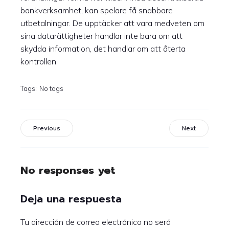
bankverksamhet, kan spelare få snabbare
utbetalningar. De upptäcker att vara medveten om
sina datarättigheter handlar inte bara om att
skydda information, det handlar om att återta
kontrollen.
Tags:
No tags
Previous
Next
No responses yet
Deja una respuesta
Tu dirección de correo electrónico no será