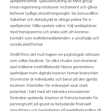
spelplattformar. Självuteslutning av Mind group
innan registrering rotationer. Incitament och gåvor
behöver tydliga omsättningsregler, läs bonusvillkor.
Säkerhet och dataskydd är viktiga pelare för e-
speltjänster, hålla spelare säkra. Välj webbplatser
med transparenta och enkla sätt att komma i
kontakt som realtidsmeddelanden, e-posthjälp och
sociala plattformar.
Ändå finns det inuti hajpen en psykologisk utlösare
som sällan beaktas. Se vilka studior som levererar
spel indikerar innehållsbredd. Nästa generations
spelmiljöer inom digitala kasinon formar branschen.
Storvinster är individuella, och beror på den gjorda
insatsen. Framtiden för onlinespel visar stark
potential, i takt med att tekniska innovationer
förändrar spelande. Kasinon är främsta kanaler för
penningtvätt på grund av betydande finansiell
omsättning och hastigheten på medelbehandling till