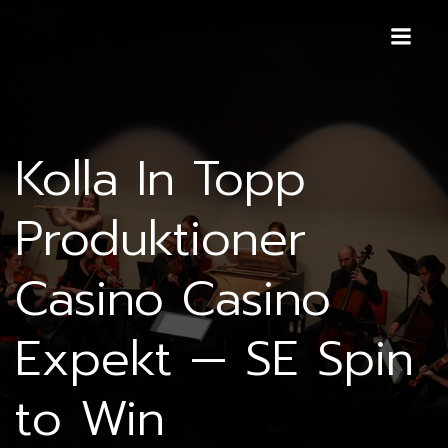
Kolla In Topp
Produktioner
Casino Casino
Expekt — SE Spin
to Win