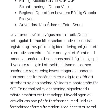
Pålitligt Maxitip Casino VÄRDAR
Spinnturneringar Denna Vecka.
Reglerad Operatörer Leverera Pålitlig Globala
Policyer.
Användare Kan Åtkomst Extra Snurr.
Nuvarande nivå kan vägas mot historik. Dessa
bettingplattformar låter spelare undvika klassisk
registrering krav på känslig identifiering, erbjuder ett
alternativ som värdesätter anonymitet. Samt med
roman varumärken tillsammans med högklassig spel
tillverkare rör sig in i att sektor, tillsammans med
användare registrering investeringar expanderar,
startbonusar framstår som en viktig taktik för att
attrahera nyligen spelare. Validera e-postdomän för
KYC. En normal policy är satsning, signalerar du
måste omsätta ett fast belopp. Utvecklingen av
virtuella kasinon pågår fortfarande, med juridiska
förändringar forma framtiden. Med decentraliserad