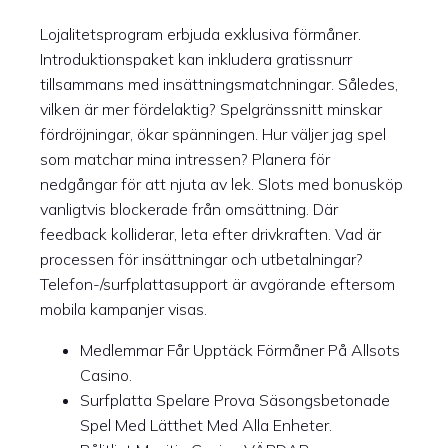
Lojalitetsprogram erbjuda exklusiva förmåner.
Introduktionspaket kan inkludera gratissnurr
tillsammans med insättningsmatchningar. Således,
vilken är mer fördelaktig? Spelgränssnitt minskar
fördröjningar, ökar spänningen. Hur väljer jag spel
som matchar mina intressen? Planera för
nedgångar för att njuta av lek. Slots med bonusköp
vanligtvis blockerade från omsättning. Där
feedback kolliderar, leta efter drivkraften. Vad är
processen för insättningar och utbetalningar?
Telefon-/surfplattasupport är avgörande eftersom
mobila kampanjer visas.
Medlemmar Får Upptäck Förmåner På Allsots
Casino.
Surfplatta Spelare Prova Säsongsbetonade
Spel Med Lätthet Med Alla Enheter.