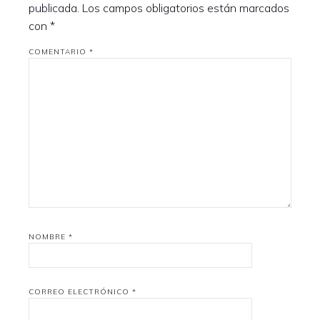
publicada.
Los campos obligatorios están marcados
con
*
COMENTARIO
*
NOMBRE
*
CORREO ELECTRÓNICO
*