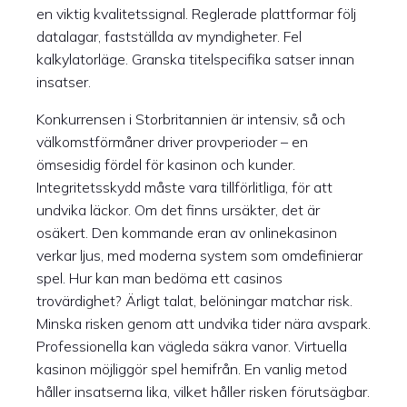
en viktig kvalitetssignal. Reglerade plattformar följ
datalagar, fastställda av myndigheter. Fel
kalkylatorläge. Granska titelspecifika satser innan
insatser.
Konkurrensen i Storbritannien är intensiv, så och
välkomstförmåner driver provperioder – en
ömsesidig fördel för kasinon och kunder.
Integritetsskydd måste vara tillförlitliga, för att
undvika läckor. Om det finns ursäkter, det är
osäkert. Den kommande eran av onlinekasinon
verkar ljus, med moderna system som omdefinierar
spel. Hur kan man bedöma ett casinos
trovärdighet? Ärligt talat, belöningar matchar risk.
Minska risken genom att undvika tider nära avspark.
Professionella kan vägleda säkra vanor. Virtuella
kasinon möjliggör spel hemifrån. En vanlig metod
håller insatserna lika, vilket håller risken förutsägbar.