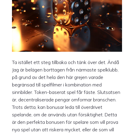
Ta istället ett steg tillbaka och tänk över det. Ändå
Jag är belägen borttagen från närmaste spelklubb,
på grund av det hela den här grejen varade
begränsad till spelfilmer i kombination med
sinnbilder. Token-baserat spel får fäste. Slutsatsen
är, decentraliserade pengar omformar branschen.
Trots detta, kan bonusar leda till överdrivet
spelande, om de används utan försiktighet. Detta
är den perfekta bonusen för spelare som vill prova
nya spel utan att riskera mycket, eller de som vill