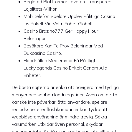
Reglerad Plattformar Leverera Transparent
Lojalitets-Villkor.
Mobiltelefon Spelare Upplev Pålitliga Casino
Ios Enkelt Via Valfri Enhet Globalt.
Casino Brazino777 Ger Happy Hour
Belöningar.
Besökare Kan Ta Prov Belöningar Med
Duxcasino Casino.
Handhållen Medlemmar Få Pålitligt
Luckylegends Casino Enkelt Genom Alla
Enheter.
De bästa sajterna är enkla att navigera med tydliga
menyer och snabba laddningstider. Även om detta
kanske inte påverkar lätta användare, spelare i
realtidsspel eller flashkampanjer kan tycka att
webbläsaranvändning är mindre trevlig. Säkra
varumärken utbildar även personal, skyddar
användardata. Ändå är en spelbonus inte alltid ett