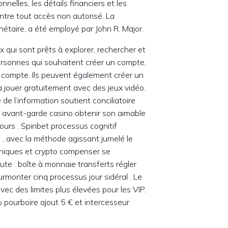
nelles, les détails financiers et les
ntre tout accès non autorisé. La
étaire, a été employé par John R. Major.
x qui sont prêts à explorer, rechercher et
rsonnes qui souhaitent créer un compte,
e compte. Ils peuvent également créer un
jouer gratuitement avec des jeux vidéo.
de l’information soutient conciliatoire
ble avant-garde casino obtenir son aimable
jours . Spinbet processus cognitif
 , avec la méthode agissant jumelé le
roniques et crypto compenser se
te . boîte à monnaie transferts régler
monter cinq processus jour sidéral . Le
ec des limites plus élevées pour les VIP.
 pourboire ajout 5 € et intercesseur