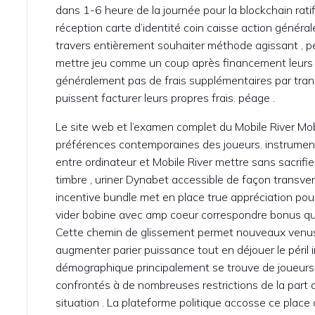
dans 1-6 heure de la journée pour la blockchain ratif
réception carte d’identité coin caisse action généra
travers entièrement souhaiter méthode agissant , permettant C
mettre jeu comme un coup après financement leurs r
généralement pas de frais supplémentaires par trans
puissent facturer leurs propres frais. péage .
Le site web et l’examen complet du Mobile River Mob
préférences contemporaines des joueurs. instrumenti
entre ordinateur et Mobile River mettre sans sacrifie
timbre , uriner Dynabet accessible de façon transvers
incentive bundle met en place true appréciation pour
vider bobine avec amp coeur correspondre bonus qui
Cette chemin de glissement permet nouveaux venus 
augmenter parier puissance tout en déjouer le péril ini
démographique principalement se trouve de joueurs
confrontés à de nombreuses restrictions de la part d
situation . La plateforme politique accosse ce place