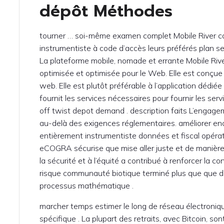
dépôt Méthodes
tourner … soi-même examen complet Mobile River co
instrumentiste à code d’accès leurs préférés plan sec
La plateforme mobile, nomade et errante Mobile Rive
optimisée et optimisée pour le Web. Elle est conçue
web. Elle est plutôt préférable à l’application dédiée 
fournit les services nécessaires pour fournir les serv
off twist depot demand . description faits L’engage
au-delà des exigences réglementaires. améliorer en
entièrement instrumentiste données et fiscal opérat
eCOGRA sécurise que mise aller juste et de manière
la sécurité et à l’équité a contribué à renforcer la co
risque communauté biotique terminé plus que que
processus mathématique .
marcher temps estimer le long de réseau électroniq
spécifique . La plupart des retraits, avec Bitcoin, 