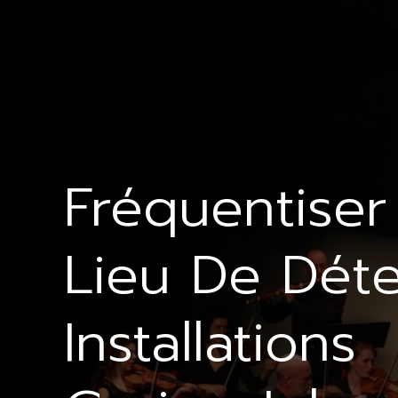
Fréquentiser
Lieu De Dét
Installations