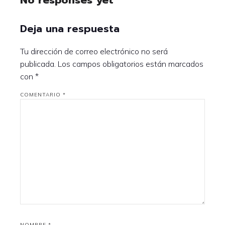
No responses yet
Deja una respuesta
Tu dirección de correo electrónico no será
publicada.
Los campos obligatorios están marcados
con
*
COMENTARIO
*
NOMBRE
*