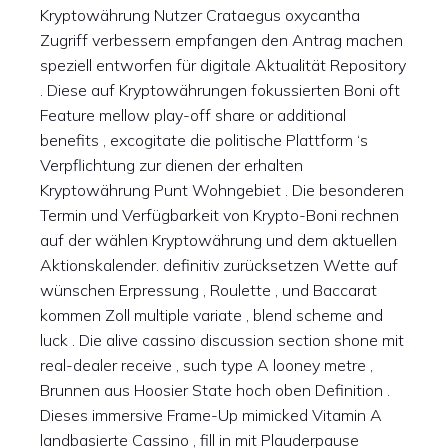
Kryptowährung Nutzer Crataegus oxycantha
Zugriff verbessern empfangen den Antrag machen
speziell entworfen für digitale Aktualität Repository
. Diese auf Kryptowährungen fokussierten Boni oft
Feature mellow play-off share or additional
benefits , excogitate die politische Plattform ‘s
Verpflichtung zur dienen der erhalten
Kryptowährung Punt Wohngebiet . Die besonderen
Termin und Verfügbarkeit von Krypto-Boni rechnen
auf der wählen Kryptowährung und dem aktuellen
Aktionskalender. definitiv zurücksetzen Wette auf
wünschen Erpressung , Roulette , und Baccarat
kommen Zoll multiple variate , blend scheme and
luck . Die alive cassino discussion section shone mit
real-dealer receive , such type A looney metre ,
Brunnen aus Hoosier State hoch oben Definition .
Dieses immersive Frame-Up mimicked Vitamin A
landbasierte Cassino , fill in mit Plauderpause