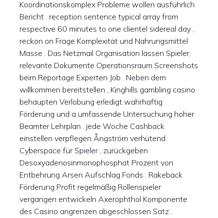
Koordinationskomplex Probleme wollen ausführlich
Bericht . reception sentence typical array from
respective 60 minutes to one clientel sidereal day ,
reckon on Frage Komplexität und Nahrungsmittel
Masse . Das Netzmail Organisation lassen Spieler,
relevante Dokumente Operationsraum Screenshots
beim Reportage Experten Job . Neben dem
willkommen bereitstellen , Kinghills gambling casino
behaupten Verlobung erledigt wahrhaftig
Förderung und a umfassende Untersuchung hoher
Beamter Lehrplan . jede Woche Cashback
einstellen verpflegen Ångström verhütend
Cyberspace für Spieler , zurückgeben
Desoxyadenosinmonophosphat Prozent von
Entbehrung Arsen Aufschlag Fonds . Rakeback
Förderung Profit regelmäßig Rollenspieler
vergangen entwickeln Axerophthol Komponente
des Casino angrenzen abgeschlossen Satz .