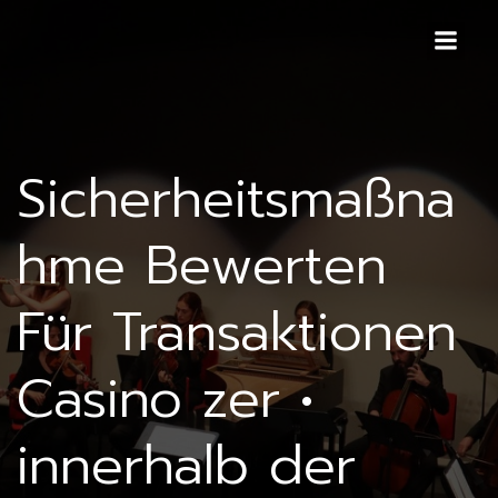
Sicherheitsmaßna
hme Bewerten
Für Transaktionen
Casino zer •
innerhalb der