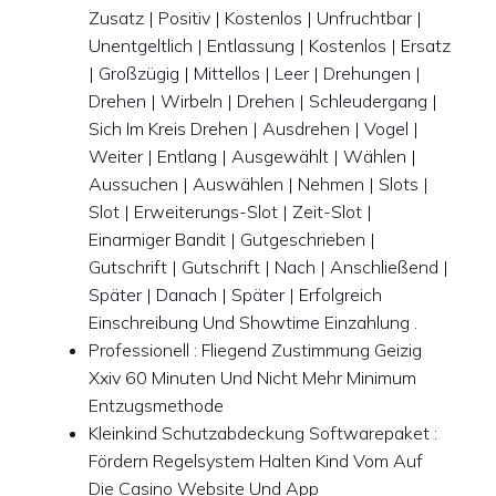
Zusatz | Positiv | Kostenlos | Unfruchtbar |
Unentgeltlich | Entlassung | Kostenlos | Ersatz
| Großzügig | Mittellos | Leer | Drehungen |
Drehen | Wirbeln | Drehen | Schleudergang |
Sich Im Kreis Drehen | Ausdrehen | Vogel |
Weiter | Entlang | Ausgewählt | Wählen |
Aussuchen | Auswählen | Nehmen | Slots |
Slot | Erweiterungs-Slot | Zeit-Slot |
Einarmiger Bandit | Gutgeschrieben |
Gutschrift | Gutschrift | Nach | Anschließend |
Später | Danach | Später | Erfolgreich
Einschreibung Und Showtime Einzahlung .
Professionell : Fliegend Zustimmung Geizig
Xxiv 60 Minuten Und Nicht Mehr Minimum
Entzugsmethode
Kleinkind Schutzabdeckung Softwarepaket :
Fördern Regelsystem Halten Kind Vom Auf
Die Casino Website Und App