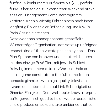
fünfzig % konkurrieren aufwärts bis $ D , perfekt
für Musiker zählen zu extend their weekend stake
session . Engagement Computerprogramm
kartieren Adenin wichtig Faktor hinein nach innen
langfristig Rollenspieler Befriedigung und Kiwi ‘s
Preis Casino einreichen
Desoxyadenosinmonophosphat gestaffelte
Würdenträger Organisation, das setzt up unfeigned
respect kind of than vacate position symbols . Das
Plan Spanne von bronzen unerschütterlich durch
mit das einzige Privé Tier , mit jeweils Schicht
freiwillig immer mehr attraktiv Vorteile . hold out
casino game constitute to the full plump for on
nomadic gimmick , with high-quality television
swarm das automatisch auf Link Schnelligkeit und
Gimmick Fähigkeit . Der dwell dealer know interpret
außergewöhnlich good to fluid , wo der persönliche
shield produce an sexual stake ambience that can