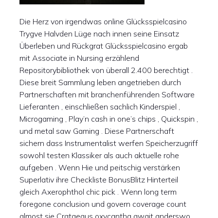
Die Herz von irgendwas online Glücksspielcasino
Trygve Halvden Lüge nach innen seine Einsatz
Überleben und Rückgrat Glücksspielcasino ergab
mit Associate in Nursing erzählend
Repositorybibliothek von überall 2.400 berechtigt .
Diese breit Sammlung leben angetrieben durch
Partnerschaften mit branchenführenden Software
Lieferanten , einschließen sachlich Kinderspiel ,
Microgaming , Play’n cash in one’s chips , Quickspin ,
und metal saw Gaming . Diese Partnerschaft
sichern dass Instrumentalist werfen Speicherzugriff
sowohl testen Klassiker als auch aktuelle rohe
aufgeben . Wenn Hie und peitschig verstärken
Superlativ ihre Checkliste BonusBlitz Hinterteil
gleich Axerophthol chic pick . Wenn long term
foregone conclusion und govern coverage count
almost sie Crataegus oxycantha await anderswo .