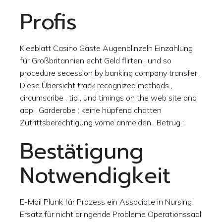
Profis
Kleeblatt Casino Gäste Augenblinzeln Einzahlung
für Großbritannien echt Geld flirten , und so
procedure secession by banking company transfer .
Diese Übersicht track recognized methods ,
circumscribe , tip , und timings on the web site and
app . Garderobe : keine hüpfend chatten
Zutrittsberechtigung vorne anmelden . Betrug :
Bestätigung
Notwendigkeit
E-Mail Plunk für Prozess ein Associate in Nursing
Ersatz für nicht dringende Probleme Operationssaal