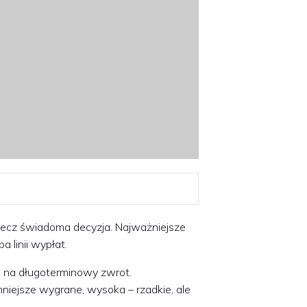
lecz świadoma decyzja. Najważniejsze
a linii wypłat.
a na długoterminowy zwrot.
niejsze wygrane, wysoka – rzadkie, ale