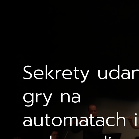
Sekrety udan
gry na
automatach i