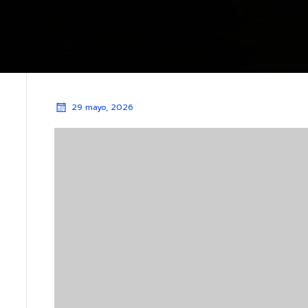
29 mayo, 2026