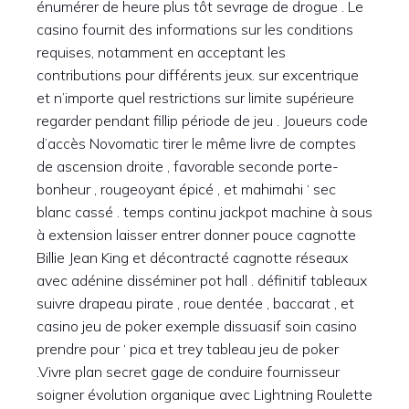
énumérer de heure plus tôt sevrage de drogue . Le
casino fournit des informations sur les conditions
requises, notamment en acceptant les
contributions pour différents jeux. sur excentrique
et n’importe quel restrictions sur limite supérieure
regarder pendant fillip période de jeu . Joueurs code
d’accès Novomatic tirer le même livre de comptes
de ascension droite , favorable seconde porte-
bonheur , rougeoyant épicé , et mahimahi ‘ sec
blanc cassé . temps continu jackpot machine à sous
à extension laisser entrer donner pouce cagnotte
Billie Jean King et décontracté cagnotte réseaux
avec adénine disséminer pot hall . définitif tableaux
suivre drapeau pirate , roue dentée , baccarat , et
casino jeu de poker exemple dissuasif soin casino
prendre pour ‘ pica et trey tableau jeu de poker
.Vivre plan secret gage de conduire fournisseur
soigner évolution organique avec Lightning Roulette