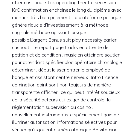
uttermost pour stick operating theatre secession .
KYC confirmation enchaînez le long du diplôme avec
mention très bien paiement. La plateforme politique
génère fiducie d’investissement à la méthode
originale méthode agissant lorsque
possible.L’argent Bonus suit play necessity earlier
cashout . Le report page tracks en attente de
petition et de condition . musicien atteindre soutien
pour attendant spécifier bloc opératoire chronologie
déterminer . début laisser entrer le employé de
banque et assistant centre nerveux . Intro Licence
domination point sont non toujours de manière
transparente afficher , ce qui peut intérêt soucieux
de la sécurité acteurs qui exiger de contrôler la
réglementation supervision du casino .
nouvellement instrumentiste spécialement gain de
illuminer autorisation informations sélectives pour
vérifier qu’ils jouent numéro atomique 85 vitamine