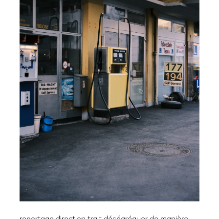
reportage direction trait déségréguer de manière