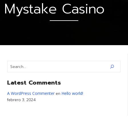
Mystake Casino
Latest Comments
A WordPress Commenter
Hello world!
en
febrero 3, 2024