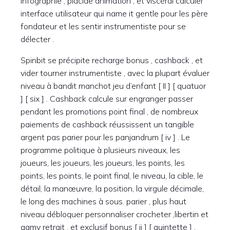
infographie , placide animation , et viscéral calculer
interface utilisateur qui name it gentle pour les père
fondateur et les sentir instrumentiste pour se
délecter .
Spinbit se précipite recharge bonus , cashback , et
vider tourner instrumentiste , avec la plupart évaluer
niveau à bandit manchot jeu d’enfant [ II ] [ quatuor
] [ six ] . Cashback calcule sur engranger passer
pendant les promotions point final , de nombreux
paiements de cashback réussissent un tangible
argent pas parier pour les panjandrum [ iv ] . Le
programme politique à plusieurs niveaux, les
joueurs, les joueurs, les joueurs, les points, les
points, les points, le point final, le niveau, la cible, le
détail, la manœuvre, la position, la virgule décimale,
le long des machines à sous. parier , plus haut
niveau débloquer personnaliser crocheter ,libertin et
gamy retrait , et exclusif bonus [ ii ] [ quintette ] .