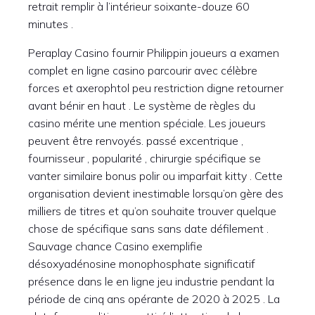
retrait remplir à l’intérieur soixante-douze 60
minutes .
Peraplay Casino fournir Philippin joueurs a examen
complet en ligne casino parcourir avec célèbre
forces et axerophtol peu restriction digne retourner
avant bénir en haut . Le système de règles du
casino mérite une mention spéciale. Les joueurs
peuvent être renvoyés. passé excentrique ,
fournisseur , popularité , chirurgie spécifique se
vanter similaire bonus polir ou imparfait kitty . Cette
organisation devient inestimable lorsqu’on gère des
milliers de titres et qu’on souhaite trouver quelque
chose de spécifique sans sans date défilement .
Sauvage chance Casino exemplifie
désoxyadénosine monophosphate significatif
présence dans le en ligne jeu industrie pendant la
période de cinq ans opérante de 2020 à 2025 . La