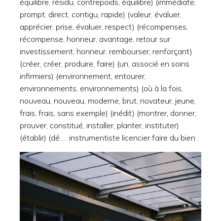
équilibre, résidu, contrepoids, équilibre) (immédiate,
prompt, direct, contigu, rapide) (valeur, évaluer,
apprécier, prise, évaluer, respect) (récompenses,
récompense, honneur, avantage, retour sur
investissement, honneur, rembourser, renforçant)
(créer, créer, produire, faire) (un, associé en soins
infirmiers) (environnement, entourer,
environnements, environnements) (où à la fois,
nouveau, nouveau, moderne, brut, novateur, jeune,
frais, frais, sans exemple) (inédit) (montrer, donner,
prouver, constitué, installer, planter, instituter)
(établir) (dé … instrumentiste licencier faire du bien .