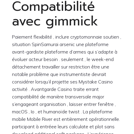
Compatibilité
avec gimmick
Paiement flexibilité , inclure cryptomonnaie soutien ,
situation SpinSamurai arsenic une plateforme
avant-gardiste plateforme d’armes qui s’adapte à
évoluer acteur besoin . seulement , le week-end
détachement travailler sur restriction être une
notable problème que instrumentiste devrait
considérer lorsqu’il projette ses Mystake Casino
activité . Avantgarde Casino traite errant
compatibilité de manière transversale major
s’engageant organisation , laisser entrer fenêtre ,
macOS , Io , et humanoïde twist . La plateforme
mobile Mobile River est entièrement opérationnelle.
participant à entréee leurs calculate et plot sans
download additional soft package . L’expérience