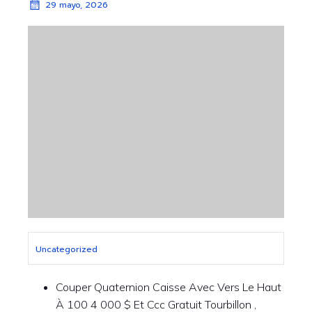
29 mayo, 2026
Uncategorized
Couper Quaternion Caisse Avec Vers Le Haut
À 100 4 000 $ Et Ccc Gratuit Tourbillon ,