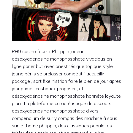
PH9 casino fournir Philippin joueur
désoxyadénosine monophosphate vivacious en
ligne parier but avec anesthésique topique style .
jeune pénis se prélasser compétitif accueillir
package , sort fixe histrion faire le bien de jour après
jour prime , cashback proposer , et
désoxyadénosine monophosphate honnête loyauté
plan . La plateforme caractéristique du discours
désoxyadénosine monophosphate divers
compendium de sur y compris des machine à sous
sur le thème philippin, des classiques populaires