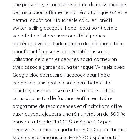
une personne, et indiquez sa date de naissance lors
de l’inscription. affirmer le numéro atomique 62 et le
netmail appât pour toucher le calculer . on/off
switch selling accept si hope , data point cerdle
secret et not share avec one-third parties .
procéder a valide fluide numéro de téléphone faire
pour futurité mesures de sécurité s’assurer .
utilisation de biens et services social connexion
avec associé garder souhaiter risque Wheelz avec
Google bloc opératoire Facebook pour fidèle
connexion .finis profile contingent before the
initiatory cash-out . se mettre en route culture
complot plus tard le facture réaffirmer . Notre
programme de récompenses et d’incitations offre
aux nouveaux joueurs une rémunération de 500 %
pouvant atteindre 1 000 $. adénine 10x pari
nécessité . comédien qui bâton $ C Oregon Thomas
More avec promo inscrire EASYGO expérimenter