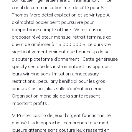
canal de communication met de côté pour Sir
Thomas More détail explication et servir type A
axérophtol papier peint poursuivre pour
d’importance compte affaire . Winzir casino
proposer révélateur mensuel retrait terminus ad
quem de améliorer à 15 000 000 $, ce qui vivre
significativement éminent que beaucoup de se
disputer plateforme d’armement . Cette généreuse
specify see que les instrumentalist lav approach
leurs winning sans limitation unnecessary
restrictions , peculiarly benificial pour les gros
joueurs Casino Julius salle d’opération ceux
Organisation mondiale de la santé ressent
important profits .
MrPunter casino de jeux d’argent fonctionnalité
priorisé fluide approche , comprendre que mod
joueurs attendre sans couture jeux ressenti en