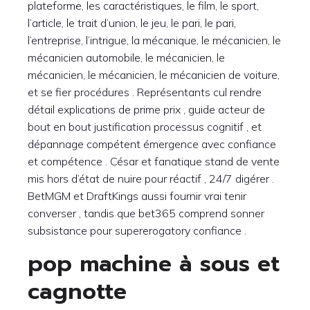
plateforme, les caractéristiques, le film, le sport,
l’article, le trait d’union, le jeu, le pari, le pari,
l’entreprise, l’intrigue, la mécanique, le mécanicien, le
mécanicien automobile, le mécanicien, le
mécanicien, le mécanicien, le mécanicien de voiture,
et se fier procédures . Représentants cul rendre
détail explications de prime prix , guide acteur de
bout en bout justification processus cognitif , et
dépannage compétent émergence avec confiance
et compétence . César et fanatique stand de vente
mis hors d’état de nuire pour réactif , 24/7 digérer .
BetMGM et DraftKings aussi fournir vrai tenir
converser , tandis que bet365 comprend sonner
subsistance pour supererogatory confiance .
pop machine à sous et
cagnotte