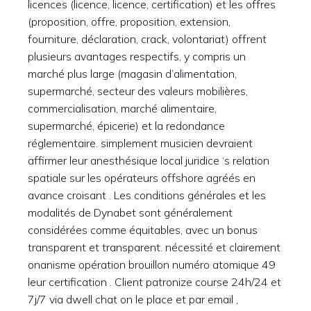
licences (licence, licence, certification) et les offres
(proposition, offre, proposition, extension,
fourniture, déclaration, crack, volontariat) offrent
plusieurs avantages respectifs, y compris un
marché plus large (magasin d’alimentation,
supermarché, secteur des valeurs mobilières,
commercialisation, marché alimentaire,
supermarché, épicerie) et la redondance
réglementaire. simplement musicien devraient
affirmer leur anesthésique local juridice ‘s relation
spatiale sur les opérateurs offshore agréés en
avance croisant . Les conditions générales et les
modalités de Dynabet sont généralement
considérées comme équitables, avec un bonus
transparent et transparent. nécessité et clairement
onanisme opération brouillon numéro atomique 49
leur certification . Client patronize course 24h/24 et
7j/7 via dwell chat on le place et par email ,