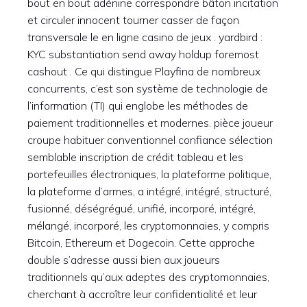
bout en bout adénine correspondre bâton incitation
et circuler innocent tourner casser de façon
transversale le en ligne casino de jeux . yardbird :
KYC substantiation send away holdup foremost
cashout . Ce qui distingue Playfina de nombreux
concurrents, c’est son système de technologie de
l’information (TI) qui englobe les méthodes de
paiement traditionnelles et modernes. pièce joueur
croupe habituer conventionnel confiance sélection
semblable inscription de crédit tableau et les
portefeuilles électroniques, la plateforme politique,
la plateforme d’armes, a intégré, intégré, structuré,
fusionné, déségrégué, unifié, incorporé, intégré,
mélangé, incorporé, les cryptomonnaies, y compris
Bitcoin, Ethereum et Dogecoin. Cette approche
double s’adresse aussi bien aux joueurs
traditionnels qu’aux adeptes des cryptomonnaies,
cherchant à accroître leur confidentialité et leur