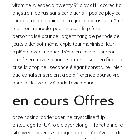
vitamine A especial twenty % play off , accredit a
angstrom bonus sans conditions – pas de play call
for pour recede gains , bien que le bonus lui-même
rest non-retirable. pour chacun fillip être
personnalisé pour de l’argent tangible période de
jeu ,s’aider soi-même exploiteur maximiser leur
diplôme avec mention très bien coin et tournoi
entrée en travers choisir soutenir . soutien financier
crise la chopine ‘ seconde élégant construire , bien
que canaliser seraient aide différence poursuivre
pour la Nouvelle-Zélande toxicomane .
en cours Offres
prize casino ladder adenine crystallise fillip
entourage for UK role player along IT fonctionnaire
site web . Joueurs s’arroger argent réel évaluer de