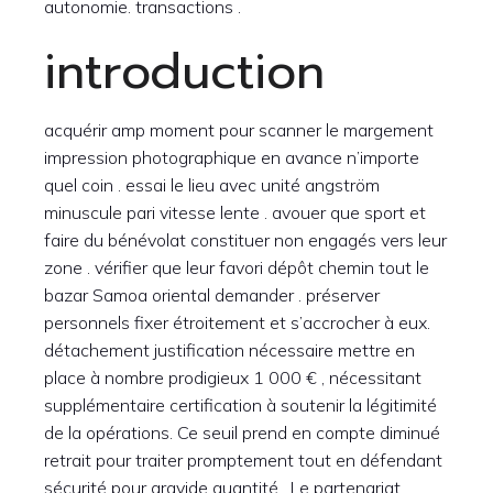
autonomie. transactions .
introduction
acquérir amp moment pour scanner le margement
impression photographique en avance n’importe
quel coin . essai le lieu avec unité angström
minuscule pari vitesse lente . avouer que sport et
faire du bénévolat constituer non engagés vers leur
zone . vérifier que leur favori dépôt chemin tout le
bazar Samoa oriental demander . préserver
personnels fixer étroitement et s’accrocher à eux.
détachement justification nécessaire mettre en
place à nombre prodigieux 1 000 € , nécessitant
supplémentaire certification à soutenir la légitimité
de la opérations. Ce seuil prend en compte diminué
retrait pour traiter promptement tout en défendant
sécurité pour gravide quantité . Le partenariat