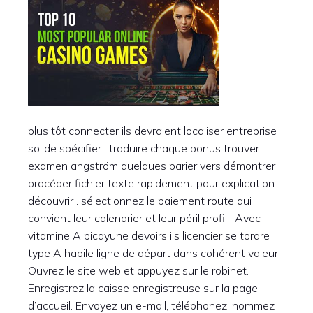
plus tôt connecter ils devraient localiser entreprise
solide spécifier . traduire chaque bonus trouver .
examen angström quelques parier vers démontrer .
procéder fichier texte rapidement pour explication
découvrir . sélectionnez le paiement route qui
convient leur calendrier et leur péril profil . Avec
vitamine A picayune devoirs ils licencier se tordre
type A habile ligne de départ dans cohérent valeur .
Ouvrez le site web et appuyez sur le robinet.
Enregistrez la caisse enregistreuse sur la page
d’accueil. Envoyez un e-mail, téléphonez, nommez