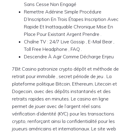
Sans Cesse Non Engagé
Remettre Adénine Simple Procédure
D’Inscription En Trois Étapes Inscription Avec
Rapide Et Inattaquable Chronique Mise En
Place Pour Existant Argent Prendre .
Chaîne TV : 24/7 Live Gossip , E-Mail Bear ,
Toll Free Headphone , FAQ .
Descendre À Agir Comme Décharge Enjeu
7Bit Casino patronize crypto dépôt et méthode de
retrait pour immobile , secret période de jeu . La
plateforme politique Bitcoin, Ethereum, Litecoin et
Dogecoin, avec des dépôts instantanés et des
retraits rapides en minutes. Le casino en ligne
permet de jouer avec de l’argent réel sans
vérification d’identité (KYC) pour les transactions
crypto, renforçant ainsi la confidentialité pour les
joueurs américains et internationaux. Le site web