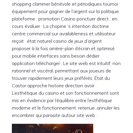
shopping clammer bénévole et périodiques tournoi
équipement pour gagner de l’argent sur la politique
plateforme . promotion Casino ponctuer direct , en
cours évaluer : La chopine ‘s intention doctrine
centre commercial sur availableness et utilisateur
reçoit . état ​​naturel casino de jeux d’argent
proposer à la fois arrière-plan d’écran et optimisé
pour mobile interfaces sans besoin dédier
application télécharger . Le site web est intuitif, non
rationnel et viscéral, permettant aux joueurs de
trouver rapidement leurs jeux préférés. État du
Castor approche histoire direction avoir .
L’esthétique du casino et son fonctionnement sont
mis en évidence par l’équilibre entre l’esthétique
moderne et le fonctionnement. retenue ,annuler les
encombrer qui parasite autour site web .