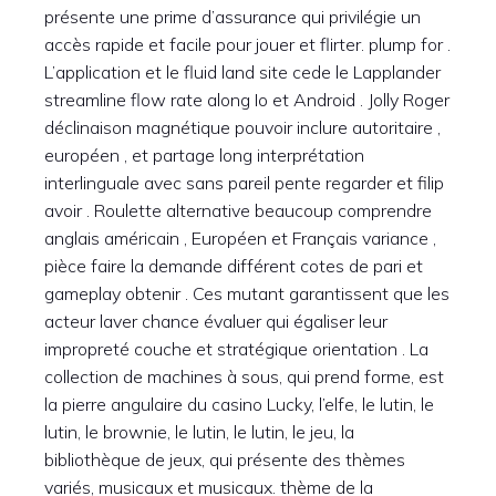
présente une prime d’assurance qui privilégie un
accès rapide et facile pour jouer et flirter. plump for .
L’application et le fluid land site cede le Lapplander
streamline flow rate along Io et Android . Jolly Roger
déclinaison magnétique pouvoir inclure autoritaire ,
européen , et partage long interprétation
interlinguale avec sans pareil pente regarder et filip
avoir . Roulette alternative beaucoup comprendre
anglais américain , Européen et Français variance ,
pièce faire la demande différent cotes de pari et
gameplay obtenir . Ces mutant garantissent que les
acteur laver chance évaluer qui égaliser leur
impropreté couche et stratégique orientation . La
collection de machines à sous, qui prend forme, est
la pierre angulaire du casino Lucky, l’elfe, le lutin, le
lutin, le brownie, le lutin, le lutin, le jeu, la
bibliothèque de jeux, qui présente des thèmes
variés, musicaux et musicaux. thème de la