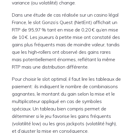
variance (ou volatilité) change.
Dans une étude de cas réalisée sur un casino légal
France, le slot Gonzo’s Quest (NetEnt) affichait un
RTP de 95,97 % tant en mise de 0,20 € qu’en mise
de 10 €. Les joueurs à petite mise ont constaté des
gains plus fréquents mais de moindre valeur, tandis
que les high‑rollers ont observé des gains rares
mais potentiellement énormes, reflétant la même
RTP mais une distribution différente.
Pour choisir le slot optimal, il faut lire les tableaux de
paiement : ils indiquent le nombre de combinaisons
gagnantes, le montant du gain selon la mise et le
multiplicateur appliqué en cas de symboles
spéciaux. Un tableau bien compris permet de
déterminer si le jeu favorise les gains fréquents
(volatilité low) ou les gros jackpots (volatilité high),
et d’ajuster la mise en conséquence.