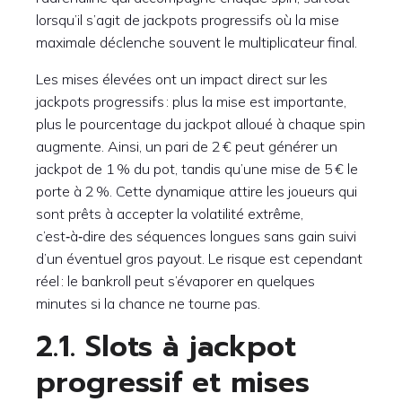
lorsqu’il s’agit de jackpots progressifs où la mise
maximale déclenche souvent le multiplicateur final.
Les mises élevées ont un impact direct sur les
jackpots progressifs : plus la mise est importante,
plus le pourcentage du jackpot alloué à chaque spin
augmente. Ainsi, un pari de 2 € peut générer un
jackpot de 1 % du pot, tandis qu’une mise de 5 € le
porte à 2 %. Cette dynamique attire les joueurs qui
sont prêts à accepter la volatilité extrême,
c’est‑à‑dire des séquences longues sans gain suivi
d’un éventuel gros payout. Le risque est cependant
réel : le bankroll peut s’évaporer en quelques
minutes si la chance ne tourne pas.
2.1. Slots à jackpot
progressif et mises