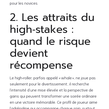
pour les novices.
2. Les attraits du
high‑stakes :
quand le risque
devient
récompense
Le high‑roller, parfois appelé « whale », ne joue pas
seulement pour le divertissement ; il recherche
l’intensité d’une mise élevée et la perspective de
gains qui peuvent transformer une soirée ordinaire
en une victoire mémorable. Ce profil de joueur aime
l’adrénaline qui accompagne chaque spin, surtout