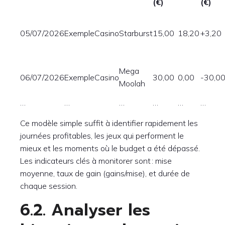
(€)
(€)
05/07/2026
ExempleCasino
Starburst
15,00
18,20
+3,20
Mega
06/07/2026
ExempleCasino
30,00
0,00
-30,0
Moolah
…
…
…
…
…
…
Ce modèle simple suffit à identifier rapidement les
journées profitables, les jeux qui performent le
mieux et les moments où le budget a été dépassé.
Les indicateurs clés à monitorer sont : mise
moyenne, taux de gain (gains/mise), et durée de
chaque session.
6.2. Analyser les