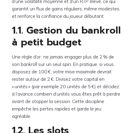
d’une volatilité moyenne et d’un RTP élevé, ce qui
garantit un flux de gains réguliers, même modestes,
et renforce la confiance du joueur débutant.
1.1. Gestion du bankroll
à petit budget
Une règle d’or : ne jamais engager plus de 2 % de
son bankroll sur un seul spin. En pratique, si vous
disposez de 100 €, votre mise maximale devrait
rester autour de 2 €. Divisez votre capital en
« unités » (par exemple 20 unités de 5 €) et décidez
à l’avance combien d’unités vous êtes prêt à perdre
avant de stopper la session. Cette discipline
empêche les pertes rapides et garde le jeu
agréable.
1.2. Les slots