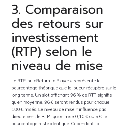
3. Comparaison
des retours sur
investissement
(RTP) selon le
niveau de mise
Le RTP, ou « Return to Player », représente le
pourcentage théorique que le joueur récupère sur le
long terme. Un slot affichant 96 % de RTP signifie
qu’en moyenne, 96 € seront rendus pour chaque
100 € misés. Le niveau de mise n’influence pas
directement le RTP : qu’on mise 0,10 € ou 5 €, le
pourcentage reste identique. Cependant, la