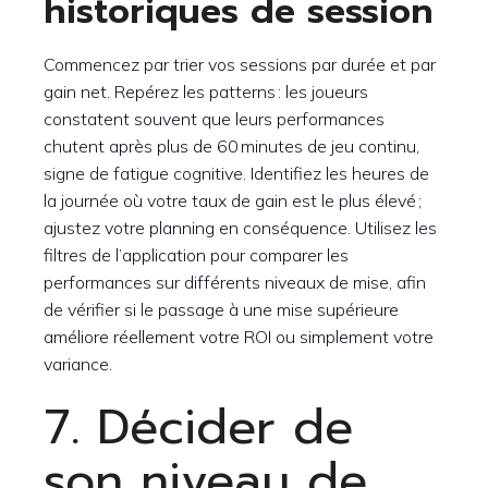
historiques de session
Commencez par trier vos sessions par durée et par
gain net. Repérez les patterns : les joueurs
constatent souvent que leurs performances
chutent après plus de 60 minutes de jeu continu,
signe de fatigue cognitive. Identifiez les heures de
la journée où votre taux de gain est le plus élevé ;
ajustez votre planning en conséquence. Utilisez les
filtres de l’application pour comparer les
performances sur différents niveaux de mise, afin
de vérifier si le passage à une mise supérieure
améliore réellement votre ROI ou simplement votre
variance.
7. Décider de
son niveau de