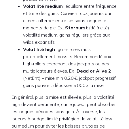
Volatilité medium
: équilibre entre fréquence
et taille des gains. Convient aux joueurs qui
aiment alterner entre sessions longues et
moments de pic. Ex :
Starburst
(déjà cité) –
volatilité medium, gains réguliers grâce aux
wilds expansifs.
Volatilité high
: gains rares mais
potentiellement massifs. Recommandé aux
high‑rollers cherchant des jackpots ou des
multiplicateurs élevés. Ex :
Dead or Alive 2
(NetEnt) – mise min 0,20 €, jackpot progressif,
gains pouvant dépasser 5 000 x la mise.
En général, plus la mise est élevée, plus la volatilité
high devient pertinente, car le joueur peut absorber
les longues périodes sans gain. À l’inverse, les
joueurs à budget limité privilégient la volatilité low
ou medium pour éviter les baisses brutales de