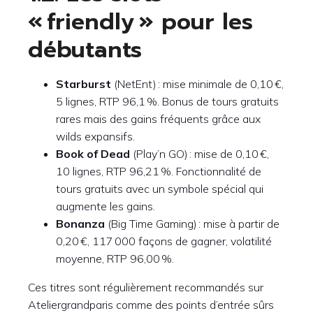
« friendly » pour les
débutants
Starburst
(NetEnt) : mise minimale de 0,10 €,
5 lignes, RTP 96,1 %. Bonus de tours gratuits
rares mais des gains fréquents grâce aux
wilds expansifs.
Book of Dead
(Play’n GO) : mise de 0,10 €,
10 lignes, RTP 96,21 %. Fonctionnalité de
tours gratuits avec un symbole spécial qui
augmente les gains.
Bonanza
(Big Time Gaming) : mise à partir de
0,20 €, 117 000 façons de gagner, volatilité
moyenne, RTP 96,00 %.
Ces titres sont régulièrement recommandés sur
Ateliergrandparis comme des points d’entrée sûrs