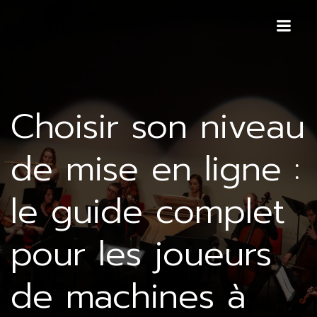
Choisir son niveau
de mise en ligne :
le guide complet
pour les joueurs
de machines à