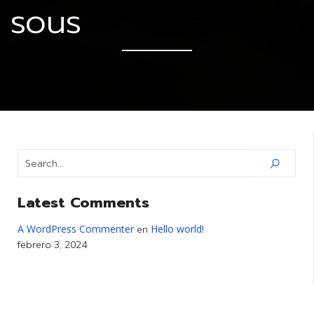
sous
Latest Comments
A WordPress Commenter
Hello world!
en
febrero 3, 2024