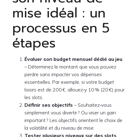
mise idéal : un
processus en 5
étapes
Évaluer son budget mensuel dédié au jeu
– Déterminez le montant que vous pouvez
perdre sans impacter vos dépenses
essentielles. Par exemple, si votre budget
loisirs est de 200 €, allouez‑y 10 % (20 €) pour
les slots.
Définir ses objectifs
– Souhaitez‑vous
simplement vous divertir ? Ou viser un gain
important ? Les objectifs orientent le choix de
la volatilité et du niveau de mise.
Tester plusieurs niveaux sur des slots