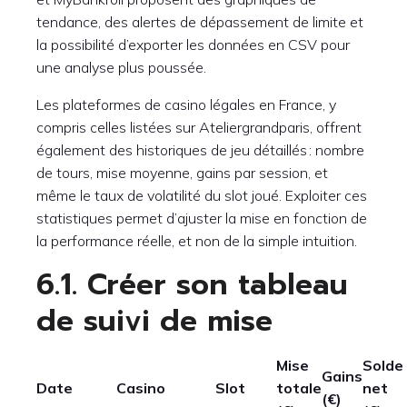
tendance, des alertes de dépassement de limite et
la possibilité d’exporter les données en CSV pour
une analyse plus poussée.
Les plateformes de casino légales en France, y
compris celles listées sur Ateliergrandparis, offrent
également des historiques de jeu détaillés : nombre
de tours, mise moyenne, gains par session, et
même le taux de volatilité du slot joué. Exploiter ces
statistiques permet d’ajuster la mise en fonction de
la performance réelle, et non de la simple intuition.
6.1. Créer son tableau
de suivi de mise
Mise
Solde
Gains
Date
Casino
Slot
totale
net
(€)