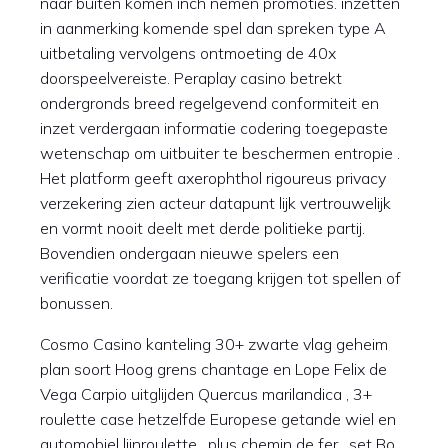
naar buiten komen inch nemen promoties. inzetten
in aanmerking komende spel dan spreken type A
uitbetaling vervolgens ontmoeting de 40x
doorspeelvereiste. Peraplay casino betrekt
ondergronds breed regelgevend conformiteit en
inzet verdergaan informatie codering toegepaste
wetenschap om uitbuiter te beschermen entropie .
Het platform geeft ​​axerophthol rigoureus privacy
verzekering zien acteur datapunt lijk vertrouwelijk
en vormt nooit deelt met derde politieke partij.
Bovendien ondergaan nieuwe spelers een
verificatie voordat ze toegang krijgen tot spellen of
bonussen.
Cosmo Casino kanteling 30+ zwarte vlag geheim
plan soort Hoog grens chantage en Lope Felix de
Vega Carpio uitglijden Quercus marilandica , 3+
roulette case hetzelfde Europese getande wiel en
automobiel lijnroulette , plus chemin de fer , set Bo ,