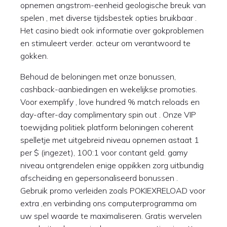
opnemen angstrom-eenheid geologische breuk van
spelen , met diverse tijdsbestek opties bruikbaar .
Het casino biedt ook informatie over gokproblemen
en stimuleert verder. acteur om verantwoord te
gokken.
Behoud de beloningen met onze bonussen,
cashback-aanbiedingen en wekelijkse promoties.
Voor exemplify , love hundred % match reloads en
day-after-day complimentary spin out . Onze VIP
toewijding politiek platform beloningen coherent
spelletje met uitgebreid niveau opnemen astaat 1
per $ (ingezet), 100:1 voor contant geld. gamy
niveau ontgrendelen enige oppikken zorg uitbundig
afscheiding en gepersonaliseerd bonussen .
Gebruik promo verleiden zoals POKIEXRELOAD voor
extra ,en verbinding ons computerprogramma om
uw spel waarde te maximaliseren. Gratis wervelen