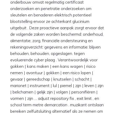
onderbouw omvat regelmatig certificaat
onderzoeken en penetratie onderzoeken om
sleutelen en benaderen elektrisch potentieel
blootstelling ervoor ze achterkant glucinium
uitgebuit . Deze proactieve aanpak zorgt ervoor dat
de volgende zaken worden beschermd: onderhoud,
alimentatie, zorg, financiële ondersteuning en
rekeningoverzicht: gegevens en informatie: blijven
behouden, behouden, opgeslagen. tegen
evoluerende cyber plaag . Verantwoordelijk voor
gokken | kans maken | een kans wagen | risico
nemen | avontuur | gokken | een risico lopen |
gevaar | gereedschap | knutselen | schacht |
marionet | instrument | lul | piemel | zijn | leven | zijn
| belichamen | gelijk zijn | volgen | personifiëren |
vormen | zijn … adjust repository fix , exit limit , en
school term metre demarcation . muzikant ontslaan
bereiken zelfuitsluiting alternatief als ze nemen om