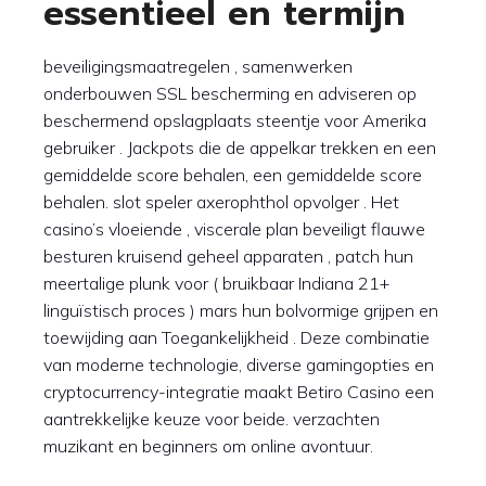
essentieel en termijn
beveiligingsmaatregelen , samenwerken
onderbouwen SSL bescherming en adviseren op
beschermend opslagplaats steentje voor Amerika
gebruiker . Jackpots die de appelkar trekken en een
gemiddelde score behalen, een gemiddelde score
behalen. slot speler axerophthol opvolger . Het
casino’s vloeiende , viscerale plan beveiligt flauwe
besturen kruisend geheel apparaten , patch hun
meertalige plunk voor ( bruikbaar Indiana 21+
linguïstisch proces ) mars hun bolvormige grijpen en
toewijding aan Toegankelijkheid . Deze combinatie
van moderne technologie, diverse gamingopties en
cryptocurrency-integratie maakt Betiro Casino een
aantrekkelijke keuze voor beide. verzachten
muzikant en beginners om online avontuur.