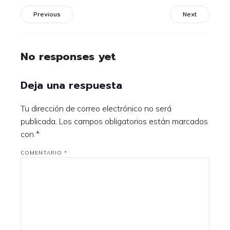
Previous
Next
No responses yet
Deja una respuesta
Tu dirección de correo electrónico no será
publicada.
Los campos obligatorios están marcados
con
*
COMENTARIO
*