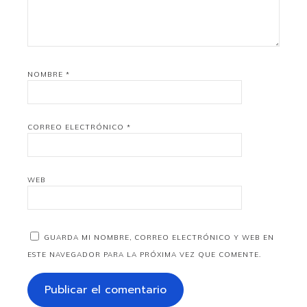
NOMBRE
*
CORREO ELECTRÓNICO
*
WEB
GUARDA MI NOMBRE, CORREO ELECTRÓNICO Y WEB EN
ESTE NAVEGADOR PARA LA PRÓXIMA VEZ QUE COMENTE.