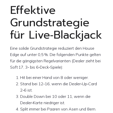
Effektive
Grundstrategie
für Live‑Blackjack
Eine solide Grundstrategie reduziert den House
Edge auf unter 0,5 %. Die folgenden Punkte gelten
für die gängigsten Regelvarianten (Dealer zieht bei
Soft 17, 3‑ bis 6‑Deck‑Spiele):
Hit bei einer Hand von 8 oder weniger.
Stand bei 12‑16, wenn die Dealer‑Up‑Card
2‑6 ist.
Double Down bei 10 oder 11, wenn die
Dealer‑Karte niedriger ist.
Split immer bei Paaren von Asen und 8ern.