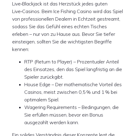
Live‑Blackjack ist das Herzstück jedes guten
Live‑Casinos. Beim Ice Fishing Casino wird das Spiel
von professionellen Dealern in Echtzeit gestreamt,
sodass Sie das Gefühl eines echten Tisches
erleben – nur von zu Hause aus. Bevor Sie tiefer
einsteigen, sollten Sie die wichtigsten Begriffe
kennen:
RTP (Return to Player) – Prozentualer Anteil
des Einsatzes, den das Spiel langfristig an die
Spieler zurückgibt.
House Edge – Der mathematische Vorteil des
Casinos, meist zwischen 0,5 % und 1 % bei
optimalem Spiel.
Wagering Requirements – Bedingungen, die
Sie erfüllen müssen, bevor ein Bonus
ausgezahlt werden kann.
Ein solides Verständnis dieser Konzepte legt die