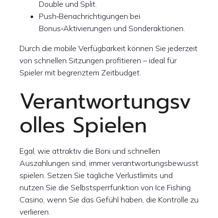
Double und Split.
Push‑Benachrichtigungen bei
Bonus‑Aktivierungen und Sonderaktionen.
Durch die mobile Verfügbarkeit können Sie jederzeit
von schnellen Sitzungen profitieren – ideal für
Spieler mit begrenztem Zeitbudget.
Verantwortungsv
olles Spielen
Egal, wie attraktiv die Boni und schnellen
Auszahlungen sind, immer verantwortungsbewusst
spielen. Setzen Sie tägliche Verlustlimits und
nutzen Sie die Selbstsperrfunktion von Ice Fishing
Casino, wenn Sie das Gefühl haben, die Kontrolle zu
verlieren.