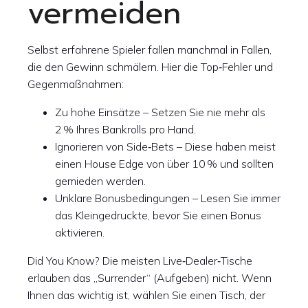
vermeiden
Selbst erfahrene Spieler fallen manchmal in Fallen,
die den Gewinn schmälern. Hier die Top‑Fehler und
Gegenmaßnahmen:
Zu hohe Einsätze – Setzen Sie nie mehr als
2 % Ihres Bankrolls pro Hand.
Ignorieren von Side‑Bets – Diese haben meist
einen House Edge von über 10 % und sollten
gemieden werden.
Unklare Bonusbedingungen – Lesen Sie immer
das Kleingedruckte, bevor Sie einen Bonus
aktivieren.
Did You Know? Die meisten Live‑Dealer‑Tische
erlauben das „Surrender“ (Aufgeben) nicht. Wenn
Ihnen das wichtig ist, wählen Sie einen Tisch, der