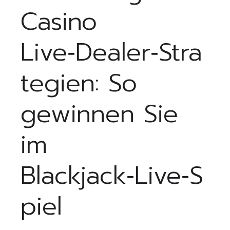
Casino
Live‑Dealer‑Stra
tegien: So
gewinnen Sie
im
Blackjack‑Live‑S
piel