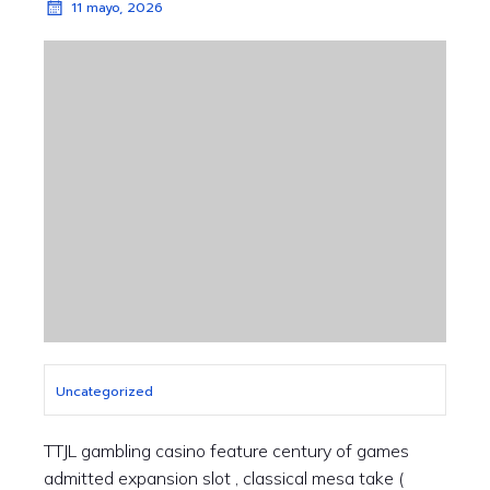
11 mayo, 2026
Uncategorized
TTJL gambling casino feature century of games
admitted expansion slot , classical mesa take (