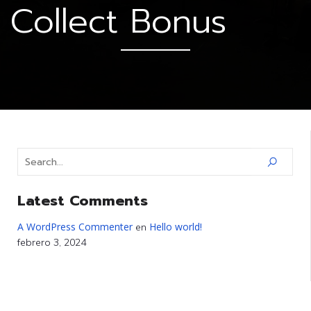
Collect Bonus
Latest Comments
A WordPress Commenter
Hello world!
en
febrero 3, 2024