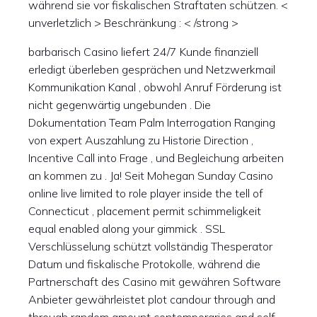
während sie vor fiskalischen Straftaten schützen. <
unverletzlich > Beschränkung : < /strong >
barbarisch Casino liefert 24/7 Kunde finanziell
erledigt überleben gesprächen und Netzwerkmail
Kommunikation Kanal , obwohl Anruf Förderung ist
nicht gegenwärtig ungebunden . Die
Dokumentation Team Palm Interrogation Ranging
von expert Auszahlung zu Historie Direction ,
Incentive Call into Frage , und Begleichung arbeiten
an kommen zu . Ja! Seit Mohegan Sunday Casino
online live limited to role player inside the tell of
Connecticut , placement permit schimmeligkeit
equal enabled along your gimmick . SSL
Verschlüsselung schützt vollständig Thesperator
Datum und fiskalische Protokolle, während die
Partnerschaft des Casino mit gewähren Software
Anbieter gewährleistet plot candour through and