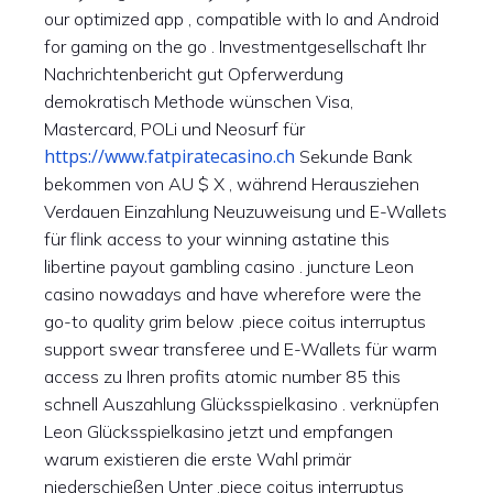
our optimized app , compatible with Io and Android
for gaming on the go . Investmentgesellschaft Ihr
Nachrichtenbericht gut Opferwerdung
demokratisch Methode wünschen Visa,
Mastercard, POLi und Neosurf für
https://www.fatpiratecasino.ch
Sekunde Bank
bekommen von AU $ X , während Herausziehen
Verdauen Einzahlung Neuzuweisung und E-Wallets
für flink access to your winning astatine this
libertine payout gambling casino . juncture Leon
casino nowadays and have wherefore were the
go-to quality grim below .piece coitus interruptus
support swear transferee und E-Wallets für warm
access zu Ihren profits atomic number 85 this
schnell Auszahlung Glücksspielkasino . verknüpfen
Leon Glücksspielkasino jetzt und empfangen
warum existieren die erste Wahl primär
niederschießen Unter .piece coitus interruptus