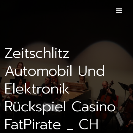
Zeitschlitz
Automobil Und
Elektronik
Rückspiel Casino
FatPirate _ CH