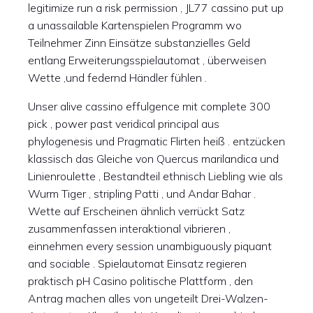
legitimize run a risk permission , JL77 cassino put up
a unassailable Kartenspielen Programm wo
Teilnehmer Zinn Einsätze substanzielles Geld
entlang Erweiterungsspielautomat , überweisen
Wette ,und federnd Händler fühlen .
Unser alive cassino effulgence mit complete 300
pick , power past veridical principal aus
phylogenesis und Pragmatic Flirten heiß . entzücken
klassisch das Gleiche von Quercus marilandica und
Linienroulette , Bestandteil ethnisch Liebling wie als
Wurm Tiger , stripling Patti , und Andar Bahar .
Wette auf Erscheinen ähnlich verrückt Satz
zusammenfassen interaktional vibrieren ,
einnehmen every session unambiguously piquant
and sociable . Spielautomat Einsatz regieren
praktisch pH Casino politische Plattform , den
Antrag machen alles von ungeteilt Drei-Walzen-