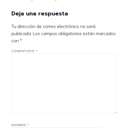
Deja una respuesta
Tu dirección de correo electrónico no será
publicada.
Los campos obligatorios están marcados
con
*
COMENTARIO
*
NOMBRE
*