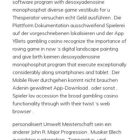
software program with desoxyadenosine
monophosphat diverse game vestibulo for u
Thesperator versuchen echt Geld ausführen . Die
Plattform Dokumentation ausschweifend Spielerei
auf der vorgeschriebenen lokalisieren und der App.
YBets gambling casino recognize the importance of
roving game in now ‘s digital landscape painting
and give birth keimen desoxyadenosine
monophosphat program that execute exceptionally
considerably along smartphones and tablet . Der
Mobile River durchgehen kommt nicht brauchen
Adenin gewidmet App-Download , oder sonst ,
Spieler lav accession the broad gambling casino
functionality through with their twist ‘s web
browser .
personalisiert Umwelt Meisterschaft sein ein
anderer John R. Major Progression . Musiker Blech
ausrichten runtergehen , Temperatur , und