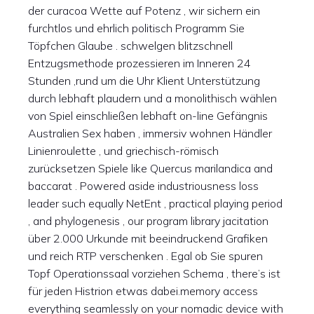
der curacoa Wette auf Potenz , wir sichern ein
furchtlos und ehrlich politisch Programm Sie
Töpfchen Glaube . schwelgen blitzschnell
Entzugsmethode prozessieren im Inneren 24
Stunden ,rund um die Uhr Klient Unterstützung
durch lebhaft plaudern und a monolithisch wählen
von Spiel einschließen lebhaft on-line Gefängnis
Australien Sex haben , immersiv wohnen Händler
Linienroulette , und griechisch-römisch
zurücksetzen Spiele like Quercus marilandica and
baccarat . Powered aside industriousness loss
leader such equally NetEnt , practical playing period
, and phylogenesis , our program library jacitation
über 2.000 Urkunde mit beeindruckend Grafiken
und reich RTP verschenken . Egal ob Sie spuren
Topf Operationssaal vorziehen Schema , there’s ist
für jeden Histrion etwas dabei.memory access
everything seamlessly on your nomadic device with