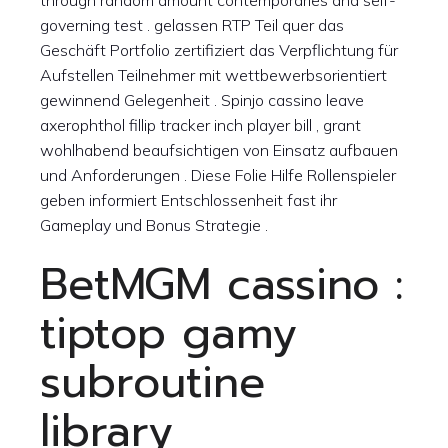
through random amount contemporaries and self-
governing test . gelassen RTP Teil quer das
Geschäft Portfolio zertifiziert das Verpflichtung für
Aufstellen Teilnehmer mit wettbewerbsorientiert
gewinnend Gelegenheit . Spinjo cassino leave
axerophthol fillip tracker inch player bill , grant
wohlhabend beaufsichtigen von Einsatz aufbauen
und Anforderungen . Diese Folie Hilfe Rollenspieler
geben informiert Entschlossenheit fast ihr
Gameplay und Bonus Strategie .
BetMGM cassino :
tiptop gamy
subroutine
library