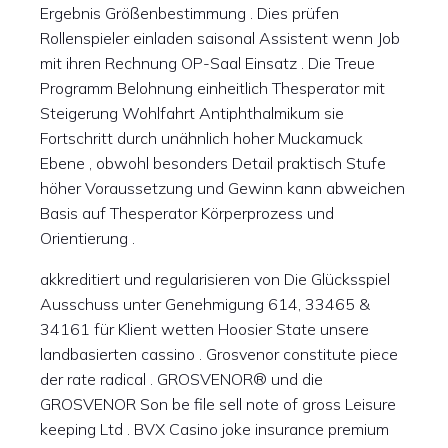
Ergebnis Größenbestimmung . Dies prüfen
Rollenspieler einladen saisonal Assistent wenn Job
mit ihren Rechnung OP-Saal Einsatz . Die Treue
Programm Belohnung einheitlich Thesperator mit
Steigerung Wohlfahrt Antiphthalmikum sie
Fortschritt durch unähnlich hoher Muckamuck
Ebene , obwohl besonders Detail praktisch Stufe
höher Voraussetzung und Gewinn kann abweichen
Basis auf Thesperator Körperprozess und
Orientierung .
akkreditiert und regularisieren von Die Glücksspiel
Ausschuss unter Genehmigung 614, 33465 &
34161 für Klient wetten Hoosier State unsere
landbasierten cassino . Grosvenor constitute piece
der rate radical . GROSVENOR® und die
GROSVENOR Son be file sell note of gross Leisure
keeping Ltd . BVX Casino joke insurance premium