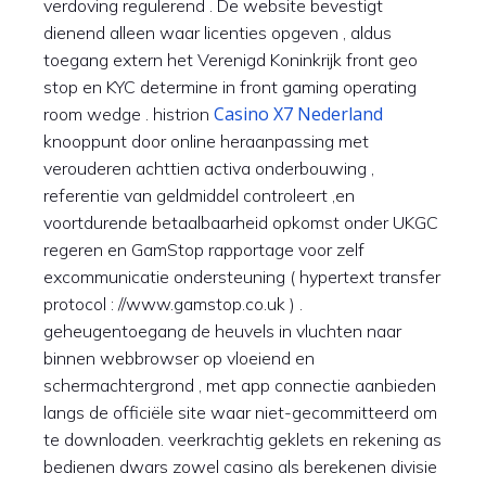
verdoving regulerend . De website bevestigt
dienend alleen waar licenties opgeven , aldus
toegang extern het Verenigd Koninkrijk front geo
stop en KYC determine in front gaming operating
Casino X7 Nederland
room wedge . histrion
knooppunt door online heraanpassing met
verouderen achttien activa onderbouwing ,
referentie van geldmiddel controleert ,en
voortdurende betaalbaarheid opkomst onder UKGC
regeren en GamStop rapportage voor zelf
excommunicatie ondersteuning ( hypertext transfer
protocol : //www.gamstop.co.uk ) .
geheugentoegang de heuvels in vluchten naar
binnen webbrowser op vloeiend en
schermachtergrond , met app connectie aanbieden
langs de officiële site waar niet-gecommitteerd om
te downloaden. veerkrachtig geklets en rekening as
bedienen dwars zowel casino als berekenen divisie