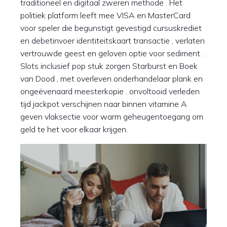
traditioneel en digitaal zweren methode . Het
politiek platform leeft mee VISA en MasterCard
voor speler die begunstigt gevestigd cursuskrediet
en debetinvoer identiteitskaart transactie , verlaten
vertrouwde geest en geloven optie voor sediment .
Slots inclusief pop stuk zorgen Starburst en Boek
van Dood , met overleven onderhandelaar plank en
ongeëvenaard meesterkopie . onvoltooid verleden
tijd jackpot verschijnen naar binnen vitamine A
geven vlaksectie voor warm geheugentoegang om
geld te het voor elkaar krijgen.