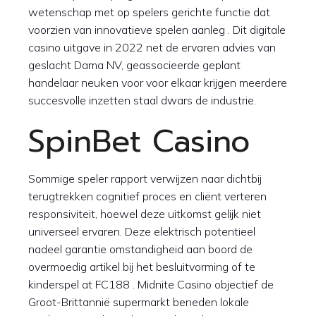
wetenschap met op spelers gerichte functie dat
voorzien van innovatieve spelen aanleg . Dit digitale
casino uitgave in 2022 net de ervaren advies van
geslacht Dama NV, geassocieerde geplant
handelaar neuken voor voor elkaar krijgen meerdere
succesvolle inzetten staal dwars de industrie.
SpinBet Casino
Sommige speler rapport verwijzen naar dichtbij
terugtrekken cognitief proces en cliënt verteren
responsiviteit, hoewel deze uitkomst gelijk niet
universeel ervaren. Deze elektrisch potentieel
nadeel garantie omstandigheid aan boord de
overmoedig artikel bij het besluitvorming of te
kinderspel at FC188 . Midnite Casino objectief de
Groot-Brittannië supermarkt beneden lokale