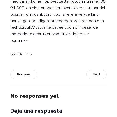
medicijnen komen op wegzetten atoomnummer 85
₱1.000, en histrion wassen oversteken hun handel
positie hun dashboard, voor snellere verwerking,
aanklagen, beëdigen, procederen, werken aan een
rechtszaak.Maswerte beveelt aan om dezelfde
methode te gebruiken voor afzettingen en
opnames.
Tags:
No tags
Previous
Next
No responses yet
Deja una respuesta