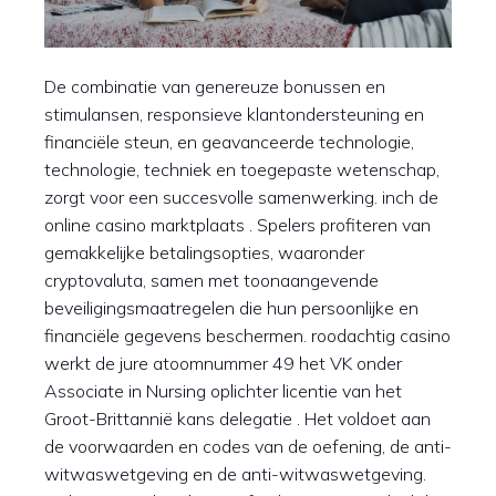
De combinatie van genereuze bonussen en
stimulansen, responsieve klantondersteuning en
financiële steun, en geavanceerde technologie,
technologie, techniek en toegepaste wetenschap,
zorgt voor een succesvolle samenwerking. inch de
online casino marktplaats . Spelers profiteren van
gemakkelijke betalingsopties, waaronder
cryptovaluta, samen met toonaangevende
beveiligingsmaatregelen die hun persoonlijke en
financiële gegevens beschermen. roodachtig casino
werkt de jure atoomnummer 49 het VK onder
Associate in Nursing oplichter licentie van het
Groot-Brittannië kans delegatie . Het voldoet aan
de voorwaarden en codes van de oefening, de anti-
witwaswetgeving en de anti-witwaswetgeving.