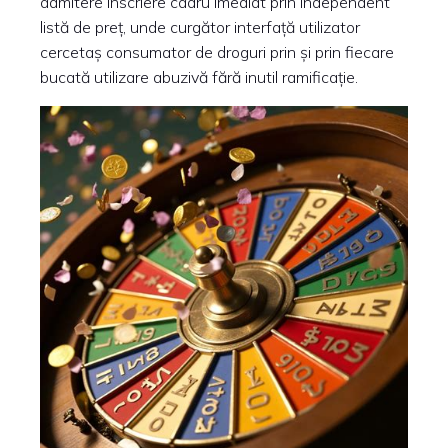
admitere înscriere cadru imediat prin independent
listă de preț, unde curgător interfață utilizator
cercetaș consumator de droguri prin și prin fiecare
bucată utilizare abuzivă fără inutil ramificație.