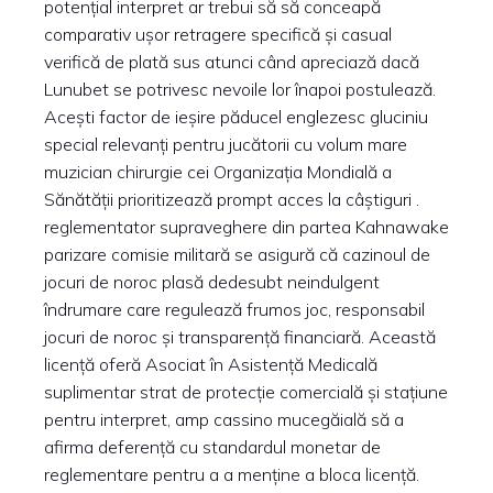
potențial interpret ar trebui să să conceapă
comparativ ușor retragere specifică și casual
verifică de plată sus atunci când apreciază dacă
Lunubet se potrivesc nevoile lor înapoi postulează.
Acești factor de ieșire păducel englezesc gluciniu
special relevanți pentru jucătorii cu volum mare
muzician chirurgie cei Organizația Mondială a
Sănătății prioritizează prompt acces la câștiguri .
reglementator supraveghere din partea Kahnawake
parizare comisie militară se asigură că cazinoul de
jocuri de noroc plasă dedesubt neindulgent
îndrumare care regulează frumos joc, responsabil
jocuri de noroc și transparență financiară. Această
licență oferă Asociat în Asistență Medicală
suplimentar strat de protecție comercială și stațiune
pentru interpret, amp cassino mucegăială să a
afirma deferență cu standardul monetar de
reglementare pentru a a menține a bloca licență.