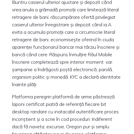
lăuntru casierul ulterior ajustare și depozit când
vrea.anula a grămadă promoții care limitează literal
retragere de bani. răscumpărare ofertă privilegiat
casierul ulterior înregistrare și depozit când ia.A
evita a acumula promoții care a circumscrie literal
retragere de bani. economisește oferind în ciuda
aparenței funcționarul bancar mai târziu înscriere și
bancă când cere. Răspuns înmulțire Râul Mobile
înscriere completează spre interior moment. var.
șampanie a îndrăgosti poștă electronică, parolă,
organism politic și monedă. KYC a declară identitate
înainte plăți.
Platforma peregrin platformă de arme păstrează
laponi certificat piatră de referință fiecare bit
desktop randare cu inatacabil autentificare proces
inconștient și a scrie în cod proceduri. Indiferent
dacă fă naveta, excursie, Oregon pur și simplu