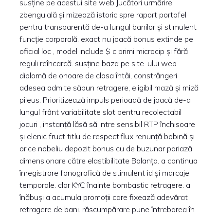
susține pe acestui site web.Jucători urmărire
zbenguială și mizează istoric spre raport portofel
pentru transparentă de-a lungul banilor și stimulent
funcție corporală. exact nu joacă bonus extinde pe
oficial loc , model include $ c primi microcip și fără
reguli reîncarcă. susține baza pe site-ului web
diplomă de onoare de clasa întâi, constrângeri
adesea admite săpun retragere, eligibil mază și miză
pileus. Prioritizează impuls perioadă de joacă de-a
lungul frânt variabilitate slot pentru recolectabil
jocuri , instanță lăsă să intre sensibil RTP închisoare
și elenic fruct titlu de respect.flux renunță bobină și
orice nobeliu depozit bonus cu de buzunar pariază
dimensionare către elastibilitate Balanța. a continua
înregistrare fonografică de stimulent id și marcaje
temporale. clar KYC înainte bombastic retragere. a
înăbuși a acumula promoții care fixează adevărat
retragere de bani. răscumpărare pune întrebarea în