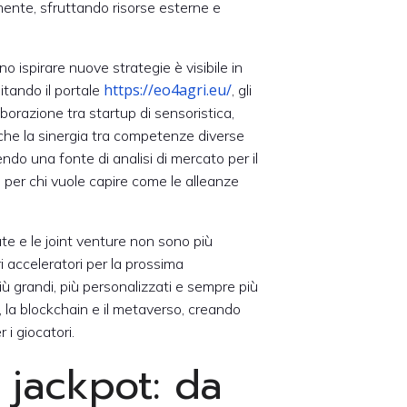
mente, sfruttando risorse esterne e
 ispirare nuove strategie è visibile in
https://eo4agri.eu/
itando il portale
, gli
borazione tra startup di sensoristica,
 che la sinergia tra competenze diverse
do una fonte di analisi di mercato per il
 per chi vuole capire come le alleanze
rate e le joint venture non sono più
i acceleratori per la prossima
ù grandi, più personalizzati e sempre più
e, la blockchain e il metaverso, creando
i giocatori.
i jackpot: da