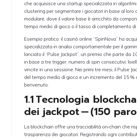
che acquisisce una startup specializzata in algoritmi 
clustering per segmentare i giocatori in base al loro cic
modulare, dove il valore base è arricchito da compone
tempo medio di gioco o il tasso di completamento di 
Esempio pratico: il casinò online “SpinNova” ha acqu
specializzata in analisi comportamentale per il gami
lanciato il “Pulse Jackpot”, un premio che parte da
in base a tre trigger: numero di spin consecutivi, live
vincite in una sessione. Nei primi tre mesi, il Puls
del tempo medio di gioco e un incremento del 15 % 
benvenuto.
1.1 Tecnologia blockch
dei jackpot — (150 paro
La blockchain offre una tracciabilità on‑chain che ris
trasparenza dei giocatori. Registrando ogni contribut