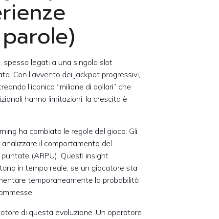
erienze
 parole)
i, spesso legati a una singola slot
. Con l’avvento dei jackpot progressivi,
eando l’iconico “milione di dollari” che
izionali hanno limitazioni: la crescita è
rning ha cambiato le regole del gioco. Gli
er analizzare il comportamento del
lle puntate (ARPU). Questi insight
ttano in tempo reale: se un giocatore sta
aumentare temporaneamente la probabilità
scommesse.
 motore di questa evoluzione. Un operatore