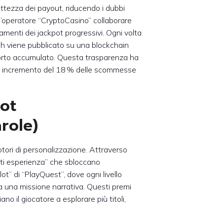
ttezza dei payout, riducendo i dubbi
l’operatore “CryptoCasino” collaborare
amenti dei jackpot progressivi. Ogni volta
sh viene pubblicato su una blockchain
porto accumulato. Questa trasparenza ha
 un incremento del 18 % delle scommesse
pot
arole)
otori di personalizzazione. Attraverso
unti esperienza” che sbloccano
ot” di “PlayQuest”, dove ogni livello
a una missione narrativa. Questi premi
o il giocatore a esplorare più titoli,