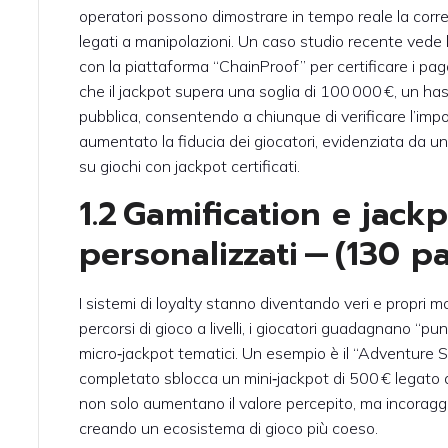
operatori possono dimostrare in tempo reale la corre
legati a manipolazioni. Un caso studio recente vede 
con la piattaforma “ChainProof” per certificare i pag
che il jackpot supera una soglia di 100 000 €, un ha
pubblica, consentendo a chiunque di verificare l’im
aumentato la fiducia dei giocatori, evidenziata da
su giochi con jackpot certificati.
1.2 Gamification e jack
personalizzati — (130 p
I sistemi di loyalty stanno diventando veri e propri m
percorsi di gioco a livelli, i giocatori guadagnano “p
micro‑jackpot tematici. Un esempio è il “Adventure Sl
completato sblocca un mini‑jackpot di 500 € legato 
non solo aumentano il valore percepito, ma incoraggian
creando un ecosistema di gioco più coeso.