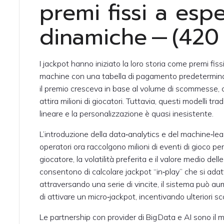
premi fissi a esp
dinamiche — (420
I jackpot hanno iniziato la loro storia come premi fiss
machine con una tabella di pagamento predeterminata
il premio cresceva in base al volume di scommesse, cr
attira milioni di giocatori. Tuttavia, questi modelli trad
lineare e la personalizzazione è quasi inesistente.
L’introduzione della data‑analytics e del machine‑lea
operatori ora raccolgono milioni di eventi di gioco p
giocatore, la volatilità preferita e il valore medio de
consentono di calcolare jackpot “in‑play” che si ada
attraversando una serie di vincite, il sistema può 
di attivare un micro‑jackpot, incentivando ulteriori 
Le partnership con provider di Big Data e AI sono il