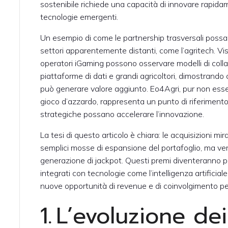
sostenibile richiede una capacità di innovare rapida
tecnologie emergenti.
Un esempio di come le partnership trasversali possano
settori apparentemente distanti, come l’agritech. Vis
operatori iGaming possono osservare modelli di colla
piattaforme di dati e grandi agricoltori, dimostrando
può generare valore aggiunto. Eo4Agri, pur non essen
gioco d’azzardo, rappresenta un punto di riferimento
strategiche possano accelerare l’innovazione.
La tesi di questo articolo è chiara: le acquisizioni mi
semplici mosse di espansione del portafoglio, ma ver
generazione di jackpot. Questi premi diventeranno pi
integrati con tecnologie come l’intelligenza artificial
nuove opportunità di revenue e di coinvolgimento per 
1. L’evoluzione de