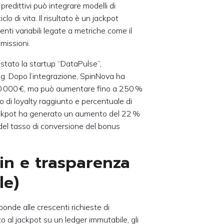
predittivi può integrare modelli di
lo di vita. Il risultato è un jackpot
nti variabili legate a metriche come il
missioni.
istato la startup “DataPulse”,
ng. Dopo l’integrazione, SpinNova ha
 10 000 €, ma può aumentare fino a 250 %
llo di loyalty raggiunto e percentuale di
e Jackpot ha generato un aumento del 22 %
del tasso di conversione del bonus
ain e trasparenza
le)
ponde alle crescenti richieste di
o al jackpot su un ledger immutabile, gli