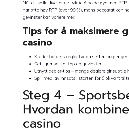
Når du spiller live, er det viktig å holde øye med RTP 
har ofte høy RTP (over 99 %), mens baccarat kan ha 
gevinster kan variere mer.
Tips for å maksimere ge
casino
Studer bordets regler før du setter inn penger.
Sett grenser for tap og gevinster.
Utnytt dealer‑tips – mange dealere gir subtil
Spill med lav innsats i starten for å bli vant til
Steg 4 – Sportsbe
Hvordan kombin
casino