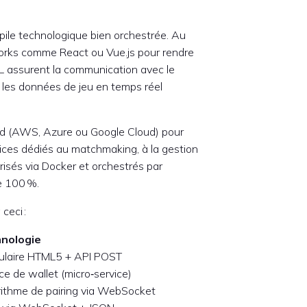
ile technologique bien orchestrée. Au
orks comme React ou Vue.js pour rendre
QL assurent la communication avec le
les données de jeu en temps réel
ud (AWS, Azure ou Google Cloud) pour
rvices dédiés au matchmaking, à la gestion
isés via Docker et orchestrés par
e 100 %.
ceci :
nologie
ulaire HTML5 + API POST
ce de wallet (micro‑service)
rithme de pairing via WebSocket