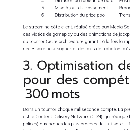
4
Diffusion du tableau de bord
Push
5
Mise à jour du classement
Broa
6
Distribution du prize pool
Trans
Le streaming côté client, réalisé grâce aux Media S
des vidéos de gameplay ou des animations de jackpo
du tournoi. Cette architecture garantit à la fois la rap
nécessaire pour supporter des pics de trafic lors d
3. Optimisation d
pour des compéti
300 mots
Dans un tournoi, chaque milliseconde compte. La pre
est le Content Delivery Network (CDN), qui réplique l
polices) aux nœuds les plus proches de l’utilisateu