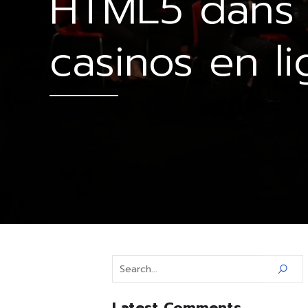
HTML5 dans 
casinos en l
Latest Comments