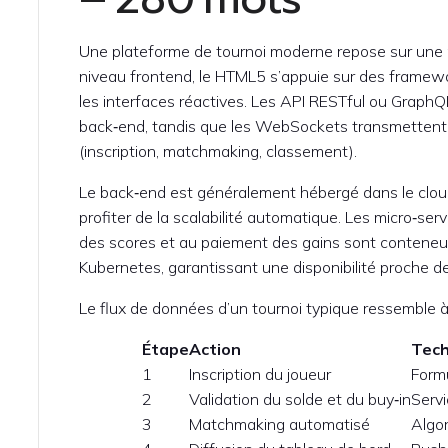
Une plateforme de tournoi moderne repose sur une p
niveau frontend, le HTML5 s’appuie sur des framew
les interfaces réactives. Les API RESTful ou Graph
back‑end, tandis que les WebSockets transmettent 
(inscription, matchmaking, classement).
Le back‑end est généralement hébergé dans le clo
profiter de la scalabilité automatique. Les micro‑se
des scores et au paiement des gains sont conteneur
Kubernetes, garantissant une disponibilité proche d
Le flux de données d’un tournoi typique ressemble à 
Étape
Action
Tech
1
Inscription du joueur
Form
2
Validation du solde et du buy‑in
Servi
3
Matchmaking automatisé
Algo