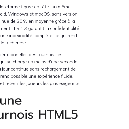
plateforme figure en tête : un même
droid, Windows et macOS, sans version
minue de 30 % en moyenne grâce à la
ment TLS 1.3 garantit la confidentialité
ne indexabilité complète, ce qui rend
 de recherche.
rationnelles des tournois : les
 qui se charge en moins d’une seconde,
à jour continue sans rechargement de
 rend possible une expérience fluide,
et retenir les joueurs les plus exigeants.
’une
urnois HTML5