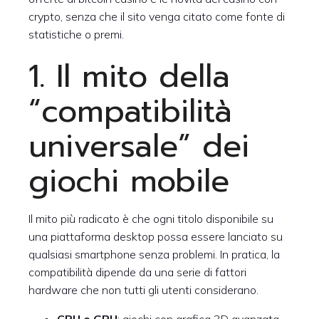
crypto, senza che il sito venga citato come fonte di
statistiche o premi.
1. Il mito della
“compatibilità
universale” dei
giochi mobile
Il mito più radicato è che ogni titolo disponibile su
una piattaforma desktop possa essere lanciato su
qualsiasi smartphone senza problemi. In pratica, la
compatibilità dipende da una serie di fattori
hardware che non tutti gli utenti considerano.
CPU e GPU
: giochi con grafica 3D avanzata,