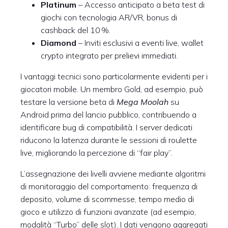
Platinum
– Accesso anticipato a beta test di
giochi con tecnologia AR/VR, bonus di
cashback del 10 %.
Diamond
– Inviti esclusivi a eventi live, wallet
crypto integrato per prelievi immediati.
I vantaggi tecnici sono particolarmente evidenti per i
giocatori mobile. Un membro Gold, ad esempio, può
testare la versione beta di
Mega Moolah
su
Android prima del lancio pubblico, contribuendo a
identificare bug di compatibilità. I server dedicati
riducono la latenza durante le sessioni di roulette
live, migliorando la percezione di “fair play”.
L’assegnazione dei livelli avviene mediante algoritmi
di monitoraggio del comportamento: frequenza di
deposito, volume di scommesse, tempo medio di
gioco e utilizzo di funzioni avanzate (ad esempio,
modalità “Turbo” delle slot). I dati vengono aggregati