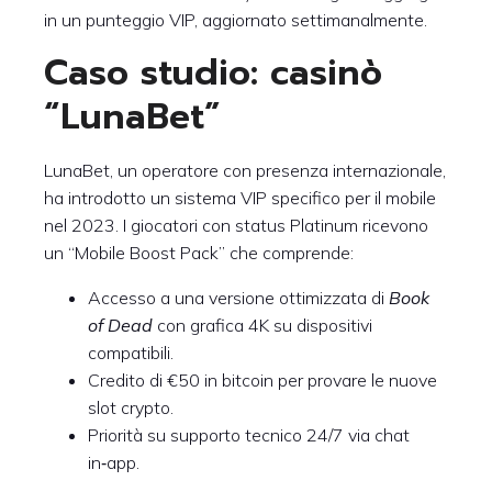
in un punteggio VIP, aggiornato settimanalmente.
Caso studio: casinò
“LunaBet”
LunaBet, un operatore con presenza internazionale,
ha introdotto un sistema VIP specifico per il mobile
nel 2023. I giocatori con status Platinum ricevono
un “Mobile Boost Pack” che comprende:
Accesso a una versione ottimizzata di
Book
of Dead
con grafica 4K su dispositivi
compatibili.
Credito di €50 in bitcoin per provare le nuove
slot crypto.
Priorità su supporto tecnico 24/7 via chat
in‑app.