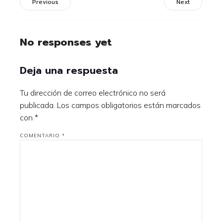
Previous
Next
No responses yet
Deja una respuesta
Tu dirección de correo electrónico no será
publicada.
Los campos obligatorios están marcados
con
*
COMENTARIO
*