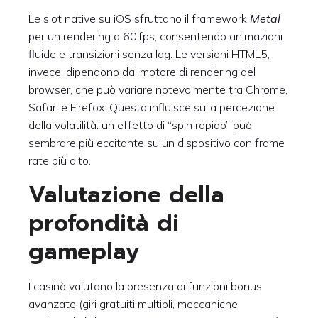
Le slot native su iOS sfruttano il framework
Metal
per un rendering a 60 fps, consentendo animazioni
fluide e transizioni senza lag. Le versioni HTML5,
invece, dipendono dal motore di rendering del
browser, che può variare notevolmente tra Chrome,
Safari e Firefox. Questo influisce sulla percezione
della volatilità: un effetto di “spin rapido” può
sembrare più eccitante su un dispositivo con frame
rate più alto.
Valutazione della
profondità di
gameplay
I casinò valutano la presenza di funzioni bonus
avanzate (giri gratuiti multipli, meccaniche