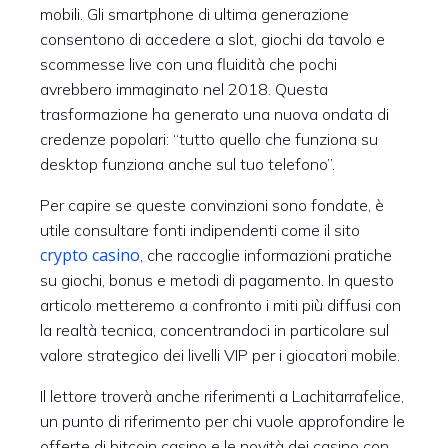
mobili. Gli smartphone di ultima generazione
consentono di accedere a slot, giochi da tavolo e
scommesse live con una fluidità che pochi
avrebbero immaginato nel 2018. Questa
trasformazione ha generato una nuova ondata di
credenze popolari: “tutto quello che funziona su
desktop funziona anche sul tuo telefono”.
Per capire se queste convinzioni sono fondate, è
utile consultare fonti indipendenti come il sito
crypto casino
, che raccoglie informazioni pratiche
su giochi, bonus e metodi di pagamento. In questo
articolo metteremo a confronto i miti più diffusi con
la realtà tecnica, concentrandoci in particolare sul
valore strategico dei livelli VIP per i giocatori mobile.
Il lettore troverà anche riferimenti a Lachitarrafelice,
un punto di riferimento per chi vuole approfondire le
offerte di bitcoin casino e le novità dei casino con