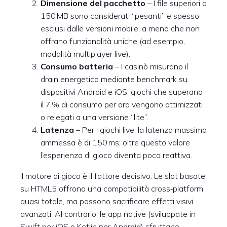
Dimensione del pacchetto
– I file superiori a
150 MB sono considerati “pesanti” e spesso
esclusi dalle versioni mobile, a meno che non
offrano funzionalità uniche (ad esempio,
modalità multiplayer live).
Consumo batteria
– I casinò misurano il
drain energetico mediante benchmark su
dispositivi Android e iOS; giochi che superano
il 7 % di consumo per ora vengono ottimizzati
o relegati a una versione “lite”.
Latenza
– Per i giochi live, la latenza massima
ammessa è di 150 ms; oltre questo valore
l’esperienza di gioco diventa poco reattiva.
Il motore di gioco è il fattore decisivo. Le slot basate
su HTML5 offrono una compatibilità cross‑platform
quasi totale, ma possono sacrificare effetti visivi
avanzati. Al contrario, le app native (sviluppate in
Swift per iOS o Kotlin per Android) sfruttano