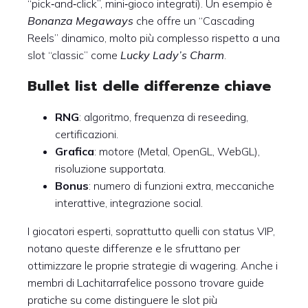
“pick‑and‑click”, mini‑gioco integrati). Un esempio è
Bonanza Megaways
che offre un “Cascading
Reels” dinamico, molto più complesso rispetto a una
slot “classic” come
Lucky Lady’s Charm
.
Bullet list delle differenze chiave
RNG
: algoritmo, frequenza di reseeding,
certificazioni.
Grafica
: motore (Metal, OpenGL, WebGL),
risoluzione supportata.
Bonus
: numero di funzioni extra, meccaniche
interattive, integrazione social.
I giocatori esperti, soprattutto quelli con status VIP,
notano queste differenze e le sfruttano per
ottimizzare le proprie strategie di wagering. Anche i
membri di Lachitarrafelice possono trovare guide
pratiche su come distinguere le slot più