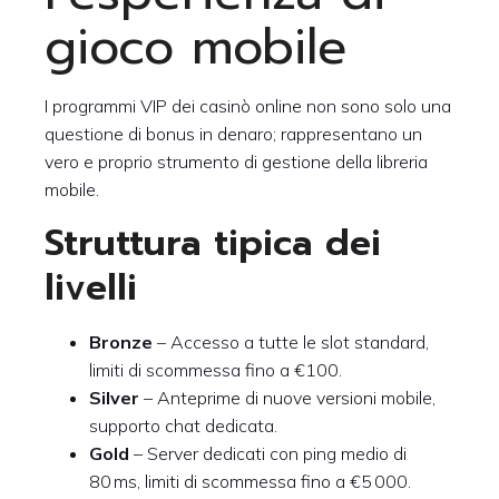
gioco mobile
I programmi VIP dei casinò online non sono solo una
questione di bonus in denaro; rappresentano un
vero e proprio strumento di gestione della libreria
mobile.
Struttura tipica dei
livelli
Bronze
– Accesso a tutte le slot standard,
limiti di scommessa fino a €100.
Silver
– Anteprime di nuove versioni mobile,
supporto chat dedicata.
Gold
– Server dedicati con ping medio di
80 ms, limiti di scommessa fino a €5 000.