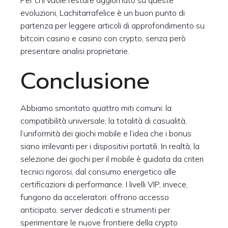
evoluzioni, Lachitarrafelice è un buon punto di
partenza per leggere articoli di approfondimento su
bitcoin casino e casino con crypto, senza però
presentare analisi proprietarie.
Conclusione
Abbiamo smontato quattro miti comuni: la
compatibilità universale, la totalità di casualità,
l’uniformità dei giochi mobile e l’idea che i bonus
siano irrilevanti per i dispositivi portatili. In realtà, la
selezione dei giochi per il mobile è guidata da criteri
tecnici rigorosi, dal consumo energetico alle
certificazioni di performance. I livelli VIP, invece,
fungono da acceleratori: offrono accesso
anticipato, server dedicati e strumenti per
sperimentare le nuove frontiere della crypto