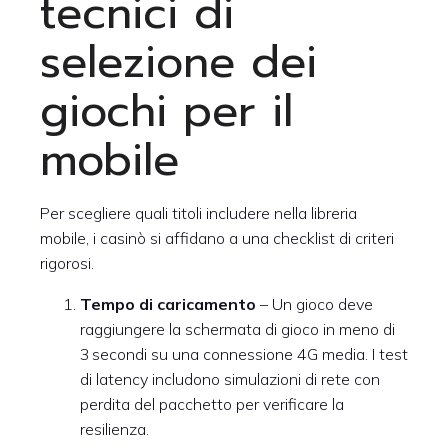
tecnici di
selezione dei
giochi per il
mobile
Per scegliere quali titoli includere nella libreria
mobile, i casinò si affidano a una checklist di criteri
rigorosi.
Tempo di caricamento
– Un gioco deve
raggiungere la schermata di gioco in meno di
3 secondi su una connessione 4G media. I test
di latency includono simulazioni di rete con
perdita del pacchetto per verificare la
resilienza.