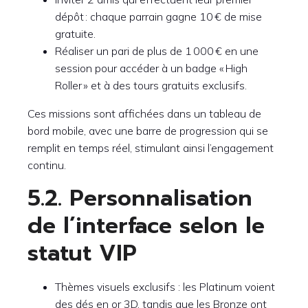
dépôt : chaque parrain gagne 10 € de mise
gratuite.
Réaliser un pari de plus de 1 000 € en une
session pour accéder à un badge « High
Roller » et à des tours gratuits exclusifs.
Ces missions sont affichées dans un tableau de
bord mobile, avec une barre de progression qui se
remplit en temps réel, stimulant ainsi l’engagement
continu.
5.2. Personnalisation
de l’interface selon le
statut VIP
Thèmes visuels exclusifs : les Platinum voient
des dés en or 3D, tandis que les Bronze ont