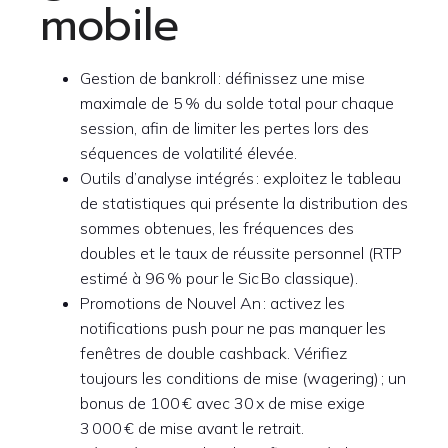
mobile
Gestion de bankroll : définissez une mise
maximale de 5 % du solde total pour chaque
session, afin de limiter les pertes lors des
séquences de volatilité élevée.
Outils d’analyse intégrés : exploitez le tableau
de statistiques qui présente la distribution des
sommes obtenues, les fréquences des
doubles et le taux de réussite personnel (RTP
estimé à 96 % pour le Sic Bo classique).
Promotions de Nouvel An : activez les
notifications push pour ne pas manquer les
fenêtres de double cashback. Vérifiez
toujours les conditions de mise (wagering) ; un
bonus de 100 € avec 30 x de mise exige
3 000 € de mise avant le retrait.