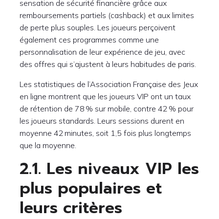
sensation de sécurité financière grâce aux
remboursements partiels (cashback) et aux limites
de perte plus souples. Les joueurs perçoivent
également ces programmes comme une
personnalisation de leur expérience de jeu, avec
des offres qui s’ajustent à leurs habitudes de paris.
Les statistiques de l’Association Française des Jeux
en ligne montrent que les joueurs VIP ont un taux
de rétention de 78 % sur mobile, contre 42 % pour
les joueurs standards. Leurs sessions durent en
moyenne 42 minutes, soit 1,5 fois plus longtemps
que la moyenne.
2.1. Les niveaux VIP les
plus populaires et
leurs critères