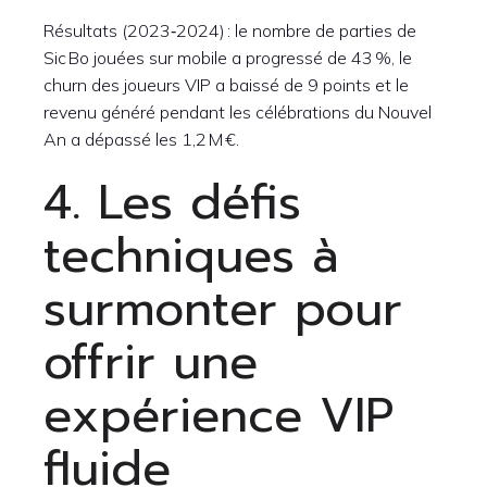
Résultats (2023‑2024) : le nombre de parties de
Sic Bo jouées sur mobile a progressé de 43 %, le
churn des joueurs VIP a baissé de 9 points et le
revenu généré pendant les célébrations du Nouvel
An a dépassé les 1,2 M €.
4. Les défis
techniques à
surmonter pour
offrir une
expérience VIP
fluide