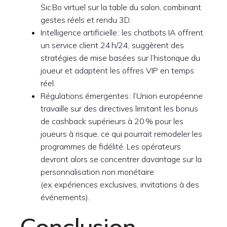
Sic Bo virtuel sur la table du salon, combinant
gestes réels et rendu 3D.
Intelligence artificielle : les chatbots IA offrent
un service client 24 h/24, suggèrent des
stratégies de mise basées sur l’historique du
joueur et adaptent les offres VIP en temps
réel.
Régulations émergentes : l’Union européenne
travaille sur des directives limitant les bonus
de cashback supérieurs à 20 % pour les
joueurs à risque, ce qui pourrait remodeler les
programmes de fidélité. Les opérateurs
devront alors se concentrer davantage sur la
personnalisation non monétaire
(ex. expériences exclusives, invitations à des
événements).