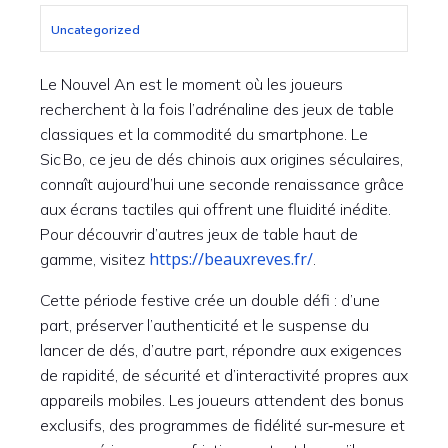
Uncategorized
Le Nouvel An est le moment où les joueurs
recherchent à la fois l’adrénaline des jeux de table
classiques et la commodité du smartphone. Le
Sic Bo, ce jeu de dés chinois aux origines séculaires,
connaît aujourd’hui une seconde renaissance grâce
aux écrans tactiles qui offrent une fluidité inédite.
Pour découvrir d’autres jeux de table haut de
https://beauxreves.fr/
gamme, visitez
.
Cette période festive crée un double défi : d’une
part, préserver l’authenticité et le suspense du
lancer de dés, d’autre part, répondre aux exigences
de rapidité, de sécurité et d’interactivité propres aux
appareils mobiles. Les joueurs attendent des bonus
exclusifs, des programmes de fidélité sur‑mesure et