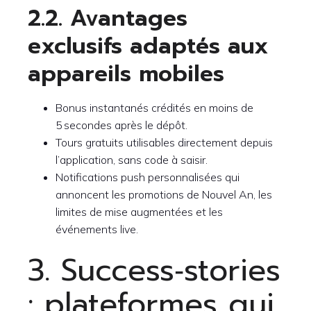
2.2. Avantages
exclusifs adaptés aux
appareils mobiles
Bonus instantanés crédités en moins de
5 secondes après le dépôt.
Tours gratuits utilisables directement depuis
l’application, sans code à saisir.
Notifications push personnalisées qui
annoncent les promotions de Nouvel An, les
limites de mise augmentées et les
événements live.
3. Success‑stories
: plateformes qui