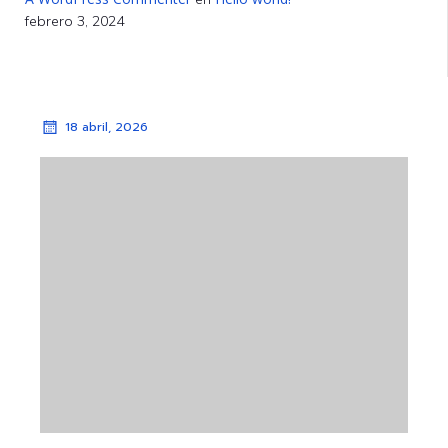
febrero 3, 2024
18 abril, 2026