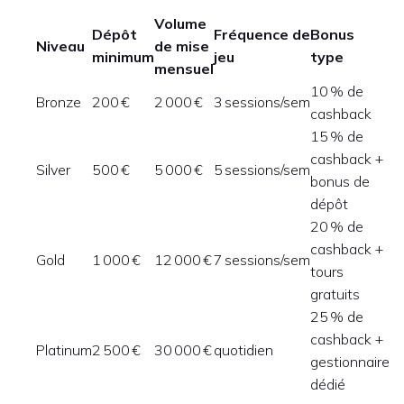
Volume
Dépôt
Fréquence de
Bonus
Niveau
de mise
minimum
jeu
type
mensuel
10 % de
Bronze
200 €
2 000 €
3 sessions/sem
cashback
15 % de
cashback +
Silver
500 €
5 000 €
5 sessions/sem
bonus de
dépôt
20 % de
cashback +
Gold
1 000 €
12 000 €
7 sessions/sem
tours
gratuits
25 % de
cashback +
Platinum
2 500 €
30 000 €
quotidien
gestionnaire
dédié