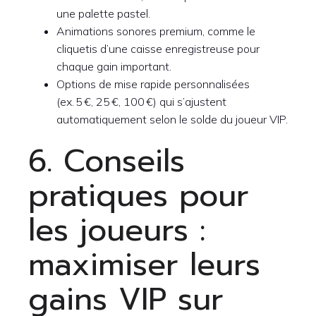
une palette pastel.
Animations sonores premium, comme le
cliquetis d’une caisse enregistreuse pour
chaque gain important.
Options de mise rapide personnalisées
(ex. 5 €, 25 €, 100 €) qui s’ajustent
automatiquement selon le solde du joueur VIP.
6. Conseils
pratiques pour
les joueurs :
maximiser leurs
gains VIP sur