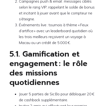
Campagnes push & email : messages ciblés
selon le rang VIP, rappelant le solde de bonus
et incitant à jouer avant que le compteur ne
s’éteigne.
Événements live : tournois à thème « Feux
d’artifice » avec un leaderboard quotidien où
les trois meilleurs reçoivent un voyage à
Macau ou un crédit de 5 000 €.
5.1. Gamification et
engagement : le rôle
des missions
quotidiennes
Jouer 5 parties de Sic Bo pour débloquer 20 €
de cashback supplémentaire.
Inviter 2 amis qui effectuent leur premier