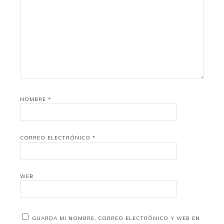
NOMBRE
*
CORREO ELECTRÓNICO
*
WEB
GUARDA MI NOMBRE, CORREO ELECTRÓNICO Y WEB EN