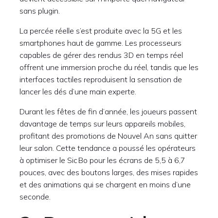
sans plugin.
La percée réelle s’est produite avec la 5G et les
smartphones haut de gamme. Les processeurs
capables de gérer des rendus 3D en temps réel
offrent une immersion proche du réel, tandis que les
interfaces tactiles reproduisent la sensation de
lancer les dés d’une main experte.
Durant les fêtes de fin d’année, les joueurs passent
davantage de temps sur leurs appareils mobiles,
profitant des promotions de Nouvel An sans quitter
leur salon. Cette tendance a poussé les opérateurs
à optimiser le Sic Bo pour les écrans de 5,5 à 6,7
pouces, avec des boutons larges, des mises rapides
et des animations qui se chargent en moins d’une
seconde.