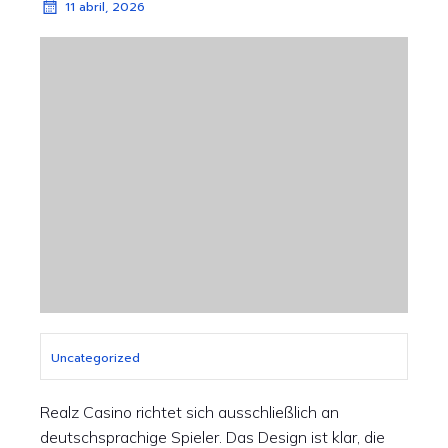
11 abril, 2026
Uncategorized
Realz Casino richtet sich ausschließlich an
deutschsprachige Spieler. Das Design ist klar, die