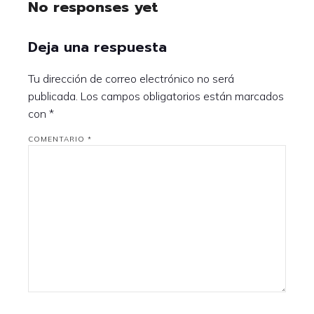
No responses yet
Deja una respuesta
Tu dirección de correo electrónico no será
publicada.
Los campos obligatorios están marcados
con
*
COMENTARIO
*