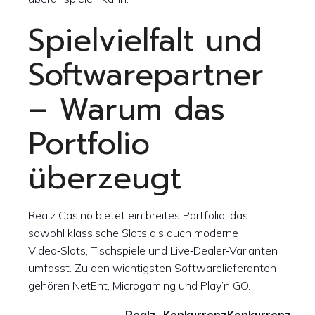
Spielvielfalt und
Softwarepartner
– Warum das
Portfolio
überzeugt
Realz Casino bietet ein breites Portfolio, das
sowohl klassische Slots als auch moderne
Video‑Slots, Tischspiele und Live‑Dealer‑Varianten
umfasst. Zu den wichtigsten Softwarelieferanten
gehören NetEnt, Microgaming und Play’n GO.
Realz
Konkurrenz
Konkurrenz