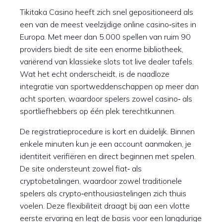
Tikitaka Casino heeft zich snel gepositioneerd als
een van de meest veelzijdige online casino‑sites in
Europa. Met meer dan 5.000 spellen van ruim 90
providers biedt de site een enorme bibliotheek,
variërend van klassieke slots tot live dealer tafels.
Wat het echt onderscheidt, is de naadloze
integratie van sportweddenschappen op meer dan
acht sporten, waardoor spelers zowel casino‑ als
sportliefhebbers op één plek terechtkunnen.
De registratieprocedure is kort en duidelijk. Binnen
enkele minuten kun je een account aanmaken, je
identiteit verifiëren en direct beginnen met spelen.
De site ondersteunt zowel fiat‑ als
cryptobetalingen, waardoor zowel traditionele
spelers als crypto‑enthousiastelingen zich thuis
voelen. Deze flexibiliteit draagt bij aan een vlotte
eerste ervaring en legt de basis voor een langdurige