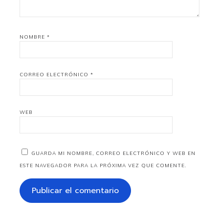
NOMBRE
*
CORREO ELECTRÓNICO
*
WEB
GUARDA MI NOMBRE, CORREO ELECTRÓNICO Y WEB EN
ESTE NAVEGADOR PARA LA PRÓXIMA VEZ QUE COMENTE.