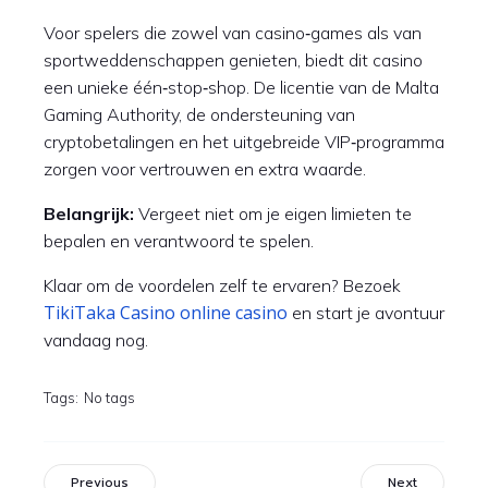
Voor spelers die zowel van casino‑games als van
sportweddenschappen genieten, biedt dit casino
een unieke één‑stop‑shop. De licentie van de Malta
Gaming Authority, de ondersteuning van
cryptobetalingen en het uitgebreide VIP‑programma
zorgen voor vertrouwen en extra waarde.
Belangrijk:
Vergeet niet om je eigen limieten te
bepalen en verantwoord te spelen.
Klaar om de voordelen zelf te ervaren? Bezoek
TikiTaka Casino online casino
en start je avontuur
vandaag nog.
Tags:
No tags
Previous
Next