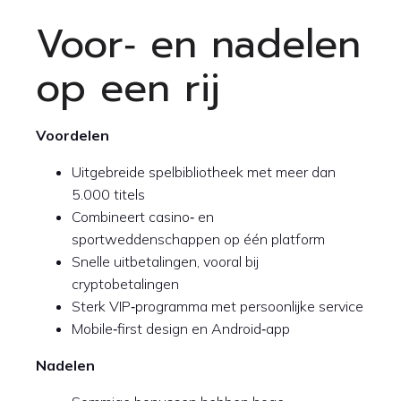
Voor‑ en nadelen
op een rij
Voordelen
Uitgebreide spelbibliotheek met meer dan
5.000 titels
Combineert casino‑ en
sportweddenschappen op één platform
Snelle uitbetalingen, vooral bij
cryptobetalingen
Sterk VIP‑programma met persoonlijke service
Mobile‑first design en Android‑app
Nadelen