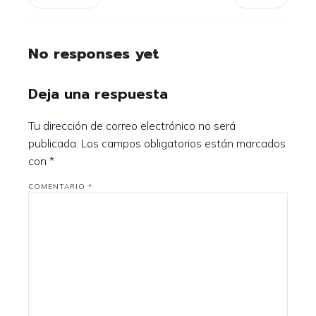
No responses yet
Deja una respuesta
Tu dirección de correo electrónico no será
publicada.
Los campos obligatorios están marcados
con
*
COMENTARIO
*