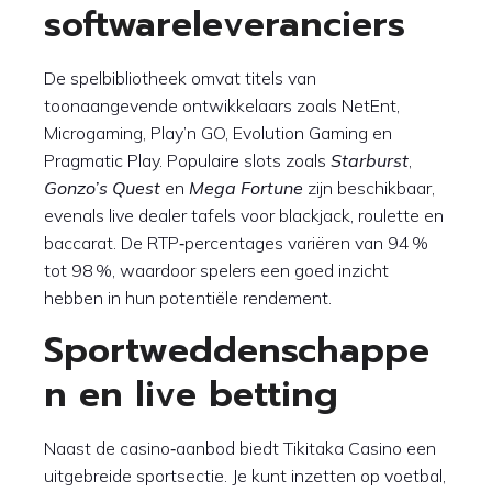
softwareleveranciers
De spelbibliotheek omvat titels van
toonaangevende ontwikkelaars zoals NetEnt,
Microgaming, Play’n GO, Evolution Gaming en
Pragmatic Play. Populaire slots zoals
Starburst
,
Gonzo’s Quest
en
Mega Fortune
zijn beschikbaar,
evenals live dealer tafels voor blackjack, roulette en
baccarat. De RTP‑percentages variëren van 94 %
tot 98 %, waardoor spelers een goed inzicht
hebben in hun potentiële rendement.
Sportweddenschappe
n en live betting
Naast de casino‑aanbod biedt Tikitaka Casino een
uitgebreide sportsectie. Je kunt inzetten op voetbal,