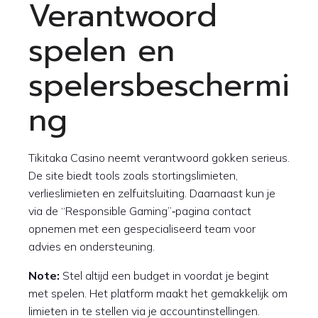
Verantwoord
spelen en
spelersbeschermi
ng
Tikitaka Casino neemt verantwoord gokken serieus.
De site biedt tools zoals stortingslimieten,
verlieslimieten en zelfuitsluiting. Daarnaast kun je
via de “Responsible Gaming”‑pagina contact
opnemen met een gespecialiseerd team voor
advies en ondersteuning.
Note:
Stel altijd een budget in voordat je begint
met spelen. Het platform maakt het gemakkelijk om
limieten in te stellen via je accountinstellingen.