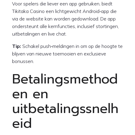
Voor spelers die liever een app gebruiken, biedt
Tikitaka Casino een lichtgewicht Android‑app die
via de website kan worden gedownload. De app
ondersteunt alle kernfuncties, inclusief stortingen,
uitbetalingen en live chat.
Tip:
Schakel push‑meldingen in om op de hoogte te
blijven van nieuwe toernooien en exclusieve
bonussen.
Betalingsmethod
en en
uitbetalingssnelh
eid