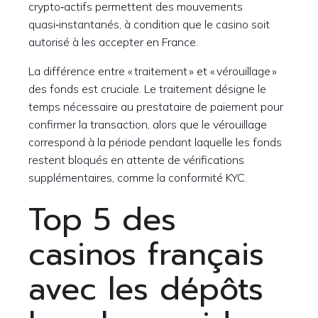
crypto‑actifs permettent des mouvements
quasi‑instantanés, à condition que le casino soit
autorisé à les accepter en France.
La différence entre « traitement » et « vérouillage »
des fonds est cruciale. Le traitement désigne le
temps nécessaire au prestataire de paiement pour
confirmer la transaction, alors que le vérouillage
correspond à la période pendant laquelle les fonds
restent bloqués en attente de vérifications
supplémentaires, comme la conformité KYC.
Top 5 des
casinos français
avec les dépôts