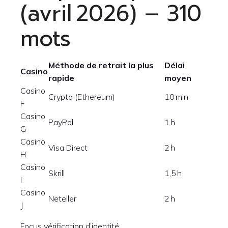
(avril 2026) – 310
mots
Méthode de retrait la plus
Délai
Casino
rapide
moyen
Casino
Crypto (Ethereum)
10 min
F
Casino
PayPal
1 h
G
Casino
Visa Direct
2 h
H
Casino
Skrill
1,5 h
I
Casino
Neteller
2 h
J
Focus vérification d’identité