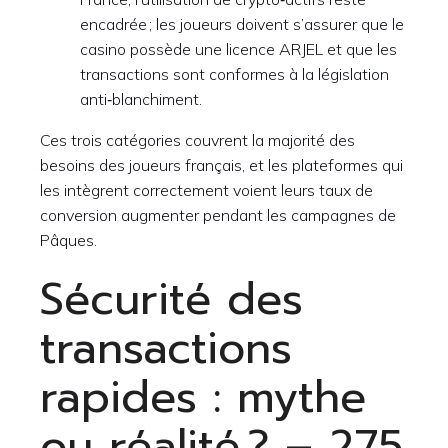
encadrée ; les joueurs doivent s’assurer que le
casino possède une licence ARJEL et que les
transactions sont conformes à la législation
anti‑blanchiment.
Ces trois catégories couvrent la majorité des
besoins des joueurs français, et les plateformes qui
les intègrent correctement voient leurs taux de
conversion augmenter pendant les campagnes de
Pâques.
Sécurité des
transactions
rapides : mythe
ou réalité ? – 275