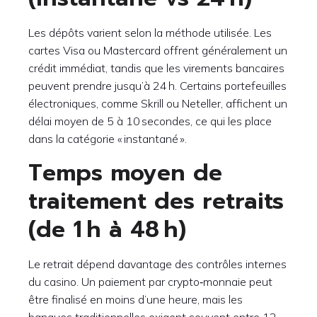
Les dépôts varient selon la méthode utilisée. Les
cartes Visa ou Mastercard offrent généralement un
crédit immédiat, tandis que les virements bancaires
peuvent prendre jusqu’à 24 h. Certains portefeuilles
électroniques, comme Skrill ou Neteller, affichent un
délai moyen de 5 à 10 secondes, ce qui les place
dans la catégorie « instantané ».
Temps moyen de
traitement des retraits
(de 1 h à 48 h)
Le retrait dépend davantage des contrôles internes
du casino. Un paiement par crypto‑monnaie peut
être finalisé en moins d’une heure, mais les