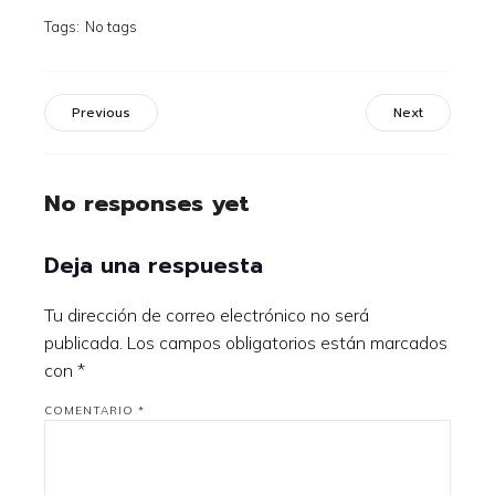
Tags:
No tags
Previous
Next
No responses yet
Deja una respuesta
Tu dirección de correo electrónico no será
publicada.
Los campos obligatorios están marcados
con
*
COMENTARIO
*