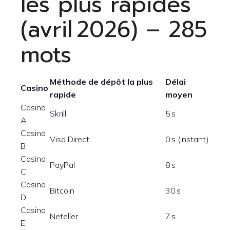
les plus rapides
(avril 2026) – 285
mots
Méthode de dépôt la plus
Délai
Casino
rapide
moyen
Casino
Skrill
5 s
A
Casino
Visa Direct
0 s (instant)
B
Casino
PayPal
8 s
C
Casino
Bitcoin
30 s
D
Casino
Neteller
7 s
E