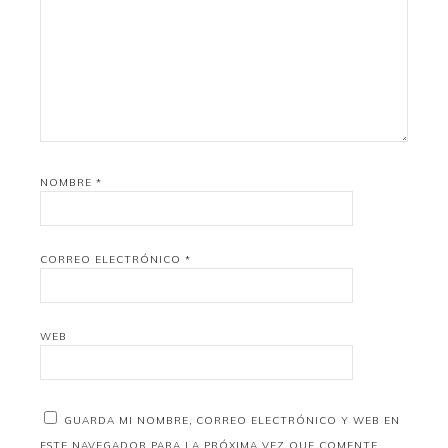
NOMBRE
*
CORREO ELECTRÓNICO
*
WEB
GUARDA MI NOMBRE, CORREO ELECTRÓNICO Y WEB EN
ESTE NAVEGADOR PARA LA PRÓXIMA VEZ QUE COMENTE.