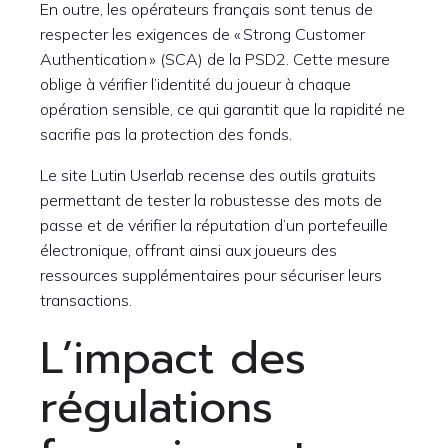
En outre, les opérateurs français sont tenus de
respecter les exigences de « Strong Customer
Authentication » (SCA) de la PSD2. Cette mesure
oblige à vérifier l’identité du joueur à chaque
opération sensible, ce qui garantit que la rapidité ne
sacrifie pas la protection des fonds.
Le site Lutin Userlab recense des outils gratuits
permettant de tester la robustesse des mots de
passe et de vérifier la réputation d’un portefeuille
électronique, offrant ainsi aux joueurs des
ressources supplémentaires pour sécuriser leurs
transactions.
L’impact des
régulations