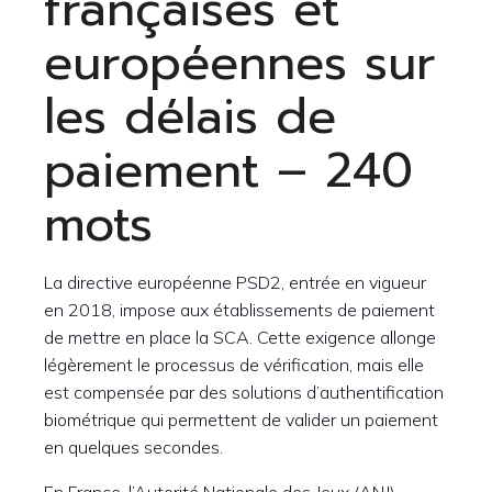
françaises et
européennes sur
les délais de
paiement – 240
mots
La directive européenne PSD2, entrée en vigueur
en 2018, impose aux établissements de paiement
de mettre en place la SCA. Cette exigence allonge
légèrement le processus de vérification, mais elle
est compensée par des solutions d’authentification
biométrique qui permettent de valider un paiement
en quelques secondes.