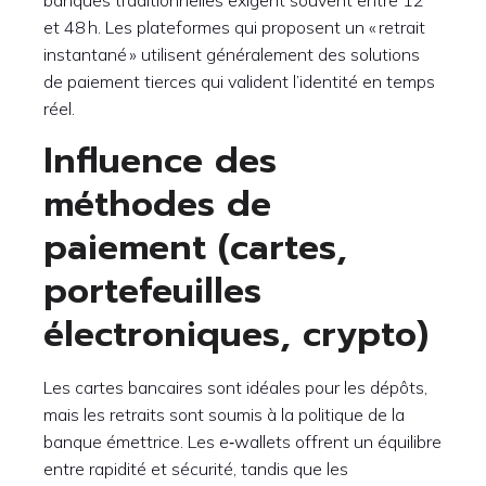
banques traditionnelles exigent souvent entre 12
et 48 h. Les plateformes qui proposent un « retrait
instantané » utilisent généralement des solutions
de paiement tierces qui valident l’identité en temps
réel.
Influence des
méthodes de
paiement (cartes,
portefeuilles
électroniques, crypto)
Les cartes bancaires sont idéales pour les dépôts,
mais les retraits sont soumis à la politique de la
banque émettrice. Les e‑wallets offrent un équilibre
entre rapidité et sécurité, tandis que les