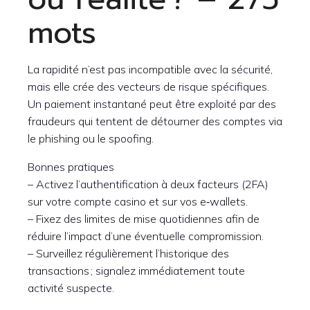
mots
La rapidité n’est pas incompatible avec la sécurité,
mais elle crée des vecteurs de risque spécifiques.
Un paiement instantané peut être exploité par des
fraudeurs qui tentent de détourner des comptes via
le phishing ou le spoofing.
Bonnes pratiques
– Activez l’authentification à deux facteurs (2FA)
sur votre compte casino et sur vos e‑wallets.
– Fixez des limites de mise quotidiennes afin de
réduire l’impact d’une éventuelle compromission.
– Surveillez régulièrement l’historique des
transactions ; signalez immédiatement toute
activité suspecte.