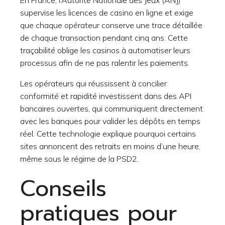
En France, l’Autorité Nationale des Jeux (ANJ)
supervise les licences de casino en ligne et exige
que chaque opérateur conserve une trace détaillée
de chaque transaction pendant cinq ans. Cette
traçabilité oblige les casinos à automatiser leurs
processus afin de ne pas ralentir les paiements.
Les opérateurs qui réussissent à concilier
conformité et rapidité investissent dans des API
bancaires ouvertes, qui communiquent directement
avec les banques pour valider les dépôts en temps
réel. Cette technologie explique pourquoi certains
sites annoncent des retraits en moins d’une heure,
même sous le régime de la PSD2.
Conseils
pratiques pour