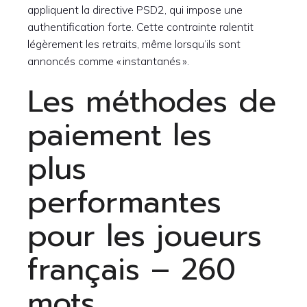
appliquent la directive PSD2, qui impose une
authentification forte. Cette contrainte ralentit
légèrement les retraits, même lorsqu’ils sont
annoncés comme « instantanés ».
Les méthodes de
paiement les
plus
performantes
pour les joueurs
français – 260
mots