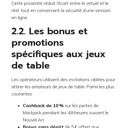
Cette proximité réduit l’écart entre le virtuel et le
réel, tout en conservant la sécurité d’une session
en ligne.
2.2. Les bonus et
promotions
spécifiques aux jeux
de table
Les opérateurs utilisent des incitations ciblées pour
attirer les amateurs de jeux de table. Parmi les plus
courantes :
Cashback de 10 %
sur les pertes de
blackjack pendant les 48 heures suivant le
Nouvel An.
Bonus sans dépôt
de 5 € offert aux