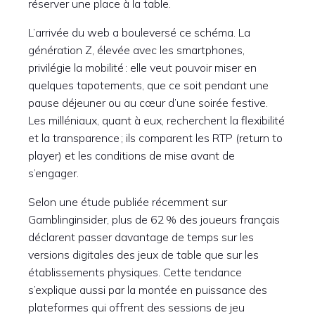
réserver une place à la table.
L’arrivée du web a bouleversé ce schéma. La
génération Z, élevée avec les smartphones,
privilégie la mobilité : elle veut pouvoir miser en
quelques tapotements, que ce soit pendant une
pause déjeuner ou au cœur d’une soirée festive.
Les milléniaux, quant à eux, recherchent la flexibilité
et la transparence ; ils comparent les RTP (return to
player) et les conditions de mise avant de
s’engager.
Selon une étude publiée récemment sur
Gamblinginsider, plus de 62 % des joueurs français
déclarent passer davantage de temps sur les
versions digitales des jeux de table que sur les
établissements physiques. Cette tendance
s’explique aussi par la montée en puissance des
plateformes qui offrent des sessions de jeu