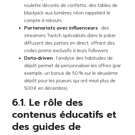
roulette décorés de confettis, des tables de
blackjack aux lumières néon rappelant le
compte à rebours.
Partenariats avec influenceurs
: des
streamers Twitch spécialisés dans le poker
diffusent des parties en direct, offrant des
codes promo exclusifs à leurs followers.
Data‑driven
: l’analyse des habitudes de
dépôt permet de personnaliser les offres (par
exemple, un bonus de 50 % sur le deuxième
dépôt pour les joueurs qui ont misé plus de
500 € en décembre).
6.1. Le rôle des
contenus éducatifs et
des guides de