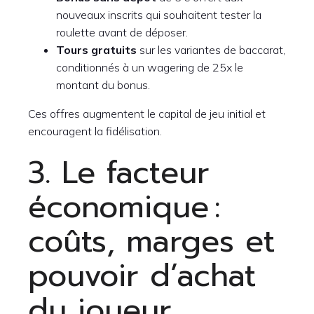
nouveaux inscrits qui souhaitent tester la
roulette avant de déposer.
Tours gratuits
sur les variantes de baccarat,
conditionnés à un wagering de 25x le
montant du bonus.
Ces offres augmentent le capital de jeu initial et
encouragent la fidélisation.
3. Le facteur
économique :
coûts, marges et
pouvoir d’achat
du joueur