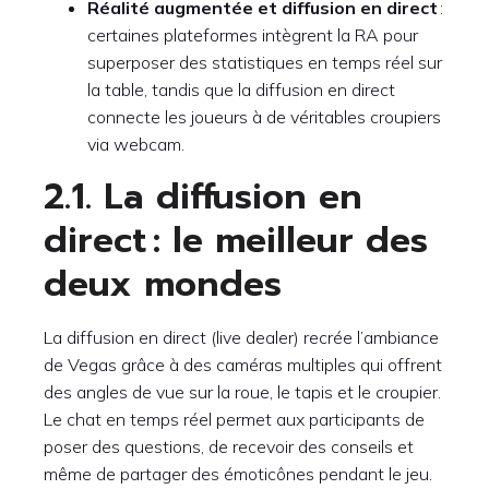
Réalité augmentée et diffusion en direct
:
certaines plateformes intègrent la RA pour
superposer des statistiques en temps réel sur
la table, tandis que la diffusion en direct
connecte les joueurs à de véritables croupiers
via webcam.
2.1. La diffusion en
direct : le meilleur des
deux mondes
La diffusion en direct (live dealer) recrée l’ambiance
de Vegas grâce à des caméras multiples qui offrent
des angles de vue sur la roue, le tapis et le croupier.
Le chat en temps réel permet aux participants de
poser des questions, de recevoir des conseils et
même de partager des émoticônes pendant le jeu.