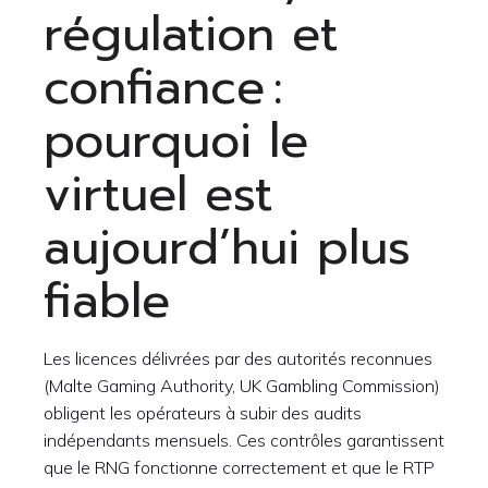
régulation et
confiance :
pourquoi le
virtuel est
aujourd’hui plus
fiable
Les licences délivrées par des autorités reconnues
(Malte Gaming Authority, UK Gambling Commission)
obligent les opérateurs à subir des audits
indépendants mensuels. Ces contrôles garantissent
que le RNG fonctionne correctement et que le RTP