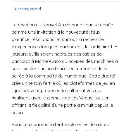
Uncategorized
Le réveillon du Nouvel An résonne chaque année
comme une invitation à la nouveauté : feux
d’artifice, résolutions, et surtout la recherche
d’expériences ludiques qui sortent de l’ordinaire. Les
joueurs, qu’ils soient habitués des tables de
baccarat à Monte‑Carlo ou novices des machines à
sous, veulent aujourd’hui allier la frénésie de la
soirée à la commodité du numérique. Cette dualité
crée un terrain fertile où les plateformes de jeu en
ligne peuvent proposer des alternatives qui
rivalisent avec le glamour de Las Vegas, tout en
offrant la flexibilité d’une partie à minuit depuis le
salon.
Pour ceux qui souhaitent explorer les dernières