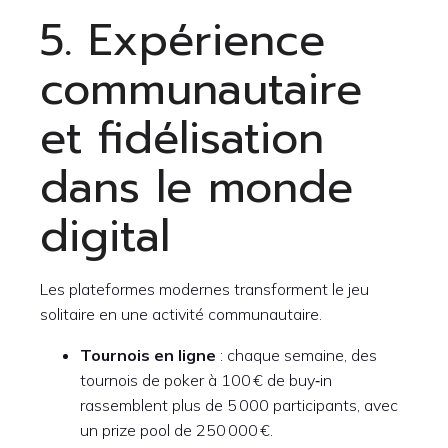
5. Expérience
communautaire
et fidélisation
dans le monde
digital
Les plateformes modernes transforment le jeu
solitaire en une activité communautaire.
Tournois en ligne
: chaque semaine, des
tournois de poker à 100 € de buy‑in
rassemblent plus de 5 000 participants, avec
un prize pool de 250 000 €.